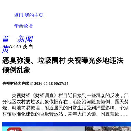
资讯
我的主页
华商论坛
首
新闻
A1
A2
A3
夜
白
页
恶臭弥漫、垃圾围村 央视曝光多地违法
倾倒乱象
央视财经客户端 @ 2026-05-18 06:37:54
央视财经《财经调查》栏目近日接到一些群众的反映，部
分地区农村的垃圾乱象依旧存在，沿路沿河随意倾倒、露天焚
烧、就地简易掩埋，附近居民的日常生活受到严重影响。个别
村镇标准化建设的垃圾转运站，常年大门紧锁、闲置荒废……