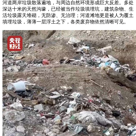
河道两岸垃圾散落遍地，与周边自然环境形成巨大反差。多处
深达十米的天然沟壕，已经被当作垃圾填埋坑，建筑杂物、生
活垃圾露天堆砌，无防渗、无治理；河道滩地更是被人为覆土
填埋垃圾，薄薄一层浮土之下，各类废弃物依然清晰可见。