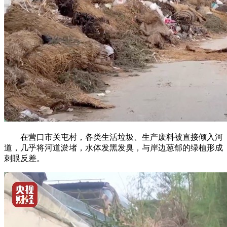
在营口市关屯村，各类生活垃圾、生产废料被直接倾入河
道，几乎将河道淤堵，水体发黑发臭，与岸边葱郁的绿植形成
刺眼反差。