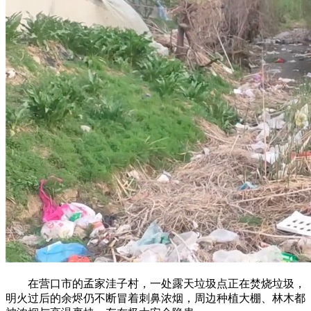
在营口市的孟家洼子村，一处露天垃圾点正在焚烧垃圾，
明火过后的余烬仍不断冒着刺鼻浓烟，周边种植大棚、林木都