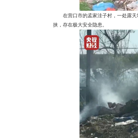
在营口市的孟家洼子村，一处露天
挟，存在极大安全隐患。