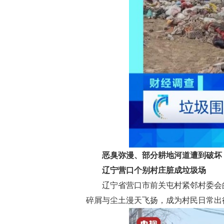
恶臭弥漫、部分耕地河道遭到破坏
辽宁营口个别村庄脏成垃圾场
辽宁省营口市前关屯村紧邻村委会
碎屑与尘土漫天飞扬，成为村民日常出