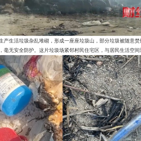
生产生活垃圾杂乱堆砌，形成一座座垃圾山，部分垃圾被随意焚
，毫无安全防护。这片垃圾场紧邻村民住宅区，与居民生活空间