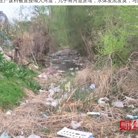
生产废料被直接倾入河道，几乎将河道淤堵，水体发黑发臭，与