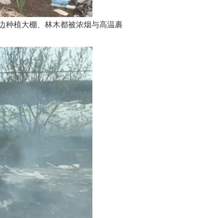
边种植大棚、林木都被浓烟与高温裹