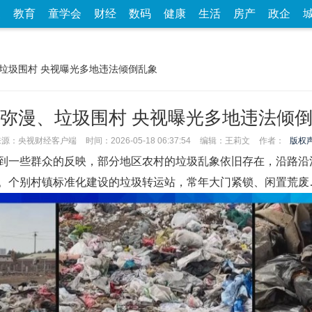
家
教育
童学会
财经
数码
健康
生活
房产
政企
、垃圾围村 央视曝光多地违法倾倒乱象
弥漫、垃圾围村 央视曝光多地违法倾
来源：央视财经客户端
时间：2026-05-18 06:37:54
编辑：王莉文
作者：
版权
到一些群众的反映，部分地区农村的垃圾乱象依旧存在，沿路沿
。个别村镇标准化建设的垃圾转运站，常年大门紧锁、闲置荒废