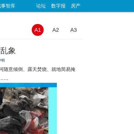
城事智库
论坛
数字报
房产
A1
A2
A3
倒乱象
声明
河随意倾倒、露天焚烧、就地简易掩
……