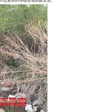
岸边葱郁的绿植形成刺眼反差。