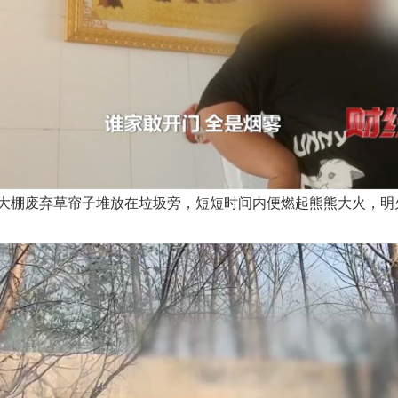
大棚废弃草帘子堆放在垃圾旁，短短时间内便燃起熊熊大火，明