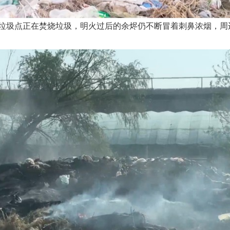
垃圾点正在焚烧垃圾，明火过后的余烬仍不断冒着刺鼻浓烟，周