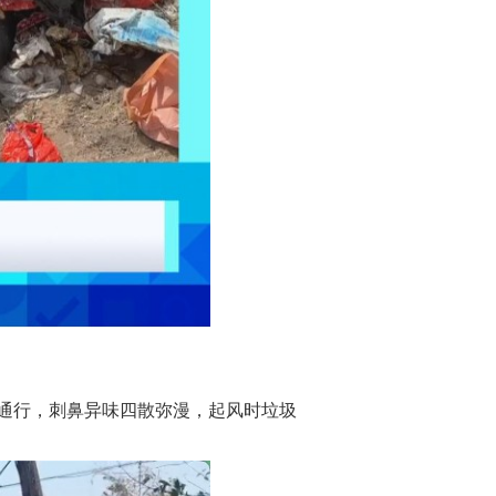
通行，刺鼻异味四散弥漫，起风时垃圾