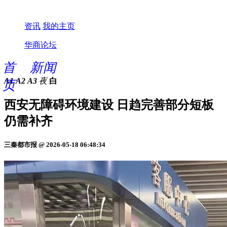
资讯
我的主页
华商论坛
首
新闻
A1
A2
A3
夜
白
页
西安无障碍环境建设 日趋完善部分短板
仍需补齐
三秦都市报 @ 2026-05-18 06:48:34