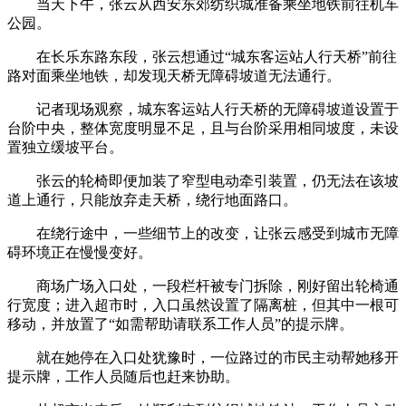
当天下午，张云从西安东郊纺织城准备乘坐地铁前往机车
公园。
在长乐东路东段，张云想通过“城东客运站人行天桥”前往
路对面乘坐地铁，却发现天桥无障碍坡道无法通行。
记者现场观察，城东客运站人行天桥的无障碍坡道设置于
台阶中央，整体宽度明显不足，且与台阶采用相同坡度，未设
置独立缓坡平台。
张云的轮椅即便加装了窄型电动牵引装置，仍无法在该坡
道上通行，只能放弃走天桥，绕行地面路口。
在绕行途中，一些细节上的改变，让张云感受到城市无障
碍环境正在慢慢变好。
商场广场入口处，一段栏杆被专门拆除，刚好留出轮椅通
行宽度；进入超市时，入口虽然设置了隔离桩，但其中一根可
移动，并放置了“如需帮助请联系工作人员”的提示牌。
就在她停在入口处犹豫时，一位路过的市民主动帮她移开
提示牌，工作人员随后也赶来协助。