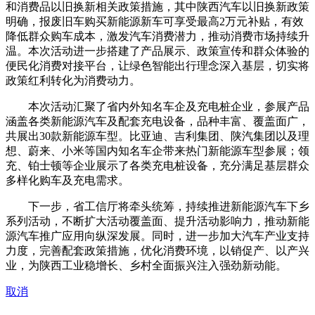
和消费品以旧换新相关政策措施，其中陕西汽车以旧换新政策
明确，报废旧车购买新能源新车可享受最高2万元补贴，有效
降低群众购车成本，激发汽车消费潜力，推动消费市场持续升
温。本次活动进一步搭建了产品展示、政策宣传和群众体验的
便民化消费对接平台，让绿色智能出行理念深入基层，切实将
政策红利转化为消费动力。
本次活动汇聚了省内外知名车企及充电桩企业，参展产品
涵盖各类新能源汽车及配套充电设备，品种丰富、覆盖面广，
共展出30款新能源车型。比亚迪、吉利集团、陕汽集团以及理
想、蔚来、小米等国内知名车企带来热门新能源车型参展；领
充、铂士顿等企业展示了各类充电桩设备，充分满足基层群众
多样化购车及充电需求。
下一步，省工信厅将牵头统筹，持续推进新能源汽车下乡
系列活动，不断扩大活动覆盖面、提升活动影响力，推动新能
源汽车推广应用向纵深发展。同时，进一步加大汽车产业支持
力度，完善配套政策措施，优化消费环境，以销促产、以产兴
业，为陕西工业稳增长、乡村全面振兴注入强劲新动能。
取消