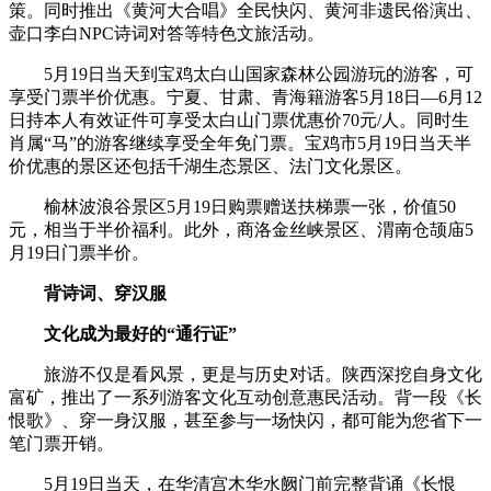
策。同时推出《黄河大合唱》全民快闪、黄河非遗民俗演出、
壶口李白NPC诗词对答等特色文旅活动。
5月19日当天到宝鸡太白山国家森林公园游玩的游客，可
享受门票半价优惠。宁夏、甘肃、青海籍游客5月18日—6月12
日持本人有效证件可享受太白山门票优惠价70元/人。同时生
肖属“马”的游客继续享受全年免门票。宝鸡市5月19日当天半
价优惠的景区还包括千湖生态景区、法门文化景区。
榆林波浪谷景区5月19日购票赠送扶梯票一张，价值50
元，相当于半价福利。此外，商洛金丝峡景区、渭南仓颉庙5
月19日门票半价。
背诗词、穿汉服
文化成为最好的“通行证”
旅游不仅是看风景，更是与历史对话。陕西深挖自身文化
富矿，推出了一系列游客文化互动创意惠民活动。背一段《长
恨歌》、穿一身汉服，甚至参与一场快闪，都可能为您省下一
笔门票开销。
5月19日当天，在华清宫木华水阙门前完整背诵《长恨