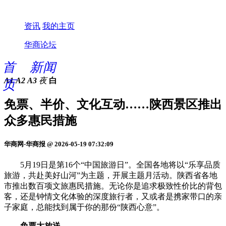
资讯
我的主页
华商论坛
首
新闻
A1
A2
A3
夜
白
页
免票、半价、文化互动……陕西景区推出
众多惠民措施
华商网-华商报 @ 2026-05-19 07:32:09
5月19日是第16个“中国旅游日”。全国各地将以“乐享品质
旅游，共赴美好山河”为主题，开展主题月活动。陕西省各地
市推出数百项文旅惠民措施。无论你是追求极致性价比的背包
客，还是钟情文化体验的深度旅行者，又或者是携家带口的亲
子家庭，总能找到属于你的那份“陕西心意”。
免票大放送