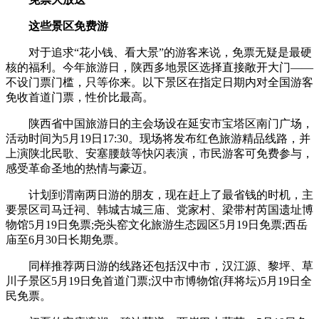
这些景区免费游
对于追求“花小钱、看大景”的游客来说，免票无疑是最硬
核的福利。今年旅游日，陕西多地景区选择直接敞开大门——
不设门票门槛，只等你来。以下景区在指定日期内对全国游客
免收首道门票，性价比最高。
陕西省中国旅游日的主会场设在延安市宝塔区南门广场，
活动时间为5月19日17:30。现场将发布红色旅游精品线路，并
上演陕北民歌、安塞腰鼓等快闪表演，市民游客可免费参与，
感受革命圣地的热情与豪迈。
计划到渭南两日游的朋友，现在赶上了最省钱的时机，主
要景区司马迁祠、韩城古城三庙、党家村、梁带村芮国遗址博
物馆5月19日免票;尧头窑文化旅游生态园区5月19日免票;西岳
庙至6月30日长期免票。
同样推荐两日游的线路还包括汉中市，汉江源、黎坪、草
川子景区5月19日免首道门票;汉中市博物馆(拜将坛)5月19日全
民免票。