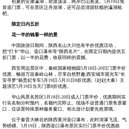
初夏的安康瀛湖，碧波荡漾，两岸巴山葱茏。5月19日免
首道门票，可在景区泛舟游湖，还可品尝清甜软糯的瀛湖枇
杷。
限定日内五折
花一半的钱看一样的景
中国旅游日期间，陕西名山大川也有半价优惠活动，
想“打卡”华山、壶口瀑布等“陕西名片”，在限定日期内提供五
折门票，以一半的花费，收获同样的震撼。
西安周边景区中，秦岭国家植物园5月18日-20日门票半价
优惠，畅游万亩秦岭山林，尽享自然野趣;西安城市观光车“长
安寻梦”杨贵妃专车5月19日-5月31日8折优惠;《赳赳大秦》主
题演艺5月19日当天门票8折优惠。
华山风景名胜区5月18日-20日成人门票半价，优惠期间实
行实名制分时预约，名额约完即止。现场不设普通门票售票窗
口，仅设置特殊票种服务窗口。有出游计划要先抢票哦。
位于秦晋大峡谷的陕西黄河壶口瀑布，此时清瀑飞流、气
势磅礴。5月19日，陕西壶口瀑布景区实行门票半价优惠政