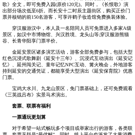
歌》全文，即可免费入园(原价120元)。同时，《长恨歌》演
出部分场次低至6折。而长安十二时辰主题街区，购买正价门
票并核销的前150名游客，可享许鹤子妆造馆免费换装体验。
穿汉服游汉中，本人及一名陪同人员可免票进入多家A级
景区，如汉中市博物馆、兴汉胜境、龙头山等;穿汉服游熊猫
谷、长青华阳享门票半价。
金延安景区诸多演艺活动，游客全部免费参与，包括大型
红色沉浸式歌舞剧《延安十三年》、沉浸式互动演出《延安记
忆》、延州闯关记、童年记忆NPC互动、篝火晚会，外地游客
持到延安的交通凭证，都能享受大型演出《延安保育院》优惠
门票。
宝鸡大水川、九龙山景区，免门票基础上，还可免费观看
《三英战吕布》实景马术演出。
套票、联票有福利
一票通玩更划算
对于希望一站式畅玩多个项目或举家出行的游客，各类联
票、套票无疑是“最优解”。同时，线上平台也派发了大量消费