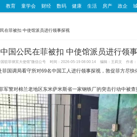
家
教育
童学会
财经
数码
健康
生活
房产
政企
国公民在菲被扣 中使馆派员进行领事探视
名中国公民在菲被扣 中使馆派员进行领
中国驻菲律宾大使馆”微信公号
时间：2026-05-19 08:00:14
编辑：王莉文
作者：
员赴菲国调局看守所对69名中国工人进行领事探视，敦促菲方尽
菲军警对棉兰老地区东米萨米斯省一家钢铁厂的突击行动中被查