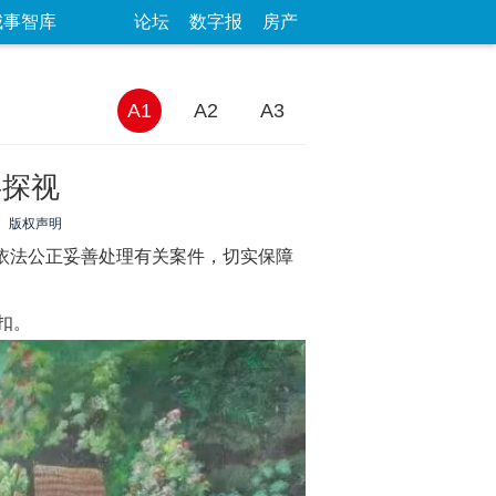
城事智库
论坛
数字报
房产
A1
A2
A3
事探视
版权声明
快依法公正妥善处理有关案件，切实保障
扣。