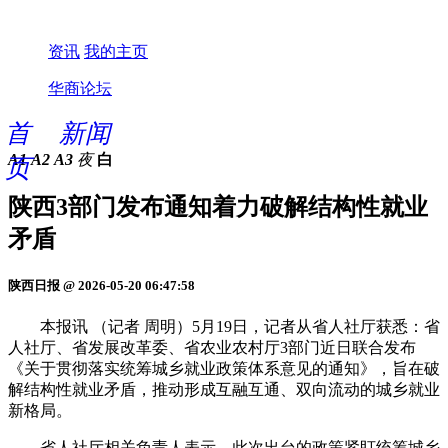
资讯
我的主页
华商论坛
首
新闻
A1
A2
A3
夜
白
页
陕西3部门发布通知着力破解结构性就业
矛盾
陕西日报 @ 2026-05-20 06:47:58
本报讯 （记者 周明）5月19日，记者从省人社厅获悉：省
人社厅、省发展改革委、省农业农村厅3部门近日联合发布
《关于贯彻落实统筹城乡就业政策体系意见的通知》，旨在破
解结构性就业矛盾，推动形成互融互通、双向流动的城乡就业
新格局。
省人社厅相关负责人表示，此次出台的政策紧盯统筹城乡