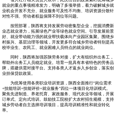
就业的重点事项精准发力，明确了多项举措，着力破解城乡就
业机会开发不充分、就业服务可及性不均衡、培训资源分散针
对性不强、劳动者权益保障不到位等问题。
按照部署，陕西将支持发展劳动密集型企业，挖掘消费新
业态就业潜力，拓展绿色产业等绿色就业空间。引导发展前景
好、就业带动能力强的就业帮扶载体向产业园区集聚。围绕乡
村振兴、基层治理等领域，开发更多符合城乡劳动者特别是高
校毕业生、农民工、就业困难人员特点的就业岗位。
同时，陕西将加强苏陕劳务对接，扩大有组织外出务工，
帮助外出务工人员稳定就业。培育一批具有本省特色的劳务品
牌，搭建供需对接平台。支持各类人才返乡入乡创业，落实创
业担保贷款政策。
为统筹使用各类职业培训资源，陕西全面推行“岗位需求
+技能培训+技能评价+就业服务”四位一体项目化培训模式。
聚焦先进制造、养老托育、家政服务、现代农业等领域，开展
订单式、定向式培训。鼓励技工院校扩大农村招生规模，支持
城乡劳动者自主选择培训项目，提高培训精准性和就业转化
率。