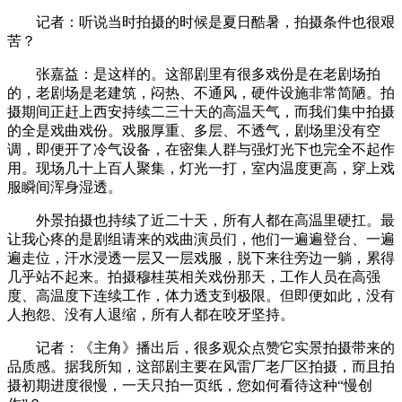
记者：听说当时拍摄的时候是夏日酷暑，拍摄条件也很艰
苦？
张嘉益：是这样的。这部剧里有很多戏份是在老剧场拍
的，老剧场是老建筑，闷热、不通风，硬件设施非常简陋。拍
摄期间正赶上西安持续二三十天的高温天气，而我们集中拍摄
的全是戏曲戏份。戏服厚重、多层、不透气，剧场里没有空
调，即便开了冷气设备，在密集人群与强灯光下也完全不起作
用。现场几十上百人聚集，灯光一打，室内温度更高，穿上戏
服瞬间浑身湿透。
外景拍摄也持续了近二十天，所有人都在高温里硬扛。最
让我心疼的是剧组请来的戏曲演员们，他们一遍遍登台、一遍
遍走位，汗水浸透一层又一层戏服，脱下来往旁边一躺，累得
几乎站不起来。拍摄穆桂英相关戏份那天，工作人员在高强
度、高温度下连续工作，体力透支到极限。但即便如此，没有
人抱怨、没有人退缩，所有人都在咬牙坚持。
记者：《主角》播出后，很多观众点赞它实景拍摄带来的
品质感。据我所知，这部剧主要在风雷厂老厂区拍摄，而且拍
摄初期进度很慢，一天只拍一页纸，您如何看待这种“慢创