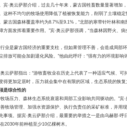
宾·奥云萨那介绍，过去几十年来，蒙古国牲畜数量显著增加，近
。这种不均匀的牧场使用降低了植被恢复能力，削弱了土壤稳定
蒙古国森林覆盖率约为8.7%至9.1%，“北部的寒带针叶林和
障方面发挥着重要作用。”宾·奥云萨那强调，“当森林因野火、
该行业是蒙古国经济的重要支柱，但如果管理不善，会造成局部环
尘排放可能会加剧退化风险。”他由此呼吁：“强有力的环境影响
·奥云萨那指出：“游牧畜牧业在历史上代表了一种适应气候、可
变得更加定居时，压力就会集中在有限的区域，生态系统的恢复
须是综合性的
、牧场压力、森林生态系统衰退和局部工业影响共同驱动的。”宾
改善牧场管理、加强水资源保护、执行负责任的采矿标准，并用现
先事项。据宾·奥云萨那介绍，最重要的举措之一是由乌赫那·呼日
在2030年前种植至少10亿棵树木。