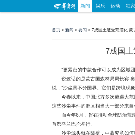
新闻
娱乐
运动
独
首页
>
新闻
>
要闻
> 7成国土遭受荒漠化 
7成国
“更紧密的中蒙合作可以成为区域
说这话的是蒙古国森林局局长宾·奥云萨
说，“沙尘暴不分国界。它们是跨境现
今春以来，中国北方多次遭遇大范
这些沙尘事件的源区相当大一部分来自
而今年8月，旨在推动全球防治荒
首都乌兰巴托举行。
沙尘源头就在隔壁，中蒙究竟如何