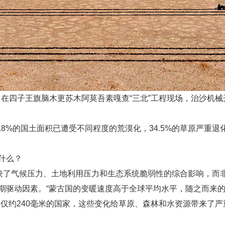
布，在四子王旗脑木更苏木阿莫吾素嘎查“三北”工程现场，治沙机
.8%的国土面积已遭受不同程度的荒漠化，34.5%的草原严重退
什么？
反映了气候压力、土地利用压力和生态系统脆弱性的综合影响，而非
期驱动因素。“蒙古国的变暖速度高于全球平均水平，随之而来
量仅约240毫米的国家，这些变化给草原、森林和水资源带来了严