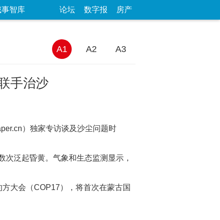
城事智库
论坛
数字报
房产
A1
A2
A3
联手治沙
per.cn）独家专访谈及沙尘问题时
数次泛起昏黄。气象和生态监测显示，
方大会（COP17），将首次在蒙古国