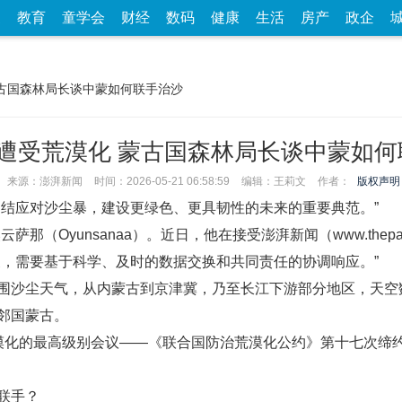
家
教育
童学会
财经
数码
健康
生活
房产
政企
蒙古国森林局长谈中蒙如何联手治沙
土遭受荒漠化 蒙古国森林局长谈中蒙如何
来源：澎湃新闻
时间：2026-05-21 06:58:59
编辑：王莉文
作者：
版权声明
团结应对沙尘暴，建设更绿色、更具韧性的未来的重要典范。”
那（Oyunsanaa）。近日，他在接受澎湃新闻（www.thepa
象，需要基于科学、及时的数据交换和共同责任的协调响应。”
围沙尘天气，从内蒙古到京津冀，乃至长江下游部分地区，天空
邻国蒙古。
漠化的最高级别会议——《联合国防治荒漠化公约》第十七次缔约
联手？