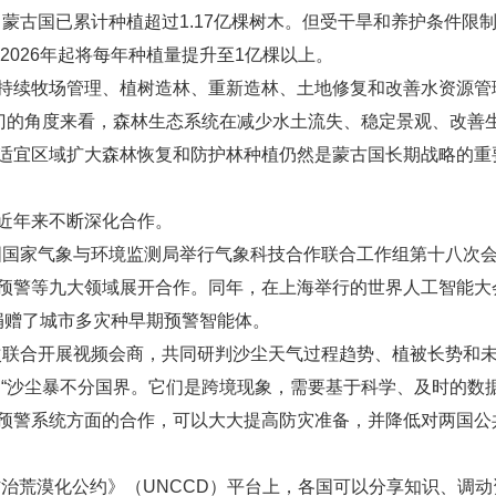
，蒙古国已累计种植超过1.17亿棵树木。但受干旱和养护条件限制
2026年起将每年种植量提升至1亿棵以上。
持续牧场管理、植树造林、重新造林、土地修复和改善水资源管
部门的角度来看，森林生态系统在减少水土流失、稳定景观、改善
适宜区域扩大森林恢复和防护林种植仍然是蒙古国长期战略的重
近年来不断深化合作。
蒙古国国家气象与环境监测局举行气象科技合作联合工作组第十八次
预警等九大领域展开合作。同年，在上海举行的世界人工智能大
国捐赠了城市多灾种早期预警智能体。
首次联合开展视频会商，共同研判沙尘天气过程趋势、植被长势和
：“沙尘暴不分国界。它们是跨境现象，需要基于科学、及时的数
预警系统方面的合作，可以大大提高防灾准备，并降低对两国公
防治荒漠化公约》（UNCCD）平台上，各国可以分享知识、调