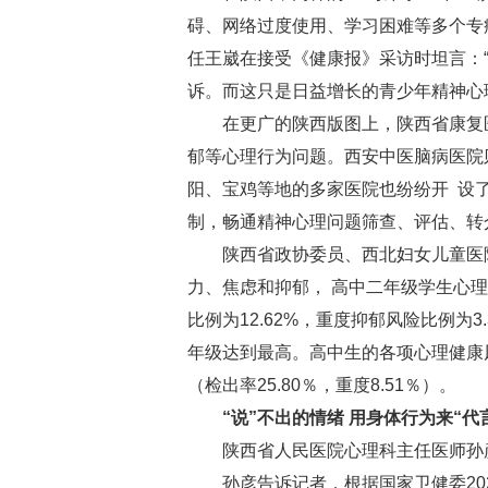
碍、网络过度使用、学习困难等多个专
任王崴在接受《健康报》采访时坦言：“
诉。而这只是日益增长的青少年精神心
在更广的陕西版图上，陕西省康复医院
郁等心理行为问题。西安中医脑病医院则
阳、宝鸡等地的多家医院也纷纷开 设
制，畅通精神心理问题筛查、评估、转
陕西省政协委员、西北妇女儿童医院院
力、焦虑和抑郁， 高中二年级学生心理
比例为12.62%，重度抑郁风险比例
年级达到最高。高中生的各项心理健康风
（检出率25.80％，重度8.51％）。
“说”不出的情绪 用身体行为来“代
陕西省人民医院心理科主任医师孙彦
孙彦告诉记者，根据国家卫健委2021