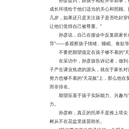
孙彦提到，跟孩子相处并非易事，作为
成长环境给于他们适当的关心和照顾。
几岁，如果还只是关注孩子是否吃好穿
让他们觉得自己被尊重。”
孙彦说，自己在接诊中反复跟家长传达
导”——多观察孩子情绪、睡眠、食欲
不要把期望值定在孩子够不着的“天
在采访中，孙彦孩告诉记者，做到与
子产生课业焦虑的源头，就在于家长对
努力也够不着的“天花板”上，那么他在
而非排名。
期望应基于孩子实际能力、兴趣与节奏
力。
孙彦称，真正的托举不是推上塔尖，
树从不在花盆里拔苗助长。