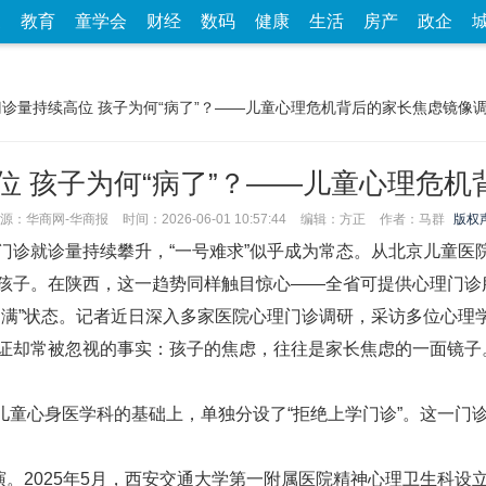
家
教育
童学会
财经
数码
健康
生活
房产
政企
|门诊量持续高位 孩子为何“病了”？——儿童心理危机背后的家长焦虑镜像
位 孩子为何“病了”？——儿童心理危
源：华商网-华商报
时间：2026-06-01 10:57:44
编辑：方正
作者：马群
版权
就诊量持续攀升，“一号难求”似乎成为常态。从北京儿童医院
孩子。在陕西，这一趋势同样触目惊心——全省可提供心理门诊服
约满”状态。记者近日深入多家医院心理门诊调研，采访多位心理
证却常被忽视的事实：孩子的焦虑，往往是家长焦虑的一面镜子
儿童心身医学科的基础上，单独分设了“拒绝上学门诊”。这一门诊
。2025年5月，西安交通大学第一附属医院精神心理卫生科设立