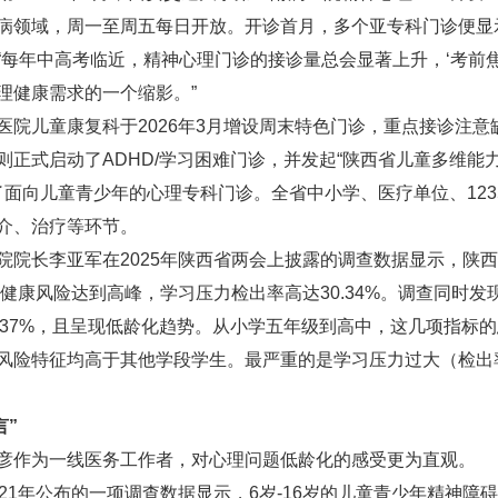
病领域，周一至周五每日开放。开诊首月，多个亚专科门诊便显示
每年中高考临近，精神心理门诊的接诊量总会显著上升，‘考前焦
理健康需求的一个缩影。”
儿童康复科于2026年3月增设周末特色门诊，重点接诊注意
正式启动了ADHD/学习困难门诊，并发起“陕西省儿童多维能
了面向儿童青少年的心理专科门诊。全省中小学、医疗单位、123
介、治疗等环节。
长李亚军在2025年陕西省两会上披露的调查数据显示，陕西
健康风险达到高峰，学习压力检出率高达30.34%。调查同时
为3.37%，且呈现低龄化趋势。从小学五年级到高中，这几项指
险特征均高于其他学段学生。最严重的是学习压力过大（检出率30
言”
作为一线医务工作者，对心理问题低龄化的感受更为直观。
年公布的一项调查数据显示，6岁-16岁的儿童青少年精神障碍的