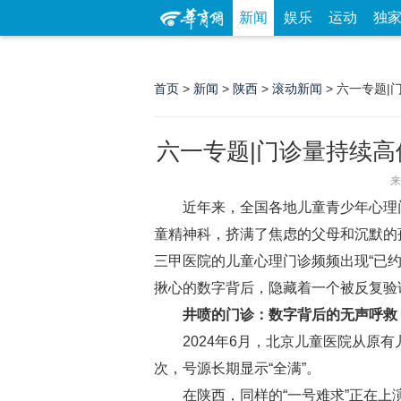
新闻
娱乐
运动
独
首页
>
新闻
>
陕西
>
滚动新闻
> 六一专题
六一专题|门诊量持续高
来
近年来，全国各地儿童青少年心理门诊
童精神科，挤满了焦虑的父母和沉默的
三甲医院的儿童心理门诊频频出现“已
揪心的数字背后，隐藏着一个被反复验
井喷的门诊：数字背后的无声呼救
2024年6月，北京儿童医院从原有
次，号源长期显示“全满”。
在陕西，同样的“一号难求”正在上演