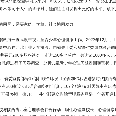
试只是检验学习成果的一种方式，它能决定你下一阶段在哪里
并不等同于人生的终结时，他们往往能发挥出更好的水平。放下
困局，需要家庭、学校、社会协同发力。
府一直高度重视儿童青少年心理健康工作。2023年12月，
究中心在西北工业大学揭牌。由省关工委和省决咨委组成联合调研
共召开200多场座谈会，走访150多个单位，共访谈1800多人
6951名教师进行了问卷调查，分析儿童青少年心理问题诱因和现
、省委宣传部等17部门联合印发《全面加强和改进新时代陕西
有203家设立心理咨询/治疗门诊，107个精神专科医院中有8
(区)及乡镇（街办），并全部建立救治管理服务网络。全省开通
校与陕西省儿童心理学会联合行动，聘任心理副校长、心理健康