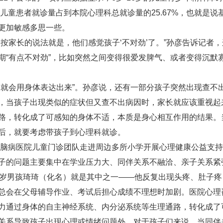
年儿童患者就诊量占到本院心理科总就诊量的25.67%，也就是
更加敏感多思一些。
家长的说法就是，他们感觉孩子‘不对劲’了。”孙彦告诉记者
期“有点不对劲”，比如突然之间变得很爱发脾气、或者变得沉默
会用身体表达出来”。孙彦说，还有一部分孩子突然出现查不
，当孩子出现类似的症状但又查不出病因时，家长就应该重视起
路，转化成了可感知的身体不适，本质是身心相互作用的结果。
后，就要考虑带孩子到心理科就诊。
脑病医院儿童门诊团队走进周边多所小学开展心理健康公益支持
子的问题主要集中在学业压力大、同伴关系不融洽、亲子关系紧
2岁男孩琦琦（化名）就是其中之一——他反复出现头疼、肚子
总会在父母辅导作业、考试后担心成绩不理想时加剧。医院心理
力通过身体的自主神经系统、内分泌系统等生理通路，转化成了
系导致孩子出现心理或情绪问题外，对于孩子们来说，当同伴