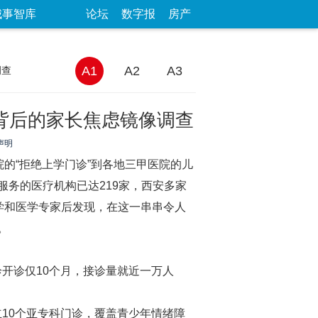
城事智库
论坛
数字报
房产
A1
A2
A3
调查
机背后的家长焦虑镜像调查
声明
的“拒绝上学门诊”到各地三甲医院的儿
务的医疗机构已达219家，西安多家
学和医学专家后发现，在这一串串令人
。
开诊仅10个月，接诊量就近一万人
10个亚专科门诊，覆盖青少年情绪障