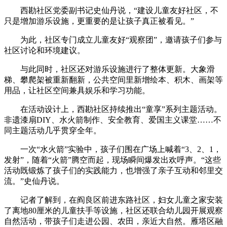
西勘社区党委副书记史仙丹说，“建设儿童友好社区，不
只是增加游乐设施，更重要的是让孩子真正被看见。”
为此，社区专门成立儿童友好“观察团”，邀请孩子们参与
社区讨论和环境建议。
与此同时，社区还对游乐设施进行了整体更新。大象滑
梯、攀爬架被重新翻新，公共空间里新增绘本、积木、画架等
用品，让社区空间兼具娱乐和学习功能。
在活动设计上，西勘社区持续推出“童享”系列主题活动。
非遗漆扇DIY、水火箭制作、安全教育、爱国主义课堂……不
同主题活动几乎贯穿全年。
一次“水火箭”实验中，孩子们围在广场上喊着“3、2、1，
发射”，随着“火箭”腾空而起，现场瞬间爆发出欢呼声。“这些
活动既锻炼了孩子们的实践能力，也增强了亲子互动和邻里交
流。”史仙丹说。
记者了解到，在阎良区前进东路社区，妇女儿童之家安装
了离地80厘米的儿童扶手等设施，社区还联合幼儿园开展观察
自然活动，带孩子们走进公园、农田，亲近大自然。雁塔区融