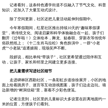
记者看到，这条特色通学街道不仅融入了节气文化、科普
知识，还加入了大量互动式设计。
除了空间更新，社区还把儿童活动延伸到假期中。
今年寒假期间，红星社区推出持续10天的“趣味寒假课
堂”，将传统文化、阅读启蒙和科学体验融合在一起。孩子们
翻开《过年啦！》立体绘本，舞龙、贴春联、穿新衣等传统年
俗跃然纸上；《十二生肖马拉松》角色扮演中，一群“小老
虎”“小老鼠”追逐嬉闹，现场笑声不断。
段妍说，相比单纯“带孩子”，社区更希望通过陪伴和互
动，让孩子、家长和邻里之间建立更多连接。
把儿童需求写进社区细节
走进碑林区西勘社区，一条彩虹步道徐徐展开，小区的地
面上绘着跳房子、迷宫等互动游戏图案，孩子们边走边玩。墙
边新增的“树洞信箱”里，塞着不少彩色便笺。
记者注意到，社区里的儿童标识大多设置在距离地面约一
米的位置，方便孩子们看到。