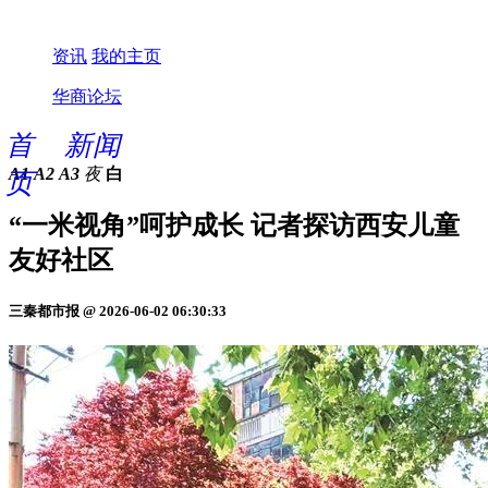
资讯
我的主页
华商论坛
首
新闻
A1
A2
A3
夜
白
页
“一米视角”呵护成长 记者探访西安儿童
友好社区
三秦都市报 @ 2026-06-02 06:30:33