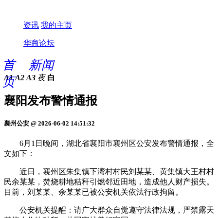
资讯
我的主页
华商论坛
首
新闻
A1
A2
A3
夜
白
页
襄阳发布警情通报
襄州公安 @ 2026-06-02 14:51:32
6月1日晚间，湖北省襄阳市襄州区公安发布警情通报，全
文如下：
近日，襄州区朱集镇下湾村村民刘某某、黄集镇大王村村
民余某某，焚烧耕地秸秆引燃邻近田地，造成他人财产损失。
目前，刘某某、余某某已被公安机关依法行政拘留。
公安机关提醒：请广大群众自觉遵守法律法规，严禁露天