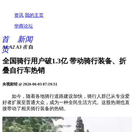
资讯
我的主页
华商论坛
首
新闻
A1
A2
A3
夜
白
页
全国骑行用户破1.3亿 带动骑行装备、折
叠自行车热销
央视财经 @ 2026-06-03 07:19:51
如今，随着各地骑行道路建设加快，骑行人群已从专业爱
好者扩展至普通大众，成为一种全民生活方式。这股热潮也直
接带动了相关骑行装备的热销。