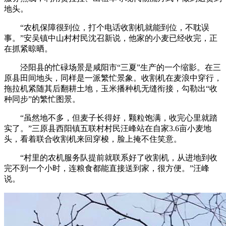
地头。
“农机保障很到位，打个电话收割机就能到位，不耽误
事。”安吴镇中山村村民沈召新说，他家的小麦已经收完，正
在抓紧晾晒。
泾阳县的忙碌场景是咸阳市“三夏”生产的一个缩影。在三
原县田间地头，同样是一派繁忙景象。收割机在麦浪中穿行，
拖拉机紧随其后翻耕土地，玉米播种机无缝衔接，勾勒出“收
种同步”的繁忙图景。
“虽然地不多，但麦子长得好，颗粒饱满，收完心里就踏
实了。”三原县西阳镇五联村村民汪峰站在自家3.6亩小麦地
头，看着联合收割机来回穿梭，脸上掩不住笑意。
“村里的农机服务队提前就联系好了收割机，从进地到收
完不到一个小时，连粮食都能直接送到家，很方便。”汪峰
说。