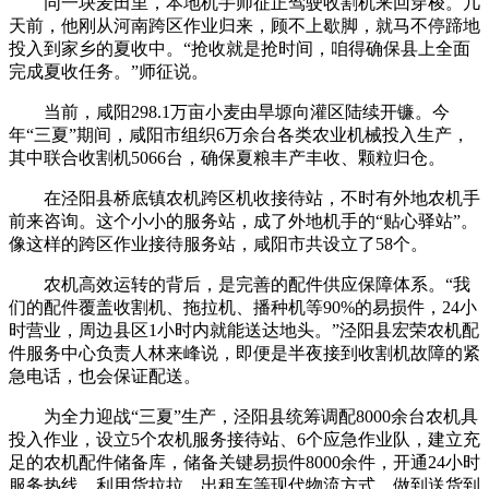
同一块麦田里，本地机手师征正驾驶收割机来回穿梭。几
天前，他刚从河南跨区作业归来，顾不上歇脚，就马不停蹄地
投入到家乡的夏收中。“抢收就是抢时间，咱得确保县上全面
完成夏收任务。”师征说。
当前，咸阳298.1万亩小麦由旱塬向灌区陆续开镰。今
年“三夏”期间，咸阳市组织6万余台各类农业机械投入生产，
其中联合收割机5066台，确保夏粮丰产丰收、颗粒归仓。
在泾阳县桥底镇农机跨区机收接待站，不时有外地农机手
前来咨询。这个小小的服务站，成了外地机手的“贴心驿站”。
像这样的跨区作业接待服务站，咸阳市共设立了58个。
农机高效运转的背后，是完善的配件供应保障体系。“我
们的配件覆盖收割机、拖拉机、播种机等90%的易损件，24小
时营业，周边县区1小时内就能送达地头。”泾阳县宏荣农机配
件服务中心负责人林来峰说，即便是半夜接到收割机故障的紧
急电话，也会保证配送。
为全力迎战“三夏”生产，泾阳县统筹调配8000余台农机具
投入作业，设立5个农机服务接待站、6个应急作业队，建立充
足的农机配件储备库，储备关键易损件8000余件，开通24小时
服务热线，利用货拉拉、出租车等现代物流方式，做到送货到