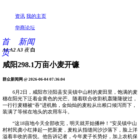
资讯
我的主页
华商论坛
首
新闻
A1
A2
A3
夜
白
页
咸阳298.1万亩小麦开镰
群众新闻网 @ 2026-06-04 07:36:04
6月2日，咸阳市泾阳县安吴镇中山村的麦田里，饱满的麦
穗在阳光下泛着金黄色的光芒。随着联合收割机轰隆隆驶过，
一行行麦穗被“吞”进机舱，金灿灿的麦粒从出粮口倾泻而下，
装满了等候在地头的农用车斗。
“这18亩地今天全部收完，明天就开始播种！”安吴镇中山
村村民龚小红捧起一把新麦，麦粒从指缝间沙沙落下，脸上洋
溢着丰收的喜悦。他告诉记者，今年麦子长势好，加上农机保