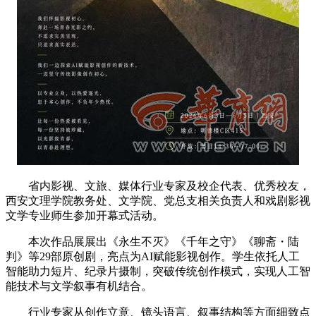
省内影视、文旅、媒体行业专家及校企代表、优秀校友，
西安文理学院教务处、文学院、党总支相关负责人和戏剧影视
文学专业师生参加开幕式活动。
本次作品展展出《永生不灭》《千年之守》《聊斋・陆
判》等29部原创剧，亮点为AI赋能影视创作。学生依托人工
智能助力短片、纪录片摄制，突破传统创作模式，实现人工智
能技术与文学叙事有机结合。
行业专家从创作立意、镜头语言、叙事结构等方面细致点