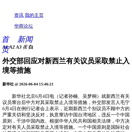
资讯
我的主页
华商论坛
首
新闻
A1
A2
A3
夜
白
页
外交部回应对新西兰有关议员采取禁止入
境等措施
新华社 @ 2026-06-04 15:46:21
新华社北京6月4日电（记者孙楠、吴梦桐）就新西兰有关
议员窜台后中方对其采取禁止入境等措施，外交部发言人毛宁
6月4日在例行记者会上表示，近期新西兰个别议员不顾中方的
严重关切和坚决反对，执意窜访中国台湾地区，违反一个中国
原则，干涉中国内政。根据中华人民共和国相关法律，中方决
定对有关人员采取禁止入境等措施。一个中国原则是国际社会