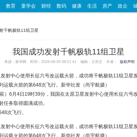
家
教育
童学会
财经
数码
健康
生活
房产
政企
发射千帆极轨11组卫星
我国成功发射千帆极轨11组卫星
来源：新华网
时间：2026-06-05 08:51:41
编辑：王莉文
作者：
版权声明
卫星发射中心使用长征六号改运载火箭，成功将千帆极轨11组卫
列运载火箭的第648次飞行。新华社发（尚宇航摄）
宸）6月4日19时39分，我国在太原卫星发射中心使用长征六号
射任务取得圆满成功。
48次飞行。
卫星发射中心使用长征六号改运载火箭，成功将千帆极轨11组卫
列运载火箭的第648次飞行。新华社发（尚宇航摄）