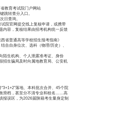
陕西省教育考试院门户网站
栏一键跳转查分入口。
次日查询。
试院官网提交线上复核申请，或携带
题内容，复核结果由招考机构统一反馈
陕西省普通高等学校招生报考指南》
，结合自身位次、选科（物理/历史）、
向陌生机构、个人泄露准考证、身份
假招生骗局及时向属地教育局、公安机
1+2”落地、本科批次合并、45个院
衡滑档，甚至分不清专业和校名……高
报误区，为2026届陕籍考生量身定制