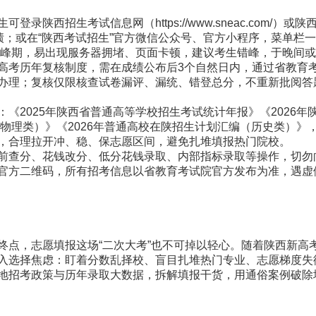
西招生考试信息网（https://www.sneac.com/）或
/）查询本人成绩；或在“陕西考试招生”官方微信公众号、官方小程序，菜单
峰期，易出现服务器拥堵、页面卡顿，建议考生错峰，于晚间或
考历年复核制度，需在成绩公布后3个自然日内，通过省教育考
办理；复核仅限核查试卷漏评、漏统、错登总分，不重新批阅答
2025年陕西省普通高等学校招生考试统计年报》《2026年
（物理类）》《2026年普通高校在陕招生计划汇编（历史类）》
，合理拉开冲、稳、保志愿区间，避免扎堆填报热门院校。
查分、花钱改分、低分花钱录取、内部指标录取等操作，切勿
官方二维码，所有招考信息以省教育考试院官方发布为准，遇虚
志愿填报这场“二次大考”也不可掉以轻心。随着陕西新高考“3+
入选择焦虑：盯着分数乱择校、盲目扎堆热门专业、志愿梯度失
地招考政策与历年录取大数据，拆解填报干货，用通俗案例破除填