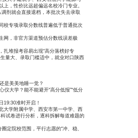
%以上，性价比远超偏远名校冷门专业。
调剂就会直接退档，本批次失去录取
同校专项录取分数线普遍低于普通批次
生网，非官方渠道预估分数线误差极
扎堆报考容易出现“高分落榜好专
招生量大、录取门槛适中，就业对口陕西
还是美美地睡一觉？
仪大学？能不能避开“高分低报”“低分
9:30准时开启！
北大学附属中学、西安市第一中学、西
各科试卷进行分析，逐科拆解每道难题的
圈定院校范围，平行志愿的“冲、稳、