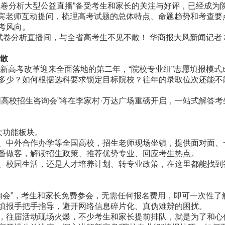
分析大型公益直播”备受考生和家长的关注与好评，已经成为陕
与嘉宾老师互动提问，梳理高考试题的总体特点、命题趋势和考查
考风向。
试卷分析直播间，与全省高考生不见不散！ 华商报大风新闻记者
散
新高考改革迎来全面落地的第二年，“院校专业组”志愿填报模式
多少？如何根据选科要求锁定目标院校？往年的录取位次还能不能
全国高校招生咨询会”将在李家村·万达广场重磅开启，一站式解答
功能板块。
中外合作办学等全国高校，招生老师现场坐镇，提供面对面、
做客，解读招生政策、推荐优势专业、回应考生热点。
校园生活，还是人才培养计划、转专业政策，在这里都能找到
询会”，考生和家长免费参会，无需任何报名费用，即可一次性了
填报手把手指导，避开网络信息碎片化、真伪难辨的困扰。
届活动现场火爆，不少考生和家长提前排队，就是为了和心仪