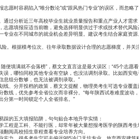
愿时容易陷入“唯分数论”或“跟风热门专业”的误区，而忽略
通过分析近三年高校毕业生就业质量报告和重点产业人才需求
，志愿填报应适当前瞻，避免选择明显供过于求或技术替代风险
专业在不同城市的就业机会差异明显。建议考生结合家庭资源
险。根据模考位次、往年录取数据设计合理的志愿梯度，并关注
随便填满就不会落榜”，蔡文文直言这是最大误区：“45个志愿
失误，哪怕同校其他专业有空缺，也没法调剂录取。比如西安电
信息组分数够，也无法被调剂录取。”
线、分开投档的政策，蔡文文提醒，物理类考生可选专业覆盖面
分数线，优先参考全省位次而非裸分。“每年陕西试卷难度波动
出分第一时间锁定个人全省排名。”
踩的五大填报陷阱，句句贴合本地升学实情：
工程是工科、不能行医，却常年被大量想报考医学的陕西考生填
须翻阅高校招生章程查看专业培养方向。
力。很多考生宁可去偏远985冷门天坑专业，放弃西安建筑