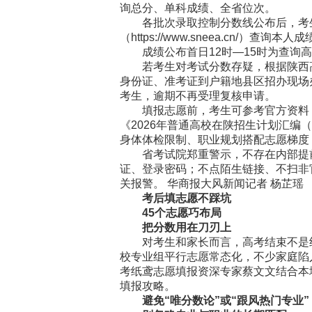
询总分、单科成绩、全省位次。
各批次录取控制分数线公布后，考生可登录陕
（https://www.sneea.cn
成绩公布首日12时—15时为查询高
若考生对考试分数存疑，根据陕西高
身份证、准考证到户籍地县区招办现场
考生，逾期不再受理复核申请。
填报志愿前，考生可参考官方资料：《
《2026年普通高校在陕招生计划汇编
身体体检限制、职业规划搭配志愿梯度
省考试院郑重警示，不存在内部提前
证、登录密码；不点陌生链接、不扫非
关报警。 华商报大风新闻记者 杨芷瑶
考后填志愿不踩坑
45个志愿巧布局
把分数用在刀刃上
对考生和家长而言，高考结束不是终点，
校专业组平行志愿常态化，不少家庭陷
考纸鸢志愿填报资深专家蔡文文结合本
填报攻略。
避免“唯分数论”或“跟风热门专业”