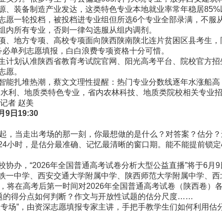
源、装备制造产业发达，这类特色专业本地就业率常年稳居85
愿一轮投档，被投档进专业组但所选6个专业全部录满，不服从
组内所有专业，否则一律勾选服从组内调剂。
、地方专项、高校专项面向陕西陕南陕北连片贫困区县考生，
生务必单列志愿填报，白白浪费专项资格十分可惜。
计划认准陕西省教育考试院官网、阳光高考平台、院校官方招
志愿。
能扎堆热潮，蔡文文理性提醒：热门专业分数线逐年水涨船高，
、水利、地质类特色专业，省内农林科技、地质类院校相关专业
记者 赵美
日19:30
起，当走出考场的那一刻，你最想做的是什么？对答案？估分？
小时，是估分最准确、记忆最清晰的窗口期。能不能提前锁定心
，“2026年全国普通高考试卷分析大型公益直播”将于6月9日1
一中学、西安交通大学附属中学、陕西师范大学附属中学、西
师，将在高考后第一时间对2026年全国普通高考试卷（陕西卷）
观题的得分点如何判断？作文与开放性试题的估分尺度……
场”，由资深志愿填报专家主讲，手把手教学生们如何利用估分
。