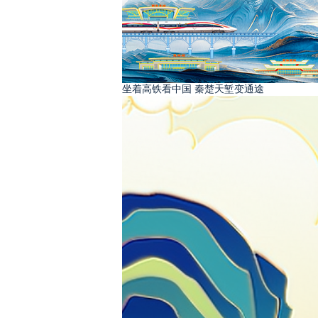
坐着高铁看中国 秦楚天堑变通途