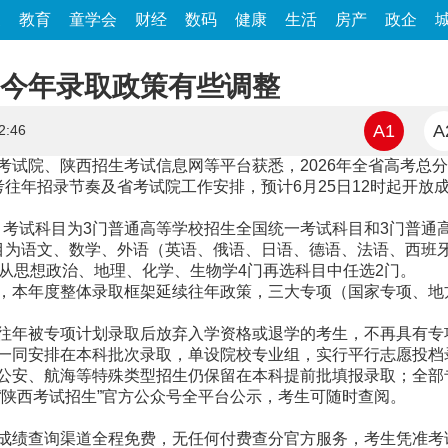
家
教育
童学会
财经
数码
健康
生活
房产
政企
 今年录取政策有些调整
A1
A
2:46
院、陕西招生考试信息网等平台获悉，2026年全省高考总分
往年招录节奏及省考试院工作安排，预计6月25日12时起开放
，考试科目为3门普通高等学校招生全国统一考试科目和3门普通
目为语文、数学、外语（英语、俄语、日语、德语、法语、西班
，从思想政治、地理、化学、生物学4门再选科目中任选2门。
本年度整体录取框架延续往年政策，三大专项（国家专项、地
被专项计划录取后放弃入学资格或退学的考生，不再具有专项计
一同安排在本科批次录取，单设院校专业组，实行平行志愿投档
安、航海等特殊类型招生仍保留在本科提前批填报录取；全部
“陕西考试招生”官方公众号全平台公示，考生可随时查阅。
绩查询渠道全程免费，无任何付费查分官方服务，考生凭准考