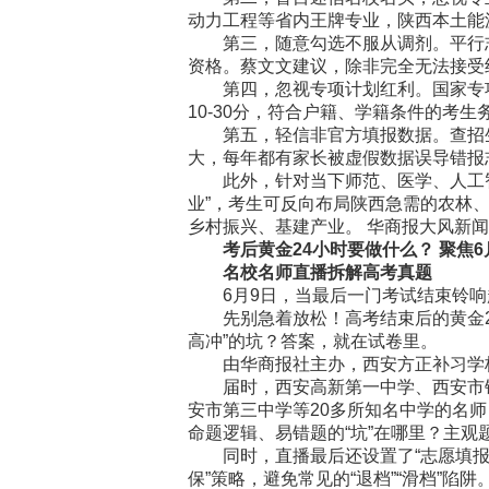
动力工程等省内王牌专业，陕西本土能
第三，随意勾选不服从调剂。平行志
资格。蔡文文建议，除非完全无法接受
第四，忽视专项计划红利。国家专项
10-30分，符合户籍、学籍条件的考
第五，轻信非官方填报数据。查招生
大，每年都有家长被虚假数据误导错报
此外，针对当下师范、医学、人工智
业”，考生可反向布局陕西急需的农林
乡村振兴、基建产业。 华商报大风新闻
考后黄金24小时要做什么？ 聚焦6月9
名校名师直播拆解高考真题
6月9日，当最后一门考试结束铃响
先别急着放松！高考结束后的黄金24
高冲”的坑？答案，就在试卷里。
由华商报社主办，西安方正补习学校协办
届时，西安高新第一中学、西安市铁
安市第三中学等20多所知名中学的名
命题逻辑、易错题的“坑”在哪里？主
同时，直播最后还设置了“志愿填报专
保”策略，避免常见的“退档”“滑档”陷阱