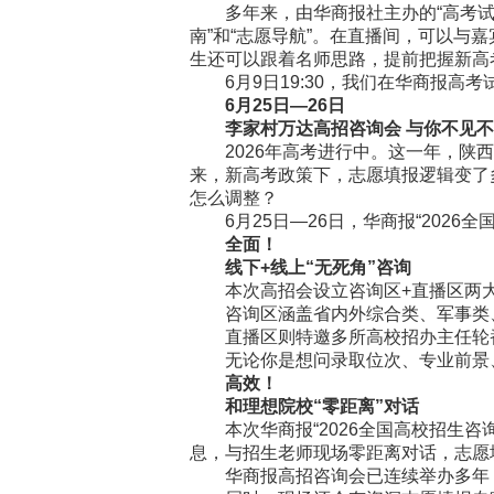
多年来，由华商报社主办的“高考试卷
南”和“志愿导航”。在直播间，可以
生还可以跟着名师思路，提前把握新高
6月9日19:30，我们在华商报高考
6月25日—26日
李家村万达高招咨询会 与你不见不
2026年高考进行中。这一年，陕西
来，新高考政策下，志愿填报逻辑变了
怎么调整？
6月25日—26日，华商报“2026
全面！
线下+线上“无死角”咨询
本次高招会设立咨询区+直播区两大
咨询区涵盖省内外综合类、军事类、
直播区则特邀多所高校招办主任轮番
无论你是想问录取位次、专业前景、
高效！
和理想院校“零距离”对话
本次华商报“2026全国高校招生咨
息，与招生老师现场零距离对话，志愿
华商报高招咨询会已连续举办多年，往