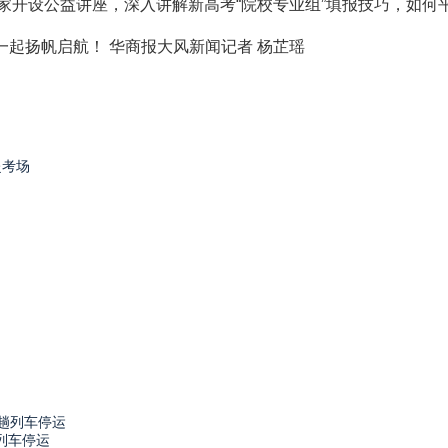
设公益讲座，深入讲解新高考“院校专业组”填报技巧，如何
起扬帆启航！ 华商报大风新闻记者 杨芷瑶
赴考场
列车停运