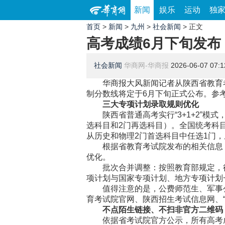
新闻
娱乐
运动
独
首页
>
新闻
>
九州
>
社会新闻
> 正文
高考成绩6月下旬发布
社会新闻
华商网-华商报
2026-06-07 07:1
华商报大风新闻记者从陕西省教育考试
制分数线将定于6月下旬正式公布。参考
三大专项计划录取规则优化
陕西省普通高考实行“3+1+2”模式
选科目和2门再选科目）。全国统考科
从历史和物理2门首选科目中任选1门
根据省教育考试院发布的相关信息，
优化。
批次合并调整：按照教育部规定，往年
项计划与国家专项计划、地方专项计划
值得注意的是，公费师范生、军事公
育考试院官网、陕西招生考试信息网、
不点陌生链接、不扫非官方二维码
依据省考试院官方公示，所有高考成