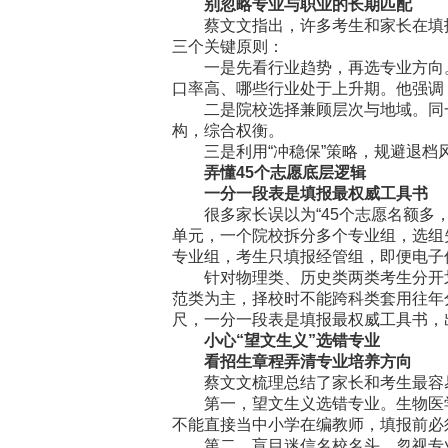
别忽略专业与职业的长期匹配
蔡文文指出，许多考生和家长在填报志
三个关键原则：
一是先看行业趋势，再选专业方向。
口率高、哪些行业处于上升期。他强调
二是院校选择兼顾层次与地域。同一
构，综合权衡。
三是利用“冲稳保”策略，规避退档风
弄懂45个志愿底层逻辑
一分一段表是填报最权威工具书
很多家长误以为“45个志愿名额多，
单元，一个院校拆分多个专业组，选组
专业组，考生只填报经管组，即便电子
针对物理类、历史类两类考生分开划
范类为主，择校时不能跨科类套用往年
尺，一分一段表是填报最权威工具书，
小心“望文生义”选错专业
看招生章程弄清专业培养方向
蔡文文梳理总结了家长和考生最容易
第一，望文生义选错专业。生物医学
不能直接当中小学在编教师，填报前必
第二，盲目迷信名校名头，忽视专业实