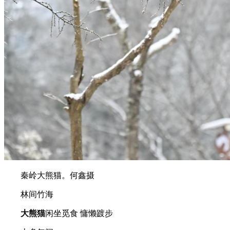
秦岭大熊猫。何鑫摄
林间竹海
大熊猫
闲坐觅食 慵懒踱步