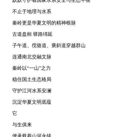
默默守护着国家水系安全与生态平衡
不止于地理与水系
秦岭更是华夏文明的精神根脉
古道盘桓 驿路绵延
子午道、傥骆道、褒斜道穿越群山
连通南北交融文脉
秦岭以“一山”之力
稳住国土生态格局
守护江河水系安澜
沉淀华夏文明底蕴
它
与生俱来
便承载着山河永续