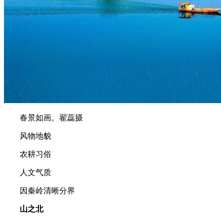
春景如画。翟蕊摄
风物地貌
农耕习俗
人文气质
因秦岭清晰分界
山之北