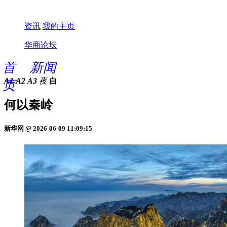
资讯
我的主页
华商论坛
首
新闻
A1
A2
A3
夜
白
页
何以秦岭
新华网 @ 2026-06-09 11:09:15