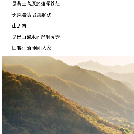
是黄土高原的雄浑苍茫
长风浩荡 塬梁起伏
山之南
是巴山蜀水的温润灵秀
田畴阡陌 烟雨人家