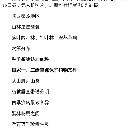
16日摄，无人机照片）。新华社记者 张博文 摄
陕西秦岭地区
山林层层叠叠
落叶阔叶林、针叶林、灌丛草甸
次第分布
种子植物达3800种
国家一、二级重点保护植物75种
从山脚到山脊
植被垂直带谱分明
四季流转景致各异
繁林秘境之间
孕育万千珍稀生灵