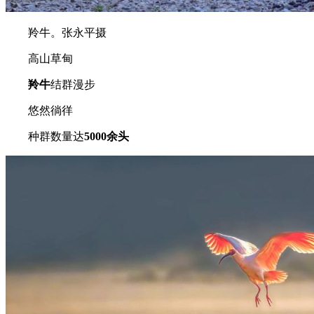
羚牛。张永平摄
高山草甸
羚牛
结群漫步
悠然徜徉
种群数量达
5000余头