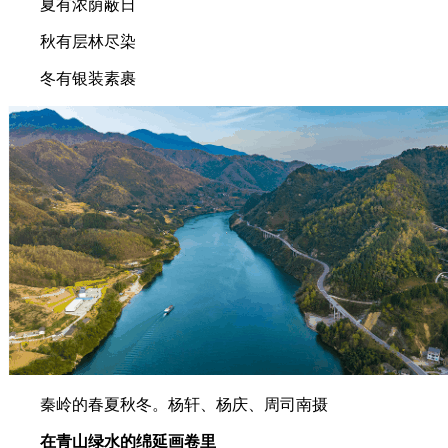
夏有浓荫蔽日
秋有层林尽染
冬有银装素裹
秦岭的春夏秋冬。杨轩、杨庆、周司南摄
在青山绿水的绵延画卷里