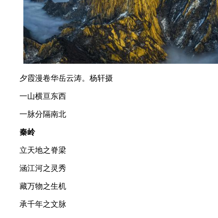
夕霞漫卷华岳云涛。杨轩摄
一山横亘东西
一脉分隔南北
秦岭
立天地之脊梁
涵江河之灵秀
藏万物之生机
承千年之文脉