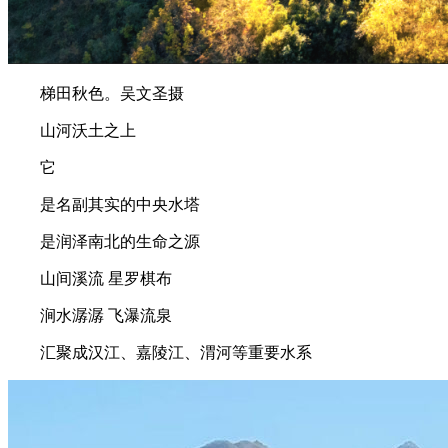
梯田秋色。吴文圣摄
山河沃土之上
它
是名副其实的中央水塔
是润泽南北的生命之源
山间溪流 星罗棋布
涧水潺潺 飞瀑流泉
汇聚成汉江、嘉陵江、渭河等重要水系