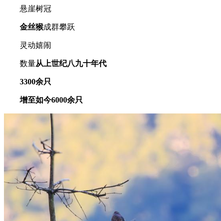
悬崖树冠
金丝猴
成群攀跃
灵动嬉闹
数量
从上世纪八九十年代
3300余只
增至如今6000余只