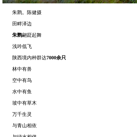
朱鹮。陈健摄
田畔泽边
朱鹮
翩跹起舞
浅吟低飞
陕西境内种群达
7000余只
林中有兽
空中有鸟
水中有鱼
坡中有草木
万千生灵
与青山相依
与绿水相伴