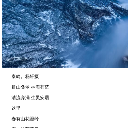
秦岭。杨轩摄
群山叠翠 林海苍茫
清流奔涌 生灵安居
这里
春有山花漫岭