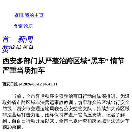
资讯
我的主页
华商论坛
首
新闻
A1
A2
A3
夜
白
页
西安多部门从严整治跨区域“黑车” 情节
严重当场扣车
西安日报 @ 2026-06-12 06:41:11
当前，全市客运秩序专项整治百日行动向纵深推进。为汲
取外省市跨区域非法营运事故教训，筑牢群众跨区域出行安全
防线，西安市交通运输局联合公安交管支队，持续加大跨区域
非法营运打击力度，始终保持严查严管高压态势。记者了解
到，自百日行动开展以来，全市已累计查扣跨区域非法营运车
辆20余辆。