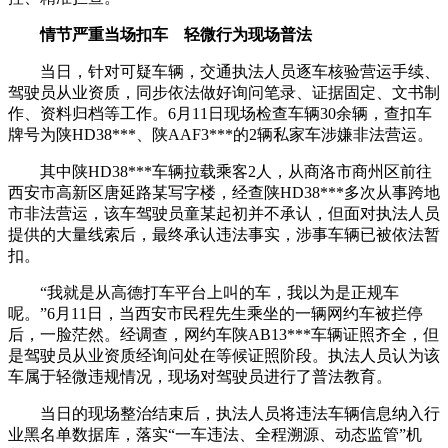
情节严重当场扣车 轻微行为现场普法
当日，针对可疑车辆，交通执法人员逐车核验营运手续、
驾驶员从业资质，同步依法做好询问笔录、证据固定、文书制
作、资料归档等工作。6月11日现场检查车辆30余辆，查扣车
牌号为陕HD38***、陕AAF3***的2辆私家车涉嫌非法营运。
其中陕HD38***车辆拉载乘客2人，从商洛市商州区前往
西安市高新区唐延路某写字楼，经查陕HD38***多次从事跨地
市非法营运，该车驾驶员童某起初并不承认，但面对执法人员
提供的大量线索后，最终承认违法事实，涉事车辆已被依法暂
扣。
“我就是从高德打车平台上叫的车，我以为是正规车
呢。”6月11日，当西安市民程先生乘坐的一辆网约车被拦停
后，一脸茫然。经调查，网约车陕AB13***车辆证照齐全，但
是驾驶员从业资质经询问处在等候证照阶段。执法人员认为该
车属于轻微违规情况，现场对驾驶员进行了普法教育。
当日的现场整治结束后，执法人员将违法车辆信息纳入行
业黑名单数据库，落实“一车违法、全程溯源、动态监管”机