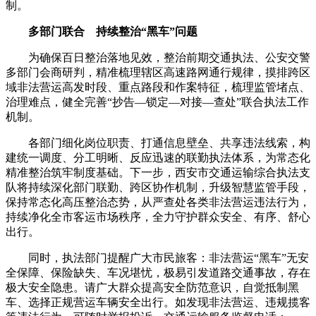
制。
多部门联合 持续整治“黑车”问题
为确保百日整治落地见效，整治前期交通执法、公安交警
多部门会商研判，精准梳理辖区高速路网通行规律，摸排跨区
域非法营运高发时段、重点路段和作案特征，梳理监管堵点、
治理难点，健全完善“抄告—锁定—对接—查处”联合执法工作
机制。
各部门细化岗位职责、打通信息壁垒、共享违法线索，构
建统一调度、分工明晰、反应迅速的联勤执法体系，为常态化
精准整治筑牢制度基础。下一步，西安市交通运输综合执法支
队将持续深化部门联勤、跨区协作机制，升级智慧监管手段，
保持常态化高压整治态势，从严查处各类非法营运违法行为，
持续净化全市客运市场秩序，全力守护群众安全、有序、舒心
出行。
同时，执法部门提醒广大市民旅客：非法营运“黑车”无安
全保障、保险缺失、车况堪忧，极易引发道路交通事故，存在
极大安全隐患。请广大群众提高安全防范意识，自觉抵制黑
车、选择正规营运车辆安全出行。如发现非法营运、违规揽客