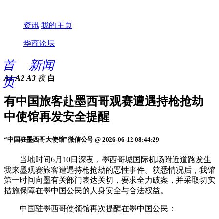
资讯
我的主页
华商论坛
首
新闻
A1
A2
A3
夜
白
页
有中国旅客赴墨西哥观赛遭遇持枪抢劫
中使馆再发安全提醒
“中国驻墨西哥大使馆”微信公号 @ 2026-06-12 08:44:29
当地时间6月10日深夜，墨西哥城国际机场附近道路发生
我来墨观赛旅客遭遇持枪抢劫的恶性事件。获悉情况后，我馆
第一时间向墨有关部门表达关切，要求全力破案，并采取切实
措施保障在墨中国公民的人身安全与合法权益。
中国驻墨西哥使领馆再次提醒在墨中国公民：