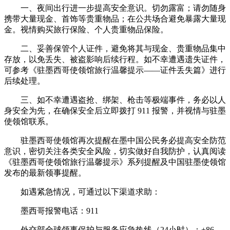
一、夜间出行进一步提高安全意识。切勿露富；请勿随身
携带大量现金、首饰等贵重物品；在公共场合避免暴露大量现
金。视情购买旅行保险、个人贵重物品保险。
二、妥善保管个人证件，避免将其与现金、贵重物品集中
存放，以免丢失、被盗影响后续行程。如不幸遭遇遗失证件，
可参考
《驻墨西哥使领馆旅行温馨提示——证件丢失篇》
进行
后续处理。
三、如不幸遭遇盗抢、绑架、枪击等极端事件，务必以人
身安全为先，在确保安全后立即拨打 911 报警，并视情与驻墨
使领馆联系。
驻墨西哥使领馆再次提醒在墨中国公民务必提高安全防范
意识，密切关注各类安全风险，切实做好自我防护，认真阅读
《驻墨西哥使领馆旅行温馨提示》系列提醒
及中国驻墨使领馆
发布的最新领事提醒。
如遇紧急情况，可通过以下渠道求助：
墨西哥报警电话：911
外交部全球领事保护与服务应急热线（24小时）：+86-