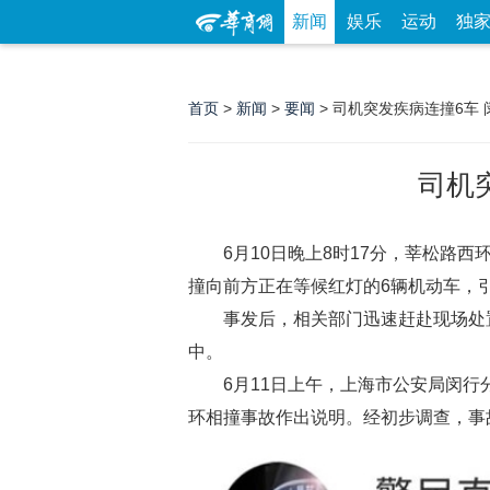
新闻
娱乐
运动
独
首页
>
新闻
>
要闻
> 司机突发疾病连撞6车
司机
6月10日晚上8时17分，莘松路
撞向前方正在等候红灯的6辆机动车，
事发后，相关部门迅速赶赴现场处
中。
6月11日上午，上海市公安局闵行
环相撞事故作出说明。经初步调查，事