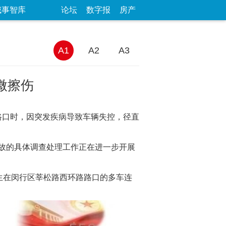
城事智库
论坛
数字报
房产
A1
A2
A3
微擦伤
该路口时，因突发疾病导致车辆失控，径直
故的具体调查处理工作正在进一步开展
发生在闵行区莘松路西环路路口的多车连