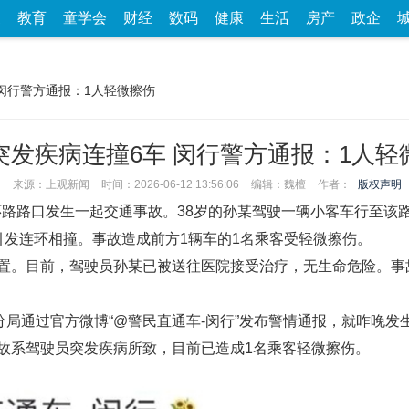
家
教育
童学会
财经
数码
健康
生活
房产
政企
 闵行警方通报：1人轻微擦伤
突发疾病连撞6车 闵行警方通报：1人轻
来源：上观新闻
时间：2026-06-12 13:56:06
编辑：魏檀
作者：
版权声明
西环路路口发生一起交通事故。38岁的孙某驾驶一辆小客车行至
引发连环相撞。事故造成前方1辆车的1名乘客受轻微擦伤。
置。目前，驾驶员孙某已被送往医院接受治疗，无生命危险。事
分局通过官方微博“@警民直通车-闵行”发布警情通报，就昨晚
故系驾驶员突发疾病所致，目前已造成1名乘客轻微擦伤。