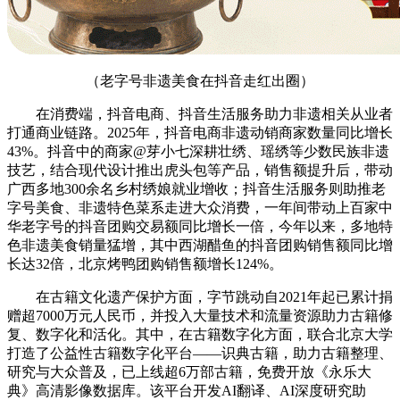
（老字号非遗美食在抖音走红出圈）
在消费端，抖音电商、抖音生活服务助力非遗相关从业者
打通商业链路。2025年，抖音电商非遗动销商家数量同比增长
43%。抖音中的商家@芽小七深耕壮绣、瑶绣等少数民族非遗
技艺，结合现代设计推出虎头包等产品，销售额提升后，带动
广西多地300余名乡村绣娘就业增收；抖音生活服务则助推老
字号美食、非遗特色菜系走进大众消费，一年间带动上百家中
华老字号的抖音团购交易额同比增长一倍，今年以来，多地特
色非遗美食销量猛增，其中西湖醋鱼的抖音团购销售额同比增
长达32倍，北京烤鸭团购销售额增长124%。
在古籍文化遗产保护方面，字节跳动自2021年起已累计捐
赠超7000万元人民币，并投入大量技术和流量资源助力古籍修
复、数字化和活化。其中，在古籍数字化方面，联合北京大学
打造了公益性古籍数字化平台——识典古籍，助力古籍整理、
研究与大众普及，已上线超6万部古籍，免费开放《永乐大
典》高清影像数据库。该平台开发AI翻译、AI深度研究助