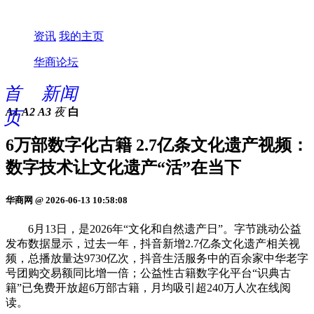
资讯
我的主页
华商论坛
首
新闻
A1
A2
A3
夜
白
页
6万部数字化古籍 2.7亿条文化遗产视频：
数字技术让文化遗产“活”在当下
华商网 @ 2026-06-13 10:58:08
6月13日，是2026年“文化和自然遗产日”。字节跳动公益
发布数据显示，过去一年，抖音新增2.7亿条文化遗产相关视
频，总播放量达9730亿次，抖音生活服务中的百余家中华老字
号团购交易额同比增一倍；公益性古籍数字化平台“识典古
籍”已免费开放超6万部古籍，月均吸引超240万人次在线阅
读。