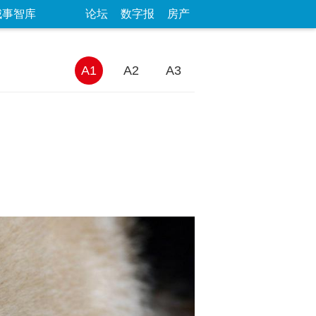
城事智库
论坛
数字报
房产
A1
A2
A3