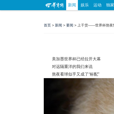
新闻
娱乐
运动
独
首页
>
新闻
>
要闻
> 上干货——世界杯熬夜
美加墨世界杯已经拉开大幕
对远隔重洋的我们来说
熬夜看球似乎又成了“标配”