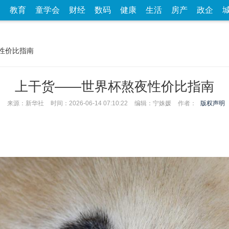
家
教育
童学会
财经
数码
健康
生活
房产
政企
性价比指南
上干货——世界杯熬夜性价比指南
来源：新华社
时间：2026-06-14 07:10:22
编辑：宁姝媛
作者：
版权声明