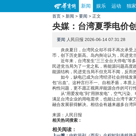
新闻
娱乐
运动
独
首页
>
新闻
>
要闻
> 正文
央媒：台湾夏季电价创
要闻
人民日报
2026-06-14 07:31:28
炎炎夏日，台湾民众却不得不再次承受上
币，创下历史新高。岛内舆论认为，民进党当
近年来，台湾发生“三三全台大停电”等
民进党当局为了一党之私，将能源问题高度政
能源结构，民进党当局不但充耳不闻，反而
如今，缺电已成为台湾经济社会持续发展
包“出血”。这种言行不一、自相矛盾，本质
构性问题，更不愿正视两岸能源合作的可行
从“用爱发电”到“用肺发电”，空气污染
满足台湾企业的用电需求，也能让台湾千家
融合发展获得解决。相信会有越来越多台湾同
来源：人民日报
相关热词搜索：
相关阅读：
上一篇：
中欧班列（西安）全程时刻表线路开