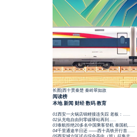
长图|西十贯秦楚 秦岭翠如故
阅读榜
本地
新闻
财经
数码
教育
01
西安一火锅店锦鲤接连失踪 老板：......
02
从充电自由到零碳驿站再到......
03
泰航拒绝20多名中国乘客登机 泰国机......
04
千里通途半日还 ——西十高铁开行首......
05
西安城六区试点综合高中（班）征集志.....