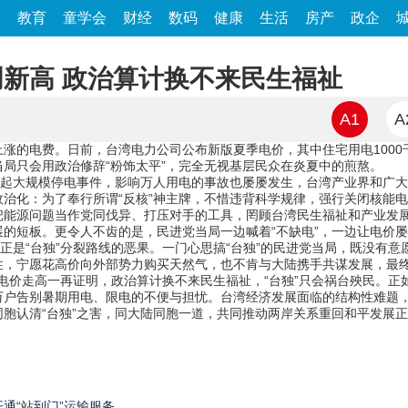
家
教育
童学会
财经
数码
健康
生活
房产
政企
新高 政治算计换不来民生福祉
A1
A
涨的电费。日前，台湾电力公司公布新版夏季电价，其中住宅用电1000千
局只会用政治修辞“粉饰太平”，完全无视基层民众在炎夏中的煎熬。
多起大规模停电事件，影响万人用电的事故也屡屡发生，台湾产业界和广
治化：为了奉行所谓“反核”神主牌，不惜违背科学规律，强行关闭核能
把能源问题当作党同伐异、打压对手的工具，罔顾台湾民生福祉和产业发
的短板。更令人不齿的是，民进党当局一边喊着“不缺电”，一边让电价屡
上正是“台独”分裂路线的恶果。一门心思搞“台独”的民进党当局，既没有
性，宁愿花高价向外部势力购买天然气，也不肯与大陆携手共谋发展，最
、电价走高一再证明，政治算计换不来民生福祉，“台独”只会祸台殃民。正
万户告别暑期用电、限电的不便与担忧。台湾经济发展面临的结构性难题
胞认清“台独”之害，同大陆同胞一道，共同推动两岸关系重回和平发展
通“站到门”运输服务