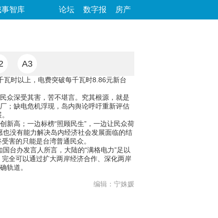
城事智库
论坛
数字报
房产
2
A3
瓦时以上，电费突破每千瓦时8.86元新台
大民众深受其害，苦不堪言。究其根源，就是
电厂；缺电危机浮现，岛内舆论呼吁重新评估
展。
创新高；一边标榜“照顾民生”，一边让民众荷
意愿也没有能力解决岛内经济社会发展面临的结
终受害的只能是台湾普通民众。
如国台办发言人所言，大陆的“满格电力”足以
，完全可以通过扩大两岸经济合作、深化两岸
正确轨道。
编辑：宁姝媛