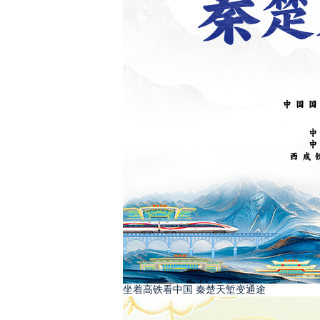
坐着高铁看中国 秦楚天堑变通途