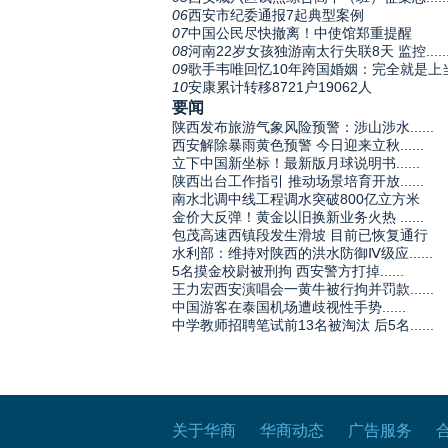
06
西安市纪委通报7起典型案例
07
中国公民尽快撤离！中使馆郑重提醒
08
河南22岁女孩独游南太行失联8天 监控.....
09
歌手韦唯回忆10年跨国婚姻：完全就是上
10
安康累计转移8721户19062人
要闻
陕西发布旅游气象风险预警：涉山涉水......
西安解除暴雨黄色预警 今日迎来立秋......
立下中国新坐标！最新版月球说明书......
陕西出台工作指引 推动场景培育开放......
南水北调中线工程调水突破800亿立方米
金价大反弹！黄金以旧换新业务火热 ......
包茂高速西镇段发生滑坡 目前已恢复通行
水利部：维持对陕西的洪水防御Ⅳ级应......
5名摸金校尉被刑拘 西安警方打掉......
王力宏西安演唱会一黄牛被行拘并罚款......
中国游客在泰国机场遭歧视性手势......
中学教师招聘笔试前13名被淘汰 后5名......
关于华商
华商动态
广告服务