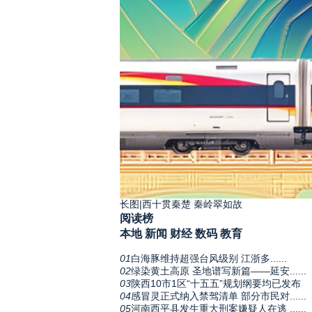
长图|西十贯秦楚 秦岭翠如故
阅读榜
本地
新闻
财经
数码
教育
01
白海豚维持超强台风级别 江浙多......
02
绿染黄土高原 圣地谱写新篇——延安......
03
陕西10市1区“十五五”规划纲要均已发布
04
感冒灵正式纳入禁驾清单 部分市民对......
05
河南西平县发生重大刑案嫌疑人在逃 ......