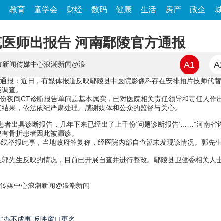
家
教育
童学会
财经
数码
健康
生活
房产
政企
医师出报告 河南鄢陵官方通报
A1
A
市新闻传媒中心浪潮新闻@浪
况通报：近日，有媒体报道反映鄢陵县中医院影像科存在安排拍片技师代
展调查。
两份夜间CT诊断报告单问题基本属实，已对医院相关责任领导和责任人作
查结果，依法依纪严肃处理。感谢媒体和公众的监督与关心。
患者出具诊断报告，几年下来已经出了上千份‘问题诊断报告’……”河南
曾有骨折患者因此被漏诊。
务热线举报此事，当地政府答复称，经医院内部自查暂未发现该情况。郭先
在郭先生反映的情况，目前已开展自查并进行整改。鄢陵县卫健委相关人
闻传媒中心浪潮新闻@浪潮新闻
“办不成事”反映窗口更名