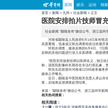
新闻
娱乐
运动
独
首页
>
新闻
>
九州
>
社会新闻
> 正文
医院安排拍片技师冒充
社会新闻
“鄢陵发布”微信公号、浙江温州
潮新闻
2026-06-14 14:40:59
河南省鄢陵县人民政府6月14日发布情
高度重视，迅速成立联合调查组依法依规开
经初步调查，媒体反映的6月4日、7日
反映的其他问题进行深入全面调查，根据调
“医院安排放射技师以医师名义，独立给
称，该医院影像科长期存在非法行医乱象，
郭先生此前曾向河南省12345政务服
媒体公开曝光。
近日，鄢陵县中医院相关负责人承认存
查，后续将反馈调查处理结果。
来源：“鄢陵发布”微信公号、浙江温州市新
相关热词搜索：
相关阅读：
上一篇：
设立5年后 河南西平县政务服务中心