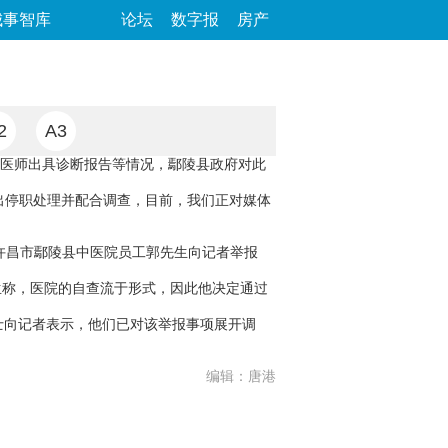
城事智库
论坛
数字报
房产
2
A3
替医师出具诊断报告等情况，鄢陵县政府对此
出停职处理并配合调查，目前，我们正对媒体
省许昌市鄢陵县中医院员工郭先生向记者举报
生称，医院的自查流于形式，因此他决定通过
士向记者表示，他们已对该举报事项展开调
编辑：唐港