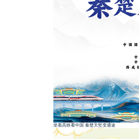
坐着高铁看中国 秦楚天堑变通途