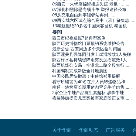
06
西安一火锅店锦鲤接连失踪 老板：......
07
深化扫黑除恶专项斗争 举报途径公布
08
从充电自由到零碳驿站再到......
09
西安城六区试点综合高中（班）征集志.....
10
泰航拒绝20多名中国乘客登机 泰国机......
要闻
西安市纪委通报7起典型案例
陕西历史博物馆门票预约系统维护公告
最新公告 西安周边多个景区临时闭园
陕西潼关县强降雨引发土崖滑坡致1人失联
陕西柞水县持续强降雨突发泥石流致1人......
陕西机场公安局：空港北二路全段实行......
我国编制完成新版全月地质图
中国公民尽快撤离！中使馆郑重提醒
看守所辅警为40名在押人员转递物品和......
南通一烧烤店长期用猪肉冒充牛羊肉售......
2家企业牛蛙产品抗生素超标 涉事牛蛙......
梅姨涉嫌拐卖儿童案被害家庭盼正义审......
关于华商
华商动态
广告服务