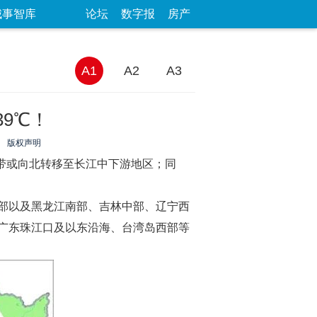
城事智库
论坛
数字报
房产
A1
A2
A3
9℃！
：
版权声明
雨带或向北转移至长江中下游地区；同
部以及黑龙江南部、吉林中部、辽宁西
广东珠江口及以东沿海、台湾岛西部等