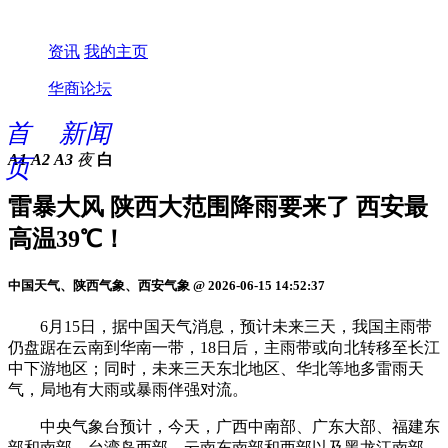
资讯
我的主页
华商论坛
首
新闻
A1
A2
A3
夜
白
页
雷暴大风 陕西大范围降雨要来了 西安最
高温39℃！
中国天气、陕西气象、西安气象 @ 2026-06-15 14:52:37
6月15日，据中国天气消息，预计未来三天，我国主雨带
仍盘踞在云南到华南一带，18日后，主雨带或向北转移至长江
中下游地区；同时，未来三天东北地区、华北等地多雷雨天
气，局地有大雨或暴雨伴强对流。
中央气象台预计，今天，广西中南部、广东大部、福建东
部和南部、台湾岛西部、云南东南部和西部以及黑龙江南部、