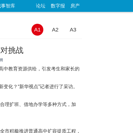
城事智库
论坛
数字报
房产
A1
A2
A3
应对挑战
明
高中教育资源供给，引发考生和家长的
变化？“新华视点”记者进行了采访。
、合理扩班、借地办学等多种方式，加
年全市积极推进普通高中扩容提质工程，