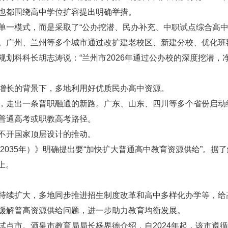
也都围绕高中学位扩容提出明确举措。
单一模式，而是采取了“公办挖潜、民办补充、中职试点综合高中
。广州、兰州等多个城市通过改扩建老校区、新建分校、优化班
划科科长胡志涛说：“兰州市2026年通过公办校的深度挖潜，净
增长的背景下，多地利用好优质民办高中资源。
，走出一条普职融通的新路。广东、山东、四川等多个省份启动
普通高考或职教高考路径。
不开国家顶层设计的推动。
—2035年）》明确提出要“加快扩大普通高中教育资源供给”。据
上。
持续扩大，多地同步推进招生制度改革和高中多样化办学等，给
缓解普高资源供给问题，进一步助力教育均衡发展。
试点市。酒泉市教育局局长杨界德介绍，自2024年起，该市遵