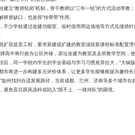
建立“教师轮岗”机制，骨干教师以“三年一轮”的方式流动带教；
解师资缺口，也发挥“传帮带”作用。
，不少学校通过改建功能室、临时借用周边场地等方式见缝插针
。
园扩容提质工程，要求新建或扩建的教室须按新课程标准配置理
老牌高中将行政办公区外移，原址改建为教室及走班教学空间，
招后，同一学校内学生的学业基础与学习习惯差异拉大，“大锅饭
都市将进一步构建多元评价体系，让更多学生能够根据兴趣特长
生”如何找到合适发展路径，当前成都、兰州、济南等多个城市在扩
，避免盲目跟风选科或陷入“跟不上、一路掉队”的困境。