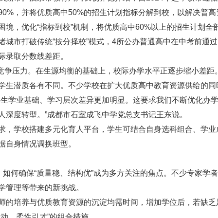
90%，并将优质高中50%的招生计划指标分解到校，以解决普
困境，优化“指标到校”机制，将优质高中60%以上的招生计划
诸城市打破传统“按分择校”模式，4所公办普通高中在中考前通
际录取分数线差距。
的竞争压力。在生源均衡的基础上，校际办学水平正逐步缩小差距
学生潜质各有不同。不少学校在扩大优质高中教育资源供给的同
学生学业基础、学习层次差异更加明显。这要求我们不断优化办
人深度转型。”成都市石室成飞中学党总支书记王东说。
求，学校搭建多元化育人平台，学生可结合自身选科组合、学业
据自身情况调换班型。
势，如何确保“质量稳、结构优”成为多方关注的焦点。不少专家学
学管理等带来的新挑战。
师的培养与优质教育资源的沉淀均需时间，增加学位后，若缺乏
动、柔性引才”的组合措施。