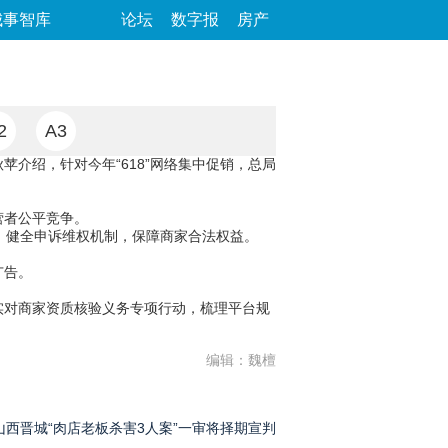
城事智库
论坛
数字报
房产
2
A3
苹介绍，针对今年“618”网络集中促销，总局
营者公平竞争。
定。健全申诉维权机制，保障商家合法权益。
广告。
实对商家资质核验义务专项行动，梳理平台规
编辑：魏檀
山西晋城“肉店老板杀害3人案”一审将择期宣判