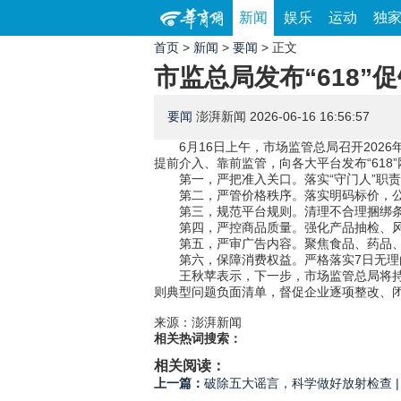
新闻
娱乐
运动
独
首页
>
新闻
>
要闻
> 正文
市监总局发布“618”
要闻
澎湃新闻
2026-06-16 16:56:57
6月16日上午，市场监管总局召开202
提前介入、靠前监管，向各大平台发布“61
第一，严把准入关口。落实“守门人”职
第二，严管价格秩序。落实明码标价，
第三，规范平台规则。清理不合理捆绑条
第四，严控商品质量。强化产品抽检、
第五，严审广告内容。聚焦食品、药品
第六，保障消费权益。严格落实7日无理
王秋苹表示，下一步，市场监管总局将
则典型问题负面清单，督促企业逐项整改、
来源：澎湃新闻
相关热词搜索：
相关阅读：
上一篇：
破除五大谣言，科学做好放射检查 |