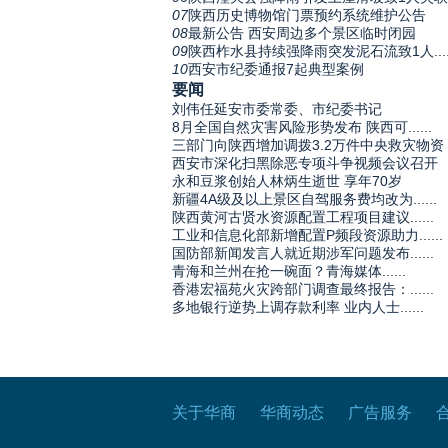
07
陕西历史博物馆门票预约系统维护公告
08
最新公告 西安周边多个景区临时闭园
09
陕西柞水县持续强降雨突发泥石流致1人.....
10
西安市纪委通报7起典型案例
要闻
刘伟任延安市委常委、市纪委书记
8月全国自然灾害风险形势发布 陕西可......
三部门向陕西增加调拨3.2万件中央救灾物资
西安市深化扫黑除恶专项斗争视频会议召开
永和豆浆创始人林炳生逝世 享年70岁
新疆4A级及以上景区自驾服务费均改为......
陕西黄河古贤水资源配置工程项目建议......
工业和信息化部新增配置P频段资源助力......
国防部新闻发言人就近期涉军问题发布......
青海和兰州在抢一碗面？青海媒体......
香港宏福苑火灾跨部门调查最终报告：......
多地银行逆势上调存款利率 业内人士......
关于华商
华商动态
广告服务