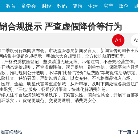
家
教育
童学会
财经
数码
健康
生活
房产
政企
促销合规提示 严查虚假降价等行为
A1
A
6年二季度例行新闻发布会。市场监管总局新闻发言人、新闻宣传司司长王秋
8”网络集中促销合规提示，明确六大合规责任，全方位护航消费旺季。
责，严格资质核验登记，坚决清退无证无照、吊销注销、不合规经营主体。
公开动态定价规则，严查虚假降价、误导促销、刷单炒信，保障平台内经
款，推动规则公开透明，不得将“比价”“跟价”“运费险”等与促销活动绑
风险排查、缺陷召回，严防以假充真、以次充好、不合格商品流入市场。
、医疗、金融、明星代言等重点领域，从严审核、及时下架处理各类违法
由退货、“三包”服务，畅通投诉渠道，快速化解消费纠纷。
持续关注平台经济领域市场秩序，盯紧苗头性、倾向性风险，开展平台落
闭环落实，让促销更规范、交易更透明、消费更安心。
 谣言终结站
下一篇：