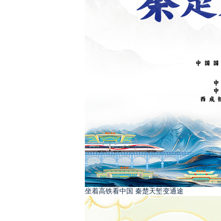
坐着高铁看中国 秦楚天堑变通途