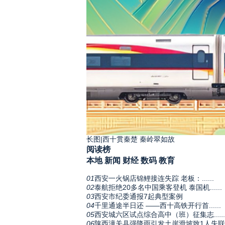
长图|西十贯秦楚 秦岭翠如故
阅读榜
本地
新闻
财经
数码
教育
01
西安一火锅店锦鲤接连失踪 老板：......
02
泰航拒绝20多名中国乘客登机 泰国机......
03
西安市纪委通报7起典型案例
04
千里通途半日还 ——西十高铁开行首......
05
西安城六区试点综合高中（班）征集志.....
06
陕西潼关县强降雨引发土崖滑坡致1人失联