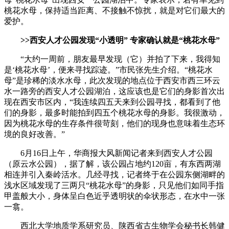
桃花水母，保持适当距离、不接触不惊扰，就是对它们最大的
爱护。
>>西安人才公园发现“小透明” 专家确认就是“桃花水母”
“大约一周前，朋友最早发现（它）并拍了下来，我得知
是‘桃花水母’，便来寻找踪迹。”市民张先生介绍。“桃花水
母”是珍稀的淡水水母，此次发现的地点位于西安市西三环云
水一路旁的西安人才公园湖泊，这应该也是它们的身影首次出
现在西安市区内，“我连续四五天来到公园寻找，都看到了他
们的身影，最多时能拍到四五个桃花水母的身影。我很激动，
因为桃花水母的生存条件很苛刻，他们的现身也意味着生态环
境的良好改善。”
6月16日上午，华商报大风新闻记者来到西安人才公园
（原云水公园），据了解，该公园占地约120亩，有东西两湖
相连并引入秦岭活水。几经寻找，记者终于在公园东侧湖畔的
浅水区域发现了三两只“桃花水母”的身影，只见他们如同手指
甲盖般大小，身体呈白色近乎透明状的伞状形态，在水中一张
一翕。
西北大学地质学系研究员、陕西省古生物学会秘书长韩健