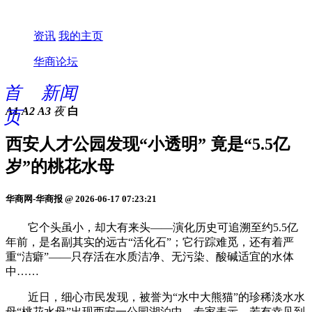
资讯
我的主页
华商论坛
首
新闻
A1
A2
A3
夜
白
页
西安人才公园发现“小透明” 竟是“5.5亿
岁”的桃花水母
华商网-华商报 @ 2026-06-17 07:23:21
它个头虽小，却大有来头——演化历史可追溯至约5.5亿
年前，是名副其实的远古“活化石”；它行踪难觅，还有着严
重“洁癖”——只存活在水质洁净、无污染、酸碱适宜的水体
中……
近日，细心市民发现，被誉为“水中大熊猫”的珍稀淡水水
母“桃花水母”出现西安一公园湖泊中。专家表示，若有幸见到