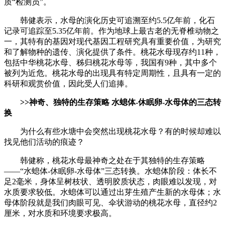
质“检测员”。
韩健表示，水母的演化历史可追溯至约5.5亿年前，化石
记录可追踪至5.35亿年前。作为地球上最古老的无脊椎动物之
一，其特有的基因对现代基因工程研究具有重要价值，为研究
和了解物种的遗传、演化提供了条件。桃花水母现存约11种，
包括中华桃花水母、秭归桃花水母等，我国有9种，其中多个
被列为近危。桃花水母的出现具有特定周期性，且具有一定的
科研和观赏价值，因此受人们追捧。
>>神奇、独特的生存策略 水螅体-休眠卵-水母体的三态转
换
为什么有些水塘中会突然出现桃花水母？有的时候却难以
找见他们活动的痕迹？
韩健称，桃花水母最神奇之处在于其独特的生存策略
——“水螅体-休眠卵-水母体”三态转换。水螅体阶段：体长不
足2毫米，身体呈树枝状、透明胶质状态，肉眼难以发现，对
水质要求较低。水螅体可以通过出芽生殖产生新的水母体；水
母体阶段就是我们肉眼可见、伞状游动的桃花水母，直径约2
厘米，对水质和环境要求极高。