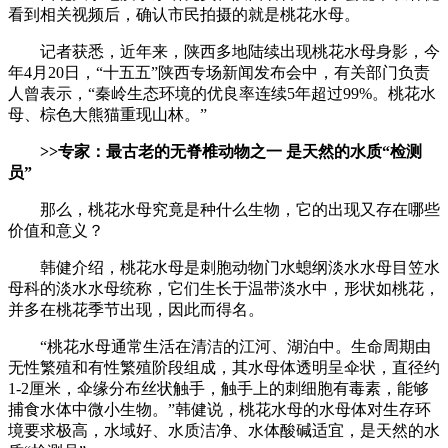
看到相关视频后，确认市民拍摄的就是桃花水母。
记者获悉，近年来，陕西多地陆续出现桃花水母身影，今
年4月20日，“十五五”陕西专场新闻发布会中，有关部门负责
人曾表示，“秦岭生态环境的优良率连续5年超过99%。桃花水
母、棕色大熊猫重现山林。”
>>专家：最古老的无脊椎动物之一 是天然的水质“检测
员”
那么，桃花水母究竟是种什么生物，它的出现又存在哪些
价值和意义？
韩健介绍，桃花水母是刺胞动物门水螅纲淡水水母目笠水
母科的淡水水母统称，它们生长于温带淡水中，形状如桃花，
并多在桃花季节出现，因此而得名。
“桃花水母通常生活在清洁的江河、湖泊中。生命周期由
无性繁殖和有性繁殖阶段组成，其水母体透明呈伞状，直径约
1-2厘米，伞缘分布丝状触手，触手上的刺细胞有毒素，能够
捕食水体中微小生物。”韩健说，桃花水母的水母体对生存环
境要求极高，水域好、水质洁净、水体酸碱适宜，是天然的水