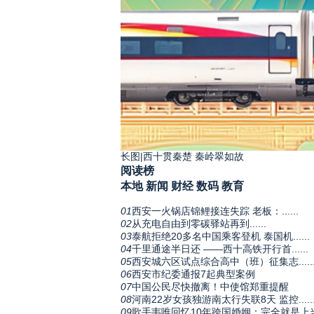
长图|西十贯秦楚 秦岭翠如故
阅读榜
本地
新闻
财经
数码
教育
01
西安一火锅店锦鲤接连失踪 老板：......
02
从充电自由到零碳驿站再到......
03
泰航拒绝20多名中国乘客登机 泰国机......
04
千里通途半日还 ——西十高铁开行首......
05
西安城六区试点综合高中（班）征集志.....
06
西安市纪委通报7起典型案例
07
中国公民尽快撤离！中使馆郑重提醒
08
河南22岁女孩独游南太行失联8天 监控.....
09
歌手韦唯回忆10年跨国婚姻：完全就是上