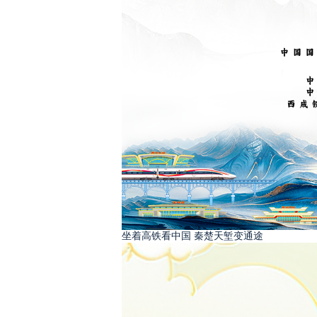
坐着高铁看中国 秦楚天堑变通途