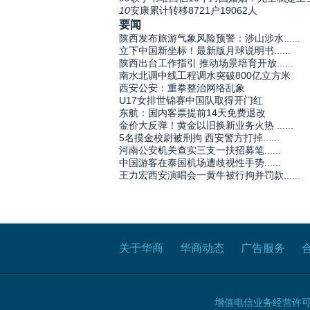
10
安康累计转移8721户19062人
要闻
陕西发布旅游气象风险预警：涉山涉水......
立下中国新坐标！最新版月球说明书......
陕西出台工作指引 推动场景培育开放......
南水北调中线工程调水突破800亿立方米
西安公安：重拳整治网络乱象
U17女排世锦赛中国队取得开门红
东航：国内客票提前14天免费退改
金价大反弹！黄金以旧换新业务火热 ......
5名摸金校尉被刑拘 西安警方打掉......
河南公安机关查实三支一扶招募笔......
中国游客在泰国机场遭歧视性手势......
王力宏西安演唱会一黄牛被行拘并罚款......
关于华商
华商动态
广告服务
增值电信业务经营许可证B