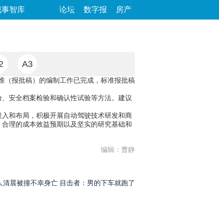
城事智库
论坛
数字报
房产
2
A3
标准（报批稿）的编制工作已完成，标准报批稿
验、安全档案检验和确认性试验等方法。建议
投入和布局，积极开展自动驾驶技术研发和商
、合理的成本效益预期以及坚实的研究基础和
编辑：曹静
人清晨被撞不幸身亡 目击者：男的下车就跑了