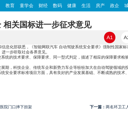
家
教育
童学会
财经
数码
健康
生活
房产
政企
 相关国标进一步征求意见
A1
A
工业和信息化部获悉，《智能网联汽车 自动驾驶系统安全要求》强制性国家
示，进一步听取社会各界意见。
驶系统的技术要求、保障要求、同一型式判定，描述了相应的保障要求检
发展期，科技企业、传统车企和新势力车企等纷纷加大在自动驾驶领域的
系统安全要求标准项目方面，具有良好的产业发展基础、不断成熟的技术
老人医院门口摔下担架
下一篇：
两名环卫工