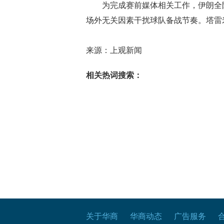
为完成赛前媒体相关工作，伊朗全
场外无关因素干扰球队备战节奏。塔雷
来源：上观新闻
相关热词搜索：
关于华商
华商动态
广告服务