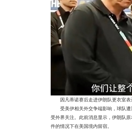
因凡蒂诺赛后走进伊朗队更衣室表
受美伊相关外交争端影响，球队遭
受外界关注。此前消息显示，伊朗队原
件的情况下在美国境内留宿。