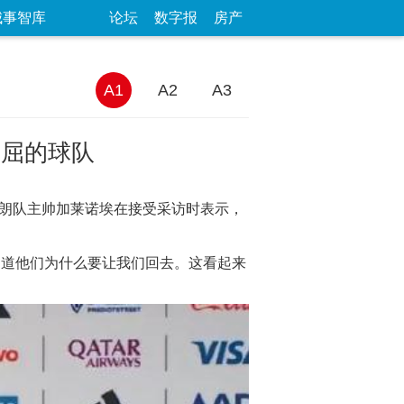
城事智库
论坛
数字报
房产
A1
A2
A3
委屈的球队
兰队。伊朗队主帅加莱诺埃在接受采访时表示，
知道他们为什么要让我们回去。这看起来