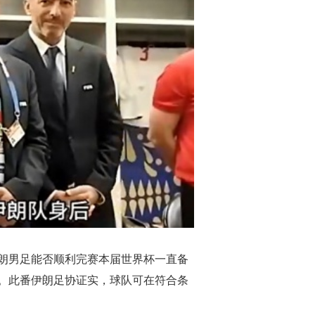
朗男足能否顺利完赛本届世界杯一直备
。此番伊朗足协证实，球队可在符合条