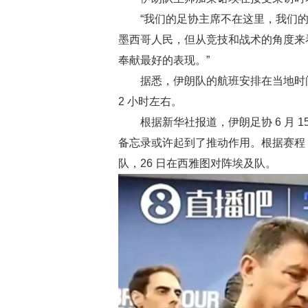
“我们的足协主席不在这里，我们
墨西哥人民，但从竞技和战术的角度来
奉献最好的表现。”
据悉，伊朗队的航班安排在当地时间周一
2 小时左右。
根据新华社报道，伊朗足协 6 月 
备忘录或许起到了推动作用。根据赛程，
队，26 日在西雅图对阵埃及队。