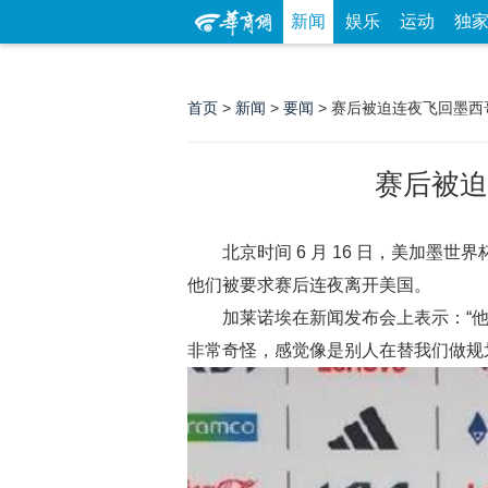
新闻
娱乐
运动
独
首页
>
新闻
>
要闻
> 赛后被迫连夜飞回墨西
赛后被迫
北京时间 6 月 16 日，美加墨世
他们被要求赛后连夜离开美国。
加莱诺埃在新闻发布会上表示：“
非常奇怪，感觉像是别人在替我们做规