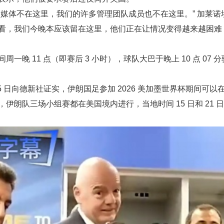
的媒体不在这里，我们的许多管理团队成员也不在这里。” 加莱诺
看，我们今晚本应该留在这里，他们正在让情况变得越来越困难
晚 11 点（即赛后 3 小时），球队大巴于晚上 10 点 07 分
15 日向德新社证实，伊朗国足参加 2026 美加墨世界杯期间
伊朗队三场小组赛都在美国境内进行，当地时间 15 日和 21