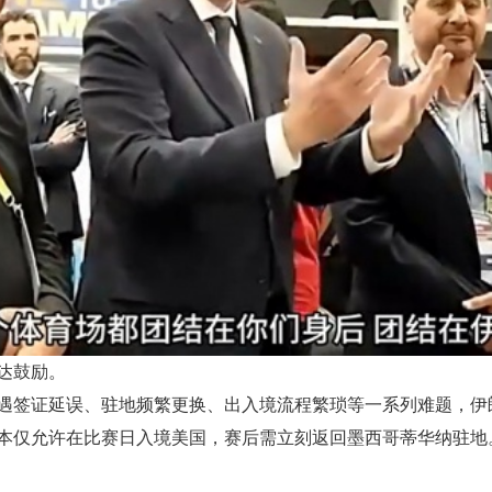
达鼓励。
遇签证延误、驻地频繁更换、出入境流程繁琐等一系列难题，伊
本仅允许在比赛日入境美国，赛后需立刻返回墨西哥蒂华纳驻地