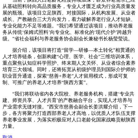
从基础照料转向高品质服务，专业人才匮乏成为行业高质量发
展的瓶颈。该项目立足陕西、对接国际，从机构发展、从业者
成长、产教融合三大方向发力，着力破解养老行业人才短缺、
专业化能力不足等难题。“我们希望通过该项目，推动养老服
务从传统‘保姆式照料’向专业化、标准化的‘现代介护’跨越升
级。”省社会福利与养老服务协会副会长兼秘书长杨莹莹说。
据介绍，该项目将打造“留学—研修—本土转化”相贯通的
人才培养链条，创新构建“心理、医学、社会”三维培训体系，
重点聚焦认知症科学照护、终末期人文关怀、从业者综合素养
培育三大领域。同时，还将拓宽从初级护理员到国际介护师的
职业晋升通道，探索“慈善+养老”人才留用模式，形成可复
制、可推广的养老人才培养“陕西方案”。
“我们将联动省内各大院校、养老服务机构，搭建‘专业共
建、师资共享、人才共育’的产教融合平台，实现人才培养与
产业需求无缝对接。”西安市慈善会副会长姜洪耀介绍，下一
步，各方将聚力打造西部养老人才高地，以优质人才队伍支撑
养老事业发展，为落实积极应对人口老龄化国家战略贡献陕西
力量。
取消