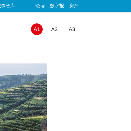
城事智库
论坛
数字报
房产
A1
A2
A3