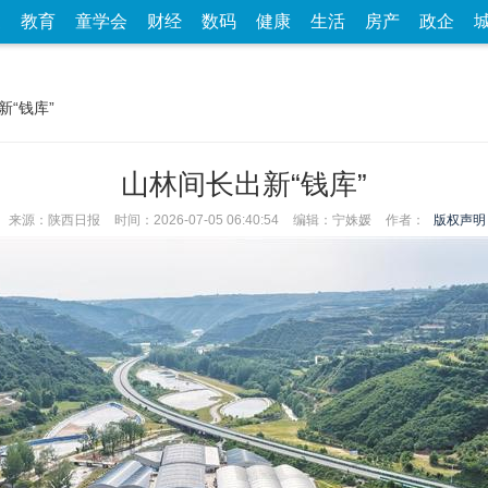
家
教育
童学会
财经
数码
健康
生活
房产
政企
新“钱库”
山林间长出新“钱库”
来源：陕西日报
时间：2026-07-05 06:40:54
编辑：宁姝媛
作者：
版权声明