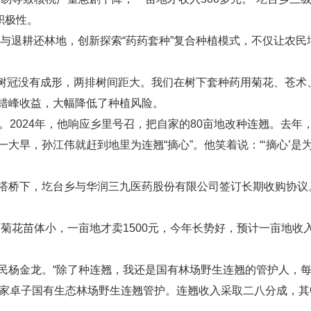
积极性。
与退耕还林地，创新探索“药药套种”复合种植模式，不仅让农民
冠没有成形，两排树间距大。我们在树下套种药用菊花、苍术、
错峰收益，大幅降低了种植风险。
2024年，他响应乡里号召，把自家的80亩地改种连翘。去年
早，孙江伟就赶到地里为连翘“摘心”。他笑着说：“‘摘心’是
桥下，圪台乡与华润三九医药股份有限公司签订长期收购协议。
花苗体小，一亩地才卖1500元，今年长势好，预计一亩地收入
金龙。“除了种连翘，我还是国有林场野生连翘的管护人，每年光
家卓子国有生态林场野生连翘管护。连翘收入采取二八分成，其