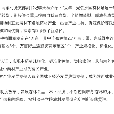
高梁村党支部副书记李天福介绍：“去年，光管护国有林场这一项
转型，衔接资金重点投向自我造血型、全链增值型、联农带农
制宜发展林下道地药材产业，出台产业扶持、资源保护等政策，
和富民优势，探索“靠山吃山”新路径。
种植面积稳定在4万亩，其中连翘种植2.7万亩；累计完成野生
植基地3个、万亩野生连翘抚育示范区1个；产业规模化、标准化
证，实现中药材规模化、标准化种植。”刘金良说，从前端的
让中药材产业成为富民产业。
产业发展案例入选全国林下经济发展典型案例，成为陕西林业
度改革，发展森林食品、林下经济，不断挖掘培育‘森林粮库、
可借鉴的经验。”省社会科学院农村发展研究所副所长魏雯说。