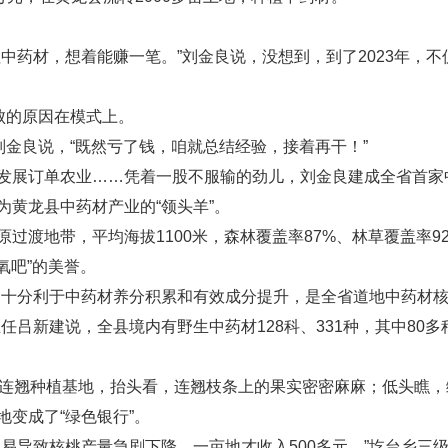
材，想着能赚一笔。”刘金良说，没想到，到了2023年，不仅
败的原因在模式上。
金良说，“既然亏了钱，咱就总结经验，接着再干！”
展订单农业……凭着一股不服输的劲儿，刘金良建成全省首家
黄龙县中药材产业的“领头羊”。
渡地带，平均海拔1100米，森林覆盖率87%、林草覆盖率9
氧吧”的美誉。
十分利于中药材养分积累和有效成分提升，是全省道地中药材核
任吕新建说，全县境内有野生中药材128科、331种，其中80
连翘种植基地，抬头看，连翘枝条上的果实密密麻麻；低头瞧，
变成了“绿色银行”。
导致核桃产量急剧下降，一亩地才收入500多元。”圪台乡三