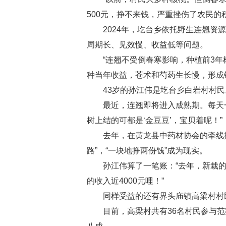
500元，挣不来钱，严重挫伤了农民的
2024年，圪台乡依托野生连翘资源
周期长、见效慢、收益低等问题。
“连翘不受倒春寒影响，种植前3年树
种当年收益，苍术和芍药生长慢，形成
43岁的孙江伟是圪台乡白岩村村民。
最近，连翘即将进入成熟期。每天一大
树上结的可都是‘金豆豆’，宝贝着呢！”
去年，在黄龙县中药材协会的牵线搭
路”，“一块地挣两份钱”成为现实。
孙江伟算了一笔账：“去年，新栽的菊
的收入近4000元哩！”
同样受益的还有界头庙镇高梁村村民杨
目前，高梁村共有36名村民参与范