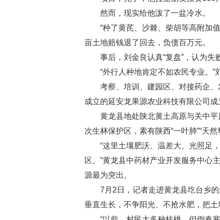
然而，现实给他泼了一盆冷水。
“种了黄芪、沙棘、柴胡等高附加值中药
亩土地赔钱退了回去，负债百万元。
事后，刘金良认真“复盘”，认为失
“外行人种地肯定不如农民专业。”刘
考察、培训、建园区、对接药企、发
成立的延安龙果源农业科技有限公司成为
黄龙县地处陕北黄土高原与关中平原过
次生林保护区，素有陕西“一叶肺”“天然
“这里土壤肥沃、温差大、光照足，
区。”黄龙县中药材产业开发服务中心主
源最为突出。
7月2日，记者走进黄龙县圪台乡的
垂直生长，不争阳光、不抢水肥，把土地
“以前，村民大多种核桃。但倒春寒易