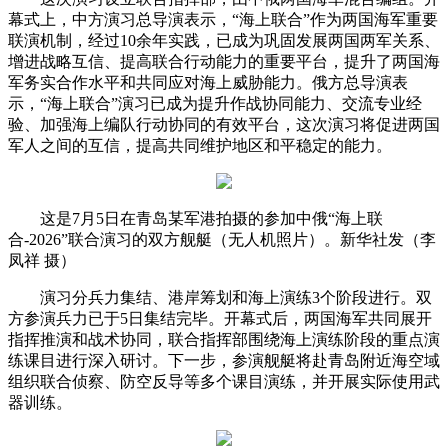
幕式上，中方演习总导演表示，“海上联合”作为两国海军重要
联演机制，经过10余年实践，已成为巩固发展两国两军关系、
增进战略互信、提高联合行动能力的重要平台，提升了两国海
军务实合作水平和共同应对海上威胁能力。俄方总导演表
示，“海上联合”演习已成为提升作战协同能力、交流专业经
验、加强海上编队行动协同的有效平台，这次演习将促进两国
军人之间的互信，提高共同维护地区和平稳定的能力。
这是7月5日在青岛某军港拍摄的参加中俄“海上联
合-2026”联合演习的双方舰艇（无人机照片）。新华社发（李
凤祥 摄）
演习分兵力集结、港岸筹划和海上演练3个阶段进行。双
方参演兵力已于5日集结完毕。开幕式后，两国海军共同展开
指挥推演和战术协同，联合指挥部围绕海上演练阶段的重点演
练课目进行深入研讨。下一步，参演舰艇将赴青岛附近海空域
组织联合侦察、防空反导等多个课目演练，并开展实际使用武
器训练。