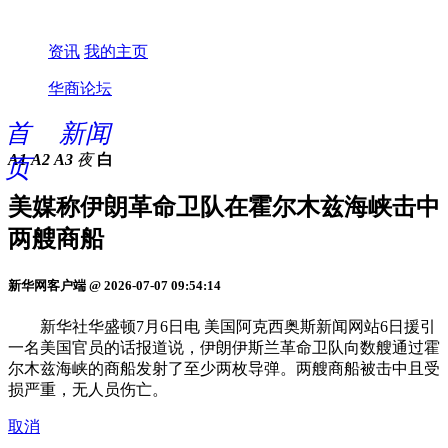
资讯
我的主页
华商论坛
首
新闻
A1
A2
A3
夜
白
页
美媒称伊朗革命卫队在霍尔木兹海峡击中
两艘商船
新华网客户端 @ 2026-07-07 09:54:14
新华社华盛顿7月6日电 美国阿克西奥斯新闻网站6日援引
一名美国官员的话报道说，伊朗伊斯兰革命卫队向数艘通过霍
尔木兹海峡的商船发射了至少两枚导弹。两艘商船被击中且受
损严重，无人员伤亡。
取消