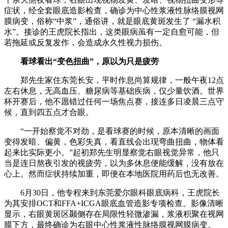
症状，经全套眼底造影检查，确诊为中心性浆液性脉络膜视网
膜病变，俗称“中浆”，通俗讲，就是眼底黄斑发生了 “漏水积
水”。接诊的王虎院长指出，这类眼病虽有一定自愈可能，但
若拖延或反复发作，会造成永久性视力损伤。
看球看出“变色扭曲”，原以为只是疲劳
郑先生家住东莞长安，平时作息尚算规律，一般午夜12点
左右休息，无高血压、糖尿病等基础疾病，仅少量饮酒。世界
杯开赛后，他不愿错过任何一场焦点赛，接连多日凌晨三点守
候，直到四五点才合眼。
“一开始察觉不对劲，是看球赛的时候，原本清晰的画面
变得发暗、偏黄，色彩失真，看直线会出现弯曲扭曲，物体看
起来比实际更小。”起初郑先生明显察觉右眼视觉异常，他只
当是连日熬夜引发的视疲劳，以为多休息便能缓解，没有放在
心上。然而症状持续加重，即便在本地医院用药后也无改善。
6月30日，他专程来到东莞爱尔眼科眼底病科，王虎院长
为其安排OCT和FFA+ICGA眼底血管造影专项检查。影像清晰
显示，右眼黄斑区颞侧存在局限性轻微渗漏，浆液积聚在视网
膜下方，最终确诊为右眼中心性浆液性脉络膜视网膜病变。