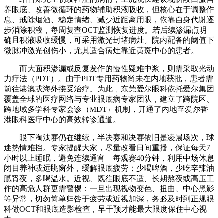
养眼底、改善微循环的药物辅助积液吸收，但核心在于调整作
息、戒除烟酒、稳定情绪、减少近距离用眼，依靠自身代谢逐
步消除积液，每周复查OCT监测恢复进度。若后续渗漏点明
确且积液吸收缓慢，可采用激光封堵病灶。院内配备的阈值下
微脉冲激光创伤小，尤其适合病灶靠近黄斑中心的患者。
而大面积渗漏或反复发作的慢性疑难中浆，则需采取光动
力疗法（PDT）。由于PDT专用药物尚未在内地获批，患者需
前往港澳或海外接受治疗。为此，东莞爱尔眼科依托爱尔集团
覆盖全球的医疗网络与专业眼底病专家团队，建立了跨院区、
跨地域多学科专家会诊（MDT）机制，开通了内地至爱尔香
港眼科医疗中心的高效转诊通道。
眼下淘汰赛仍在继续，半决赛和决赛依旧是凌晨场次，球
迷热情难挡。专家提醒大家，尽量改看日间重播，保证每天7
小时以上睡眠，避免连续通宵；每观赛40分钟，利用中场休息
闭目养神或远眺窗外，缓解眼底疲劳；少喝啤酒，少吃辛辣油
腻宵夜，多喝温水。近视、既往眼底不适、长期熬夜或高压工
作的高危人群更需警惕：一旦出现视物变色、扭曲、中心黑影
等异常，切勿简单归咎于疲劳或近视加深，务必及时到正规眼
科做OCT和眼底造影检查，早干预才能最大限度保住中心视