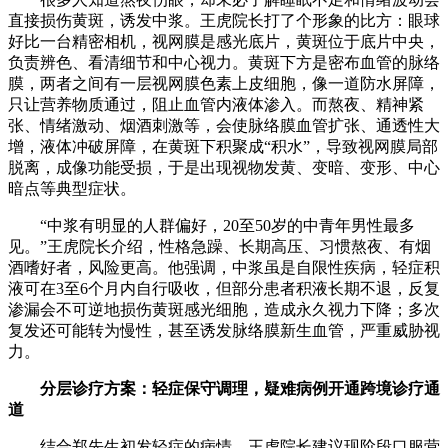
直接损伤黄斑，诱发中浆。王虎院长打了个形象的比方：眼球
好比一台精密相机，视网膜是感光底片，黄斑位于底片中央，
负责辨色、看清细节和中心视力。黄斑下方是密布血管的脉络
膜，两者之间有一层视网膜色素上皮细胞，像一道防水屏障，
只让营养物质通过，阻止血管内液体渗入。而熬夜、精神紧
张、情绪激动、烟酒刺激等，会使脉络膜血管扩张、通透性大
增，液体冲破屏障，在黄斑下积聚成“积水”，导致视网膜局部
脱离，成像功能受损，于是出现视物发黄、变暗、变形、中心
暗点等典型症状。
“中浆有明显的人群偏好，20至50岁的中青年男性最多
见。”王虎院长介绍，性格急躁、长期高压、习惯熬夜、有烟
酒嗜好者，风险更高。他强调，中浆虽是自限性疾病，轻症积
液可在3至6个月内自行吸收，但部分患者积液长期不退，反复
渗漏会不可逆地损伤黄斑感光细胞，造成永久视力下降；多次
复发还可能转为慢性，甚至诱发脉络膜新生血管，严重威胁视
力。
分层诊疗方案：轻症保守调理，疑难病例开通跨境诊疗通
道
结合郑先生初发轻症的病情，王虎院长建议现阶段口服营