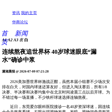
资讯
我的主页
华商论坛
首
新闻
A1
A2
A3
夜
白
页
连续熬夜追世界杯 40岁球迷眼底“漏
水”确诊中浆
潇湘晨报 @ 2026-07-09 07:21:28
2026美加墨世界杯激战正酣，虽然本届小组赛不少场次安
排在白天，对国内球迷还算友好，但进入淘汰赛后，所有1/8
决赛、半决赛和决赛均集中在北京时间凌晨三点以后开球。为
不错过每一场直播，不少铁杆球迷选择连轴熬夜。
近日，东莞爱尔眼科医院接诊一名40岁资深球迷，因连续
十余天熬夜看球，右眼出现视物发黄、发暗、视物扭曲变形等