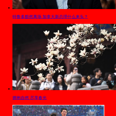
特鲁多黯然离场 加拿大新总理什么来头？
拥抱自然 尽享春光