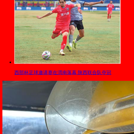
西部杯足球邀请赛在渭南落幕 陕西联合队夺冠