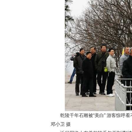
乾陵千年石雕被“美白” 游客惊呼看不懂
邓小卫 摄