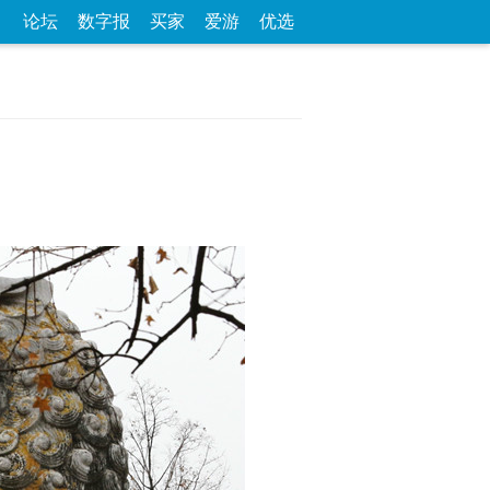
论坛
数字报
买家
爱游
优选