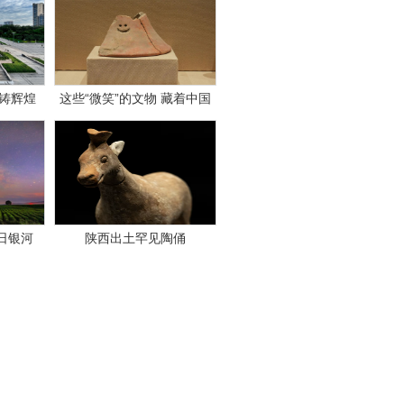
再铸辉煌
这些“微笑”的文物 藏着中国
人的精神底色
日银河
陕西出土罕见陶俑