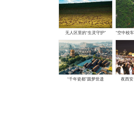
无人区里的“生灵守护”
“空中校车
举
“千年瓷都”圆梦世遗
夜西安