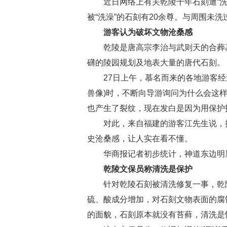
近日网络上有关乾陵千年石刻遭“洗澡
被“洗澡”的石刻有20余尊。与周围未
游客认为破坏文物沧桑感
乾陵是唐高宗李治与武则天的合葬墓，
礴的陵园规划及地表大量的唐代石刻。
27日上午，慕名而来的各地游客经过
兽像)时，不断向导游询问为什么会这
也产生了裂纹，现在发白是因为用保护
对此，来自福建的游客江先生说，把千
史沧桑感，让人实在看不懂。
华商报记者初步统计，神道东边明显发
乾陵文保员称清洗是保护
针对乾陵石刻被清洗修复一事，乾陵
硫、酸成分增加，对石刻文物表面的腐
的面貌，石刻原本就没有苔藓，清洗是