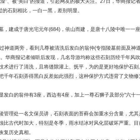
”、被“美白”的报道，引起网友的极大关注。27日，华商报记
洗过的石刻相比，一白一黑，差别明显。
建成于唐光宅元年(684)，依山而建，是唐十八陵中唯一一
神道两旁，看到几尊被清洗后发白的翁仲(专指陵墓前面及神
样。华商报记者倾听后发现，几名导游均称这些石刻历经千年风
技术进行了清洗，且将缝隙灌上、抚平，为的是更好地保护石刻
年石刻弄得黑白反差如此强烈，这种保护方式违背了文物修复
白的翁仲有3座，西边有4座，加上一尊石狮子及部分“六十一番臣
管理处一名文保员讲，石刻表面的苔藓会加重水分含量，尤其
蚀比古代时加大，特别是冬季，雨水结冰对风化层破坏严重。目
恢复历史真相。