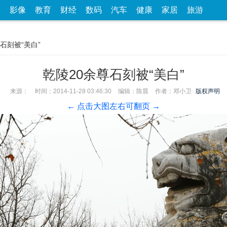
家
影像
教育
财经
数码
汽车
健康
家居
旅游
尊石刻被“美白”
乾陵20余尊石刻被“美白”
来源：
时间：2014-11-28 03:46:30
编辑：陈晨
作者：邓小卫
版权声明
← 点击大图左右可翻页 →