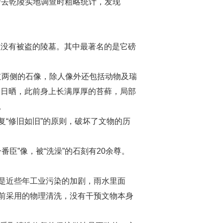
者去乾陵实地调查时粗略统计，发现
座没有被盗的陵墓。其中最著名的是它磅
道两侧的石像，除人像外还包括动物及瑞
吹日晒，此前身上长满厚厚的苔藓，局部
。
“修旧如旧”的原则，破坏了文物的历
”像，被“洗澡”的石刻有20余尊。
是近些年工业污染的加剧，雨水里面
前采用的物理清洗，没有干预文物本身