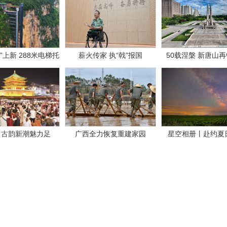
”上新 288米电梯托
薪火传家 执“戟”报国
50载涅槃 新唐山
云端求学路
 古韵新潮魅力足
广西全力恢复重建家园
星空相册丨赴约夏