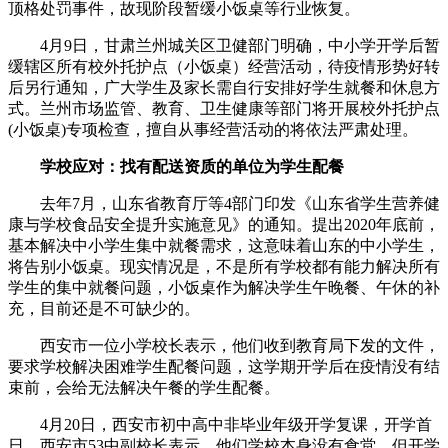
顶格处罚事件，故现阶段暂缓小饭桌等行业恢复。
4月9日，甘肃兰州城关区卫健部门明确，中小学开学后暂
缓辖区所有校外托护点（小饭桌）经营活动，待疫情形势好转
后另行通知，广大学生及家长需自行安排好学生就餐和休息方
式。兰州市场监管、教育、卫生健康等部门将开展校外托护点
(小饭桌)专项检查，擅自从事经营活动的将依法严肃处理。
学校应对：找有配送资质的单位为学生配餐
去年7月，山东省教育厅等4部门印发《山东省学生营养健
康与学校食品安全提升实施意见》的通知。提出2020年底前，
基本解决中小学生集中就餐需求，这意味着山东的中小学生，
将告别小饭桌。现实情况是，不是所有学校都有能力解决所有
学生的集中就餐问题，小饭桌作为解决学生午晚餐、午休的补
充，目前还是不可缺少的。
西安市一位小学校长表示，他们收到教育局下发的文件，
要求学校解决困难学生配餐问题，这学期开学后在疫情没有结
束前，会给无法解决午餐的学生配餐。
4月20日，西安市初中高中非毕业年级开学复课，开学首
日，西安市53中副校长表示，他们学校本身没有食堂，但开学