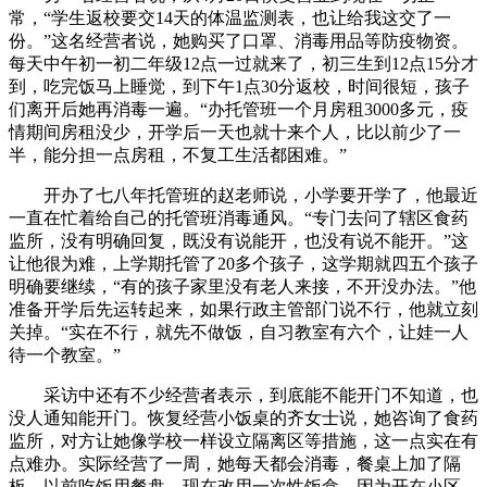
常，“学生返校要交14天的体温监测表，也让给我这交了一
份。”这名经营者说，她购买了口罩、消毒用品等防疫物资。
每天中午初一初二年级12点一过就来了，初三生到12点15分才
到，吃完饭马上睡觉，到下午1点30分返校，时间很短，孩子
们离开后她再消毒一遍。“办托管班一个月房租3000多元，疫
情期间房租没少，开学后一天也就十来个人，比以前少了一
半，能分担一点房租，不复工生活都困难。”
开办了七八年托管班的赵老师说，小学要开学了，他最近
一直在忙着给自己的托管班消毒通风。“专门去问了辖区食药
监所，没有明确回复，既没有说能开，也没有说不能开。”这
让他很为难，上学期托管了20多个孩子，这学期就四五个孩子
明确要继续，“有的孩子家里没有老人来接，不开没办法。”他
准备开学后先运转起来，如果行政主管部门说不行，他就立刻
关掉。“实在不行，就先不做饭，自习教室有六个，让娃一人
待一个教室。”
采访中还有不少经营者表示，到底能不能开门不知道，也
没人通知能开门。恢复经营小饭桌的齐女士说，她咨询了食药
监所，对方让她像学校一样设立隔离区等措施，这一点实在有
点难办。实际经营了一周，她每天都会消毒，餐桌上加了隔
板，以前吃饭用餐盘，现在改用一次性饭盒。因为开在小区