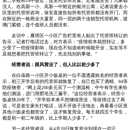
第二学校和14中较近，这里托管班云集。记者随意去了几家都
没人。在高新一小、高新一中附近的银河公寓，记者说要去小
区里的托管班咨询，保安直接告知所有托管班都没有开门。而
在附近的一栋商业大厦里，同一层的两个连锁型托管机构，玻
璃门紧锁，连个值班人员都没有。
走访中，雁塔区一小区广告栏里有人贴出了托管班转让的
告示，记者打电话过去，对方表示：“疫情前本就想转让，多
少受了一些疫情影响，现在也不知道啥时候能开业，实在等不
及就想着把托管班转让了，先去找别的事做。”
经营者说：跟风营业了，但人比以前少多了
在白庙路一小区开小饭桌的一位不愿透露姓名的经营者表
示，初三开学后有的托管班就恢复了，自己也买了酒精、84等
防疫物资，“网上花200多元买了一个测温枪，中午有学生来给
他们测温，进门用肥皂洗三遍手。”这位经营者表示，经营小
饭桌快20年了。“开学前本来不想继续营业，等疫情过去了再
说，可是老生家长打电话，说不开孩子没地去，再看看小区里
其他小饭桌也都营业了，这才恢复营业。每天就四五个学生，
都是初一初二年级的，比上学期人少多了。”
另一名经营者说，从4月20日恢复营业到现在一切正