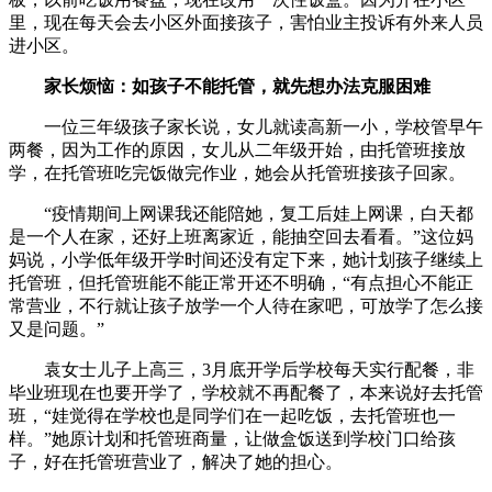
里，现在每天会去小区外面接孩子，害怕业主投诉有外来人员
进小区。
家长烦恼：如孩子不能托管，就先想办法克服困难
一位三年级孩子家长说，女儿就读高新一小，学校管早午
两餐，因为工作的原因，女儿从二年级开始，由托管班接放
学，在托管班吃完饭做完作业，她会从托管班接孩子回家。
“疫情期间上网课我还能陪她，复工后娃上网课，白天都
是一个人在家，还好上班离家近，能抽空回去看看。”这位妈
妈说，小学低年级开学时间还没有定下来，她计划孩子继续上
托管班，但托管班能不能正常开还不明确，“有点担心不能正
常营业，不行就让孩子放学一个人待在家吧，可放学了怎么接
又是问题。”
袁女士儿子上高三，3月底开学后学校每天实行配餐，非
毕业班现在也要开学了，学校就不再配餐了，本来说好去托管
班，“娃觉得在学校也是同学们在一起吃饭，去托管班也一
样。”她原计划和托管班商量，让做盒饭送到学校门口给孩
子，好在托管班营业了，解决了她的担心。