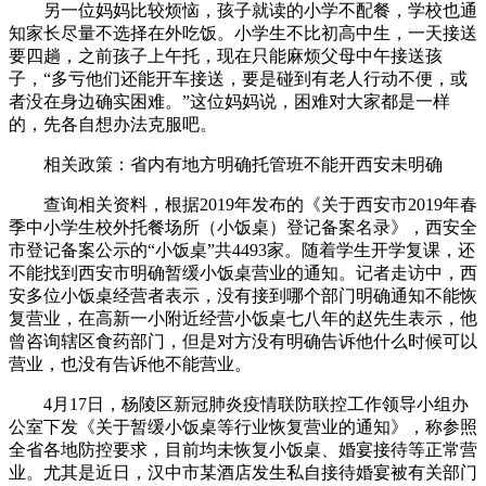
另一位妈妈比较烦恼，孩子就读的小学不配餐，学校也通
知家长尽量不选择在外吃饭。小学生不比初高中生，一天接送
要四趟，之前孩子上午托，现在只能麻烦父母中午接送孩
子，“多亏他们还能开车接送，要是碰到有老人行动不便，或
者没在身边确实困难。”这位妈妈说，困难对大家都是一样
的，先各自想办法克服吧。
相关政策：省内有地方明确托管班不能开西安未明确
查询相关资料，根据2019年发布的《关于西安市2019年春
季中小学生校外托餐场所（小饭桌）登记备案名录》，西安全
市登记备案公示的“小饭桌”共4493家。随着学生开学复课，还
不能找到西安市明确暂缓小饭桌营业的通知。记者走访中，西
安多位小饭桌经营者表示，没有接到哪个部门明确通知不能恢
复营业，在高新一小附近经营小饭桌七八年的赵先生表示，他
曾咨询辖区食药部门，但是对方没有明确告诉他什么时候可以
营业，也没有告诉他不能营业。
4月17日，杨陵区新冠肺炎疫情联防联控工作领导小组办
公室下发《关于暂缓小饭桌等行业恢复营业的通知》，称参照
全省各地防控要求，目前均未恢复小饭桌、婚宴接待等正常营
业。尤其是近日，汉中市某酒店发生私自接待婚宴被有关部门