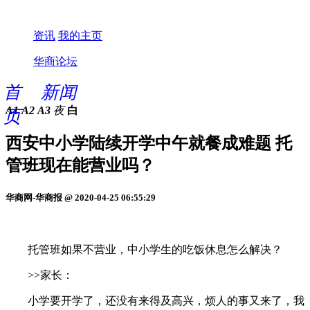
资讯
我的主页
华商论坛
首
新闻
A1
A2
A3
夜
白
页
西安中小学陆续开学中午就餐成难题 托
管班现在能营业吗？
华商网-华商报 @ 2020-04-25 06:55:29
托管班如果不营业，中小学生的吃饭休息怎么解决？
>>家长：
小学要开学了，还没有来得及高兴，烦人的事又来了，我