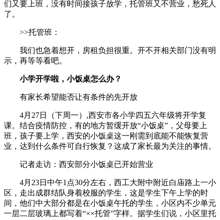
们又要上班，没有时间接孩子放学，托管班又不营业，愁死人
了。
>>托管班：
我们也急着想开，房租负担很重。开不开相关部门没有明
示，再等等看吧。
小学开学啦，小饭桌怎么办？
有家长希望能否让有条件的先开放
4月27日（下周一）,西安市各小学四五六年级将开学复
课。结合疫情防控，有的地方暂缓开放“小饭桌”，父母要上
班，孩子要上学，西安的小饭桌这一刚需到底能不能恢复营
业，达到什么条件可自行恢复？这成了家长最为关注的事情。
记者走访：西安部分小饭桌已开始营业
4月23日中午1点30分左右，西工大附中附近白庙路上一小
区，走出成群结队身着校服的学生，这是学生下午上学的时
间，他们中大部分都是在小饭桌午托的学生，小区内不少单元
一层二层玻璃上都写着“××托管”字样。据学生们说，小区里托