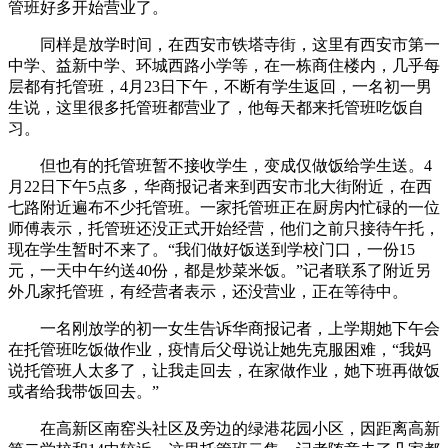
管班好多开始营业了。
同样是放学时间，在西安市铁塔寺街，这里有西安市第一
中学、益新中学、环城西路小学等，在一栋商住楼内，几乎每
层都有托管班，4月23日下午，不断有学生返回，一名初一男
生说，这里很多托管班都营业了，他每天都来托管班吃饭自
习。
但也有的托管班暂不接收学生，变成仅做饭给学生送。4
月22日下午5点多，华商报记者来到西安市北大街附近，在西
七路附近遍布不少托管班。一家托管班正在厨房内忙碌的一位
师傅表示，托管班还没正式开始经营，他们之前只接待午托，
现在学生暂时不来了。“我们做好饭送到学校门口，一份15
元，一天中午约送40份，都是炒菜米饭。”记者联系了附近另
外几家托管班，有经营者表示，还没营业，正在等待中。
一名刚放学的初一女生告诉华商报记者，上学期她下午会
在托管班吃饭做作业，疫情后父母说让她先克服困难，“我妈
说托管班人太多了，让我走回去，在家做作业，她下班再做饭
或者给我带饭回去。”
在高新区南窑头社区及旁边的绿港花园小区，因距离高新