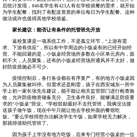
后统计发现，846名学生有423人有在学校就餐的需求，就开始
为学生配餐，找到了有配送资质的单位每日为学生配餐。这种
做法或许也值得其他学校借鉴。
家长建议：能否让有条件的托管班先开放
返校复课是一项系统工作，不是孤立环节，“上游有需
求、下游有供应”，所以有中学周边的小饭桌有的已经开始经
营。不能回避的是，小饭桌经营场所多数在小区单元房内，面
积不大，人员聚集，还有的小饭桌经营场所通风并不太好，做
好防疫措施必不可少。
疫情控制后，各行各业都在有序复产，有的地方小饭桌因
为人员聚集被叫停。但需求还是刚需，孩子在西安城东一所中
学上初一家长张先生建议，能不能让相关监管部门进行检查验
收，允许防疫物资储备充分、卫生条件良好、能够满足防疫要
求的“小饭桌”营业。“学校鼓励最好不去托管班，我俩没法接
送孩子做午饭，现在中午只能让他去学校外面的餐馆吃
饭。”要么学校得想办法解决学生午饭，如果学校无力解决，
那就得借助托管班了。
因为孩子上学没有地方吃饭，后来专门经营小饭桌的一位