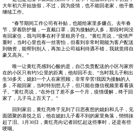
大年初六开始放假，不过，因为疫情，也不能回老家，他干脆
继续工作。
“春节期间工作公司有补贴，也能给家里多赚点。去年春
节，穿着防护服，一直戴口罩，因为接触的人多，那段时间没
有回家住，我与同事在村子里租房子住。”黄红亮说，“疫情严
重时，当时心里也有一丝害怕，但看到非常时期能为客户配送
到物资，能帮到别人，再加上公司福利待遇不错，我就觉得自
豪又高兴。”
唯一让黄红亮感到心酸的是，自己负责配送的小区与家所
在的小区只有约5公里的距离，他却回不去。“当时我儿子刚出
生50多天，媳妇一个人在家照顾，非常辛苦!我因为接触的人
多，不能回家，当时特别想儿子，但只能在微信视频里看看孩
子。”黄红亮说，“在外住了差不多一个月，疫情缓解，终于回
家了，儿子马上百天了。”
回到家后，黄红亮终于见到了日思夜想的媳妇和儿子，见
面团聚的喜悦之后，他在媳妇儿子看不到的家里角落，悄悄抹
起了泪。1月30日，黄红亮向记者回忆起这些事时，还是有些
哽咽。