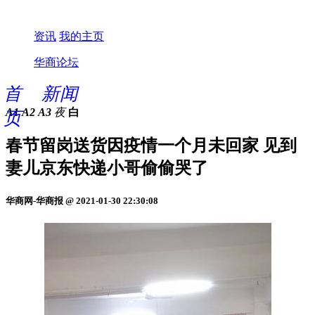
资讯
我的主页
华商论坛
首
新闻
A1
A2
A3
夜
白
页
春节留岗送货因疫情一个月未回家 见到
妻儿京东快递小哥偷偷哭了
华商网-华商报 @ 2021-01-30 22:30:08