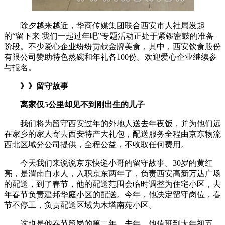
除夕越来越近，华商传媒集团联合西安市人社局发起
的“留下来 我们一起过年吧”专题活动正处于紧锣密鼓的准备
阶段。不少爱心企业纷纷贡献金牌美食，其中，西安饮食股份
有限公司赞助特色蒸碗和年礼各100份。欢迎爱心企业继续参
与报名。
》》留守故事
离家仅5公里却见不到刚出生的儿子
我们将为留守西安过年的外地人送去年夜饭，并为他们远
在家乡的家人寄去西安特产大礼包，配送服务全程由京东物流
西北区域分公司提供，全程公益，不收取任何费用。
今天我们来说说京东快递小哥的留守故事。30岁的黄红
亮，是渭南白水人，入职京东两年了，负责西安高新万达广场
的配送，到了春节，他的配送范围会临时调整为住宅小区，去
年春节负责建邦华庭小区的配送。今年，他决定留守岗位，春
节不停工，负责配送区域为木塔南苑小区。
这也是他春节留岗的第二年，去年，他值班到大年初五，