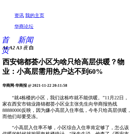
资讯
我的主页
华商论坛
首
新闻
A1
A2
A3
夜
白
页
西安锦都荟小区为啥只给高层供暖？物
业：小高层需用热户达不到60%
华商网-华商报 @ 2021-11-22 20:11:58
“就4栋楼的小区，我们这栋咋就不能供暖。”11月22日，
家在西安市锦业路锦都荟小区业主张先生向华商报热线
88880000反映，因为嫌小高层入住率低，今冬只给高层供暖，
而他们却要受冻。
“小高层入住率不够，小区综合入住率肯定够了，怎么该
供暖的时候就按照每栋楼统计。”张先生说，他查了《西安市