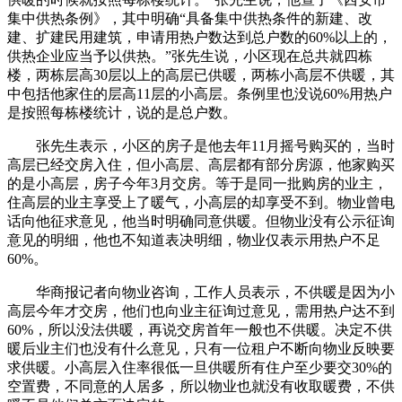
集中供热条例》，其中明确“具备集中供热条件的新建、改
建、扩建民用建筑，申请用热户数达到总户数的60%以上的，
供热企业应当予以供热。”张先生说，小区现在总共就四栋
楼，两栋层高30层以上的高层已供暖，两栋小高层不供暖，其
中包括他家住的层高11层的小高层。条例里也没说60%用热户
是按照每栋楼统计，说的是总户数。
张先生表示，小区的房子是他去年11月摇号购买的，当时
高层已经交房入住，但小高层、高层都有部分房源，他家购买
的是小高层，房子今年3月交房。等于是同一批购房的业主，
住高层的业主享受上了暖气，小高层的却享受不到。物业曾电
话向他征求意见，他当时明确同意供暖。但物业没有公示征询
意见的明细，他也不知道表决明细，物业仅表示用热户不足
60%。
华商报记者向物业咨询，工作人员表示，不供暖是因为小
高层今年才交房，他们也向业主征询过意见，需用热户达不到
60%，所以没法供暖，再说交房首年一般也不供暖。决定不供
暖后业主们也没有什么意见，只有一位租户不断向物业反映要
求供暖。小高层入住率很低一旦供暖所有住户至少要交30%的
空置费，不同意的人居多，所以物业也就没有收取暖费，不供