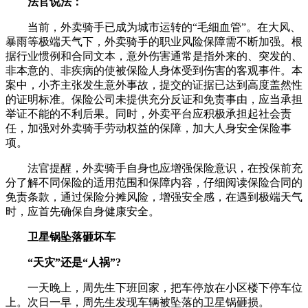
法官说法：
当前，外卖骑手已成为城市运转的“毛细血管”。在大风、
暴雨等极端天气下，外卖骑手的职业风险保障需不断加强。根
据行业惯例和合同文本，意外伤害通常是指外来的、突发的、
非本意的、非疾病的使被保险人身体受到伤害的客观事件。本
案中，小齐主张发生意外事故，提交的证据已达到高度盖然性
的证明标准。保险公司未提供充分反证和免责事由，应当承担
举证不能的不利后果。同时，外卖平台应积极承担起社会责
任，加强对外卖骑手劳动权益的保障，加大人身安全保险事
项。
法官提醒，外卖骑手自身也应增强保险意识，在投保前充
分了解不同保险的适用范围和保障内容，仔细阅读保险合同的
免责条款，通过保险分摊风险，增强安全感，在遇到极端天气
时，应首先确保自身健康安全。
卫星锅坠落砸坏车
“天灾”还是“人祸”?
一天晚上，周先生下班回家，把车停放在小区楼下停车位
上。次日一早，周先生发现车辆被坠落的卫星锅砸损。