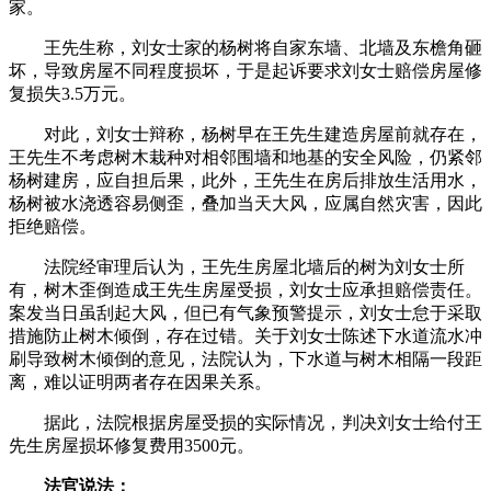
家。
王先生称，刘女士家的杨树将自家东墙、北墙及东檐角砸
坏，导致房屋不同程度损坏，于是起诉要求刘女士赔偿房屋修
复损失3.5万元。
对此，刘女士辩称，杨树早在王先生建造房屋前就存在，
王先生不考虑树木栽种对相邻围墙和地基的安全风险，仍紧邻
杨树建房，应自担后果，此外，王先生在房后排放生活用水，
杨树被水浇透容易侧歪，叠加当天大风，应属自然灾害，因此
拒绝赔偿。
法院经审理后认为，王先生房屋北墙后的树为刘女士所
有，树木歪倒造成王先生房屋受损，刘女士应承担赔偿责任。
案发当日虽刮起大风，但已有气象预警提示，刘女士怠于采取
措施防止树木倾倒，存在过错。关于刘女士陈述下水道流水冲
刷导致树木倾倒的意见，法院认为，下水道与树木相隔一段距
离，难以证明两者存在因果关系。
据此，法院根据房屋受损的实际情况，判决刘女士给付王
先生房屋损坏修复费用3500元。
法官说法：