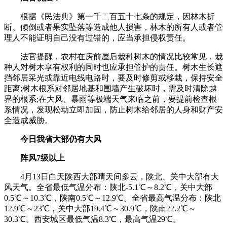
根据《民法典》第一千二百五十七条的规定，因林木折
断、倾倒或者果实坠落等造成他人损害，林木的所有人或者管
理人不能证明自己没有过错的，应当承担侵权责任。
法官提醒，农村在房前屋后栽种树木的情况比较常见，栽
种人对树木享有权利的同时也应承担管护的责任。树木生长遮
挡邻居采光或靠近电线电路时，要及时修剪或移栽，保持安全
距离;树木根系对邻居地基和围墙产生破坏时，需及时清除越
界的根系;在大风、暴雨等极端天气来临之前，要提前检查根
系情况，发现松动立即加固，防止树木给邻居的人身和财产安
全造成威胁。
今日我省大部仍有大风
阵风7级以上
4月13日白天陕西大部晴天间多云，陕北、关中大部有大
风天气。全省最低气温分布：陕北-5.1℃～8.2℃，关中大部
0.5℃～10.3℃，陕南0.5℃～12.9℃。全省最高气温分布：陕北
12.9℃～23℃，关中大部19.4℃～30.9℃，陕南22.2℃～
30.3℃。西安城区最低气温8.3℃，最高气温29℃。