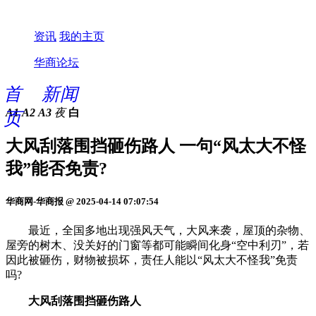
资讯
我的主页
华商论坛
首
新闻
A1
A2
A3
夜
白
页
大风刮落围挡砸伤路人 一句“风太大不怪
我”能否免责?
华商网-华商报 @ 2025-04-14 07:07:54
最近，全国多地出现强风天气，大风来袭，屋顶的杂物、
屋旁的树木、没关好的门窗等都可能瞬间化身“空中利刃”，若
因此被砸伤，财物被损坏，责任人能以“风太大不怪我”免责
吗?
大风刮落围挡砸伤路人