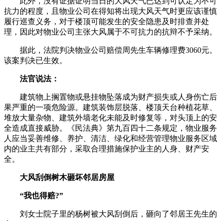
此外，没有证据证明当日的大风天气已达到可认定为不可
抗力的程度，且物业公司在得知将出现大风天气时更应该谨慎
履行巡查义务，对于楼顶可能发生的安全隐患及时排查并处
理，因此对物业公司主张大风属于不可抗力的抗辩不予采纳。
据此，法院判决物业公司赔偿周先生车辆修理费3060元。
该案判决已生效。
法官说法：
建筑物上搁置物或悬挂物坠落成为财产损失或人身伤亡后
果严重的一项危险源。建筑装饰层脱落、楼顶天台种植花草、
堆放大量杂物、建筑外墙老化未能及时修复等，对头顶上的安
全造成直接威胁。《民法典》第九百四十二条规定，物业服务
人应当妥善维修、养护、清洁、绿化和经营管理物业服务区域
内的业主共有部分，采取合理措施保护业主的人身、财产安
全。
大风刮倒树木砸坏邻居房屋
“我也得赔?”
刘女士院子里的杨树被大风刮倒后，砸向了邻居王先生的