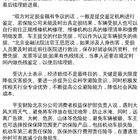
着后续理赔进展。
“双方对定损金额有争议的话，一般是提交鉴定机构进行
鉴定。若保险公司未能及时出具定损结果，车辆受损人也可以
自行前往正规维修机构修理。维修机构出具的修理清单和缴费
明细发票、车主提交的付款凭据，可以作为认定车辆损失的依
据。”北京金融法院法官王思思说，如果涉及人身伤害，受损
人员要及时就近前往医院进行救治，保存好就诊病历资料、付
费凭据、发票等证据;如果有伤残情况，当事人还要在规定时
间内做伤残鉴定，以便后续理赔。
受访人士表示，经济赔偿不是最终目的，关键是最大限度
降低灾害损失。要进一步提升公众科学避险意识，同时积极发
挥相关行业专业优势，不断提高公众避险能力，降低社会风险
成本。
平安财险北京分公司消费者权益保护部负责人说，遇到大
风大雨天气，避免将车停放在低洼地带，防止水淹。同时，远
离广告牌、大树、危房、山体等危险处，避免车辆被砸。车主
也可选择投保保障范围更广的保险产品，包括机动车损失险、
机动车第三者责任保险、医保外医疗费用责任险等，在遭遇意
外时可有效减少自身损失。