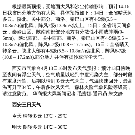
根据最新预报，受地面大风和沙尘传输影响，预计14-16
日我省部分地方仍有大风。具体预报如下：14日：全省晴天间
多云。陕北、关中部分、商洛、秦巴山区有4-5级(5.5～
10.8m/s)偏北风，阵风7级(13.9m/s)以上。15日：全省晴天间多
云，秦岭山区、陕南南部部分地方有分散性小雨或阵雨(0-
5mm)。陕北西部、关中西部、商洛、秦巴山区有4-5级(5.5～
10.8m/s)偏北风，阵风6-7级(10.8～17.1m/s)。16日：全省晴天
转多云。陕北大部有4-5级(5.5～10.8m/s)偏北风，阵风6-7级
(10.8～17.2m/s),部分地方并伴有扬沙或浮尘天气。
西安市气象台4月13日16时发布天气预报：预计13日傍晚
至夜间有浮尘天气，空气质量以轻到中度污染为主，部分时段
有重度污染。后期以晴到多云天气为主，气温快速回升，最高
温可升至34℃，午后多吹风天气，森林火险气象风险等级高，
请注意防范。 华商报大风新闻记者 毛蜜娜 通讯员 朱文静
西安三日天气
今天 晴转多云 13℃～29℃
明天 阴转多云 14℃～30℃