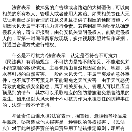
法官表示，被掉落的广告牌或者路边的大树砸伤，可以向
相关的所有权人、管理人或者使用人索赔。如果相关责任人无
法证明自己尽到合理的注意义务且提供了相应的预防措施，不
能因大风天属于不可抗力进行免责。若遇到高空抛坠无法确定
侵权人的，请立即报警，由公安机关查明侵权人。能确定侵权
人的，应第一时间保留事故现场，多拍视频和照片留作证据，
并通过合理方式进行维权。
什么是不可抗力?法官表示，认定是否符合不可抗力，
《民法典》有明确规定，不可抗力是指不能预见、不能避免并
不能克服的客观情况。主要包括由自然原因如台风、地震、洪
水等引起的自然灾害。一般的大风天气，不属于突发的意外事
件，也不属于不可预见且不能避免之天气灾害，由于天气恶劣
导致的危险或安全隐患，属于相关所有人、管理人可以且应当
预见到的情节，其亦可以采取相应的预防措施避免损害结果的
发生。如果仅以大风天属于不可抗力作为承担责任的抗辩事由
的，法院一般不予支持。
举证责任由谁承担?法官表示，搁置物、悬挂物等物品发
生脱落、坠落造成他人损害是一种特殊的侵权损害，《民法
典》对于此种损害责任的归责采用了过错推定原则，即所有