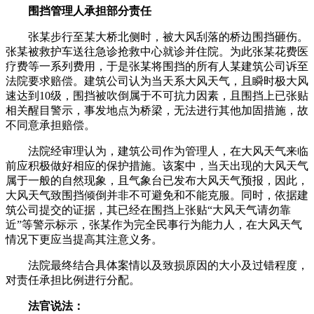
围挡管理人承担部分责任
张某步行至某大桥北侧时，被大风刮落的桥边围挡砸伤。
张某被救护车送往急诊抢救中心就诊并住院。为此张某花费医
疗费等一系列费用，于是张某将围挡的所有人某建筑公司诉至
法院要求赔偿。建筑公司认为当天系大风天气，且瞬时极大风
速达到10级，围挡被吹倒属于不可抗力因素，且围挡上已张贴
相关醒目警示，事发地点为桥梁，无法进行其他加固措施，故
不同意承担赔偿。
法院经审理认为，建筑公司作为管理人，在大风天气来临
前应积极做好相应的保护措施。该案中，当天出现的大风天气
属于一般的自然现象，且气象台已发布大风天气预报，因此，
大风天气致围挡倾倒并非不可避免和不能克服。同时，依据建
筑公司提交的证据，其已经在围挡上张贴“大风天气请勿靠
近”等警示标示，张某作为完全民事行为能力人，在大风天气
情况下更应当提高其注意义务。
法院最终结合具体案情以及致损原因的大小及过错程度，
对责任承担比例进行分配。
法官说法：