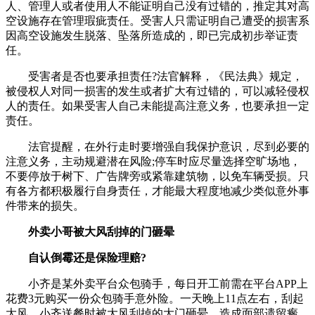
人、管理人或者使用人不能证明自己没有过错的，推定其对高
空设施存在管理瑕疵责任。受害人只需证明自己遭受的损害系
因高空设施发生脱落、坠落所造成的，即已完成初步举证责
任。
受害者是否也要承担责任?法官解释，《民法典》规定，
被侵权人对同一损害的发生或者扩大有过错的，可以减轻侵权
人的责任。如果受害人自己未能提高注意义务，也要承担一定
责任。
法官提醒，在外行走时要增强自我保护意识，尽到必要的
注意义务，主动规避潜在风险;停车时应尽量选择空旷场地，
不要停放于树下、广告牌旁或紧靠建筑物，以免车辆受损。只
有各方都积极履行自身责任，才能最大程度地减少类似意外事
件带来的损失。
外卖小哥被大风刮掉的门砸晕
自认倒霉还是保险理赔?
小齐是某外卖平台众包骑手，每日开工前需在平台APP上
花费3元购买一份众包骑手意外险。一天晚上11点左右，刮起
大风，小齐送餐时被大风刮掉的大门砸晕，造成面部遗留瘢