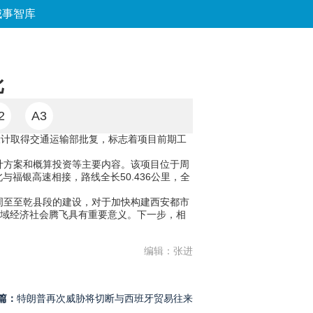
城事智库
论坛
数字报
房产
爱游
优选
批
2
A3
设计取得交通运输部批复，标志着项目前期工
计方案和概算投资等主要内容。该项目位于周
福银高速相接，路线全长50.436公里，全
。周至至乾县段的建设，对于加快构建西安都市
区域经济社会腾飞具有重要意义。下一步，相
编辑：张进
篇：
特朗普再次威胁将切断与西班牙贸易往来