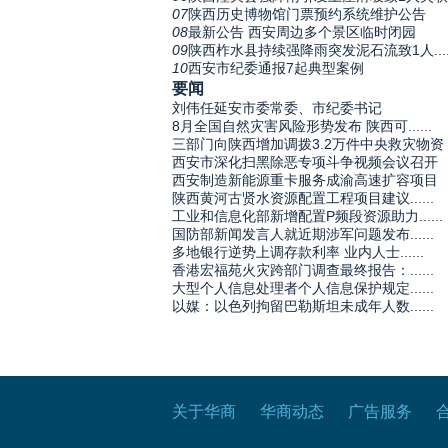
07
陕西历史博物馆门票预约系统维护公告
08
最新公告 西安周边多个景区临时闭园
09
陕西柞水县持续强降雨突发泥石流致1人.....
10
西安市纪委通报7起典型案例
要闻
刘伟任延安市委常委、市纪委书记
8月全国自然灾害风险形势发布 陕西可......
三部门向陕西增加调拨3.2万件中央救灾物资
西安市深化扫黑除恶专项斗争视频会议召开
西安制造新能源重卡服务成渝高速扩容项目
陕西黄河古贤水资源配置工程项目建议......
工业和信息化部新增配置P频段资源助力......
国防部新闻发言人就近期涉军问题发布......
多地银行逆势上调存款利率 业内人士......
香港宏福苑火灾跨部门调查最终报告：......
大型个人信息处理者个人信息保护规定......
以媒：以色列拘留巴勒斯坦未成年人数......
关于华商
华商动态
广告服务