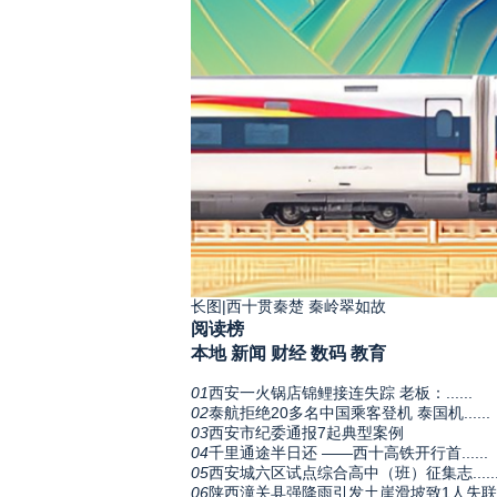
长图|西十贯秦楚 秦岭翠如故
阅读榜
本地
新闻
财经
数码
教育
01
西安一火锅店锦鲤接连失踪 老板：......
02
泰航拒绝20多名中国乘客登机 泰国机......
03
西安市纪委通报7起典型案例
04
千里通途半日还 ——西十高铁开行首......
05
西安城六区试点综合高中（班）征集志.....
06
陕西潼关县强降雨引发土崖滑坡致1人失联