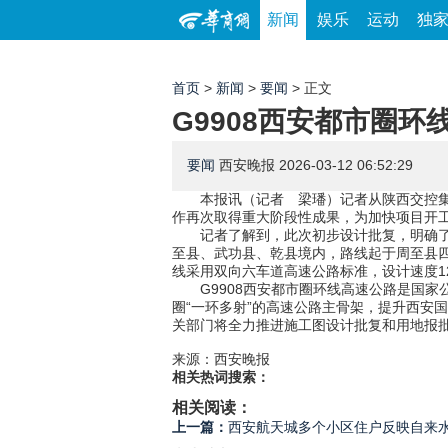
新闻
娱乐
运动
独
首页
>
新闻
>
要闻
> 正文
G9908西安都市圈
要闻
西安晚报
2026-03-12 06:52:29
本报讯（记者 梁璠）记者从陕西交控集
作再次取得重大阶段性成果，为加快项目开
记者了解到，此次初步设计批复，明确了
至县、武功县、乾县境内，路线起于周至县四
线采用双向六车道高速公路标准，设计速度120
G9908西安都市圈环线高速公路是国
圈“一环多射”的高速公路主骨架，提升西安
关部门将全力推进施工图设计批复和用地报
来源：西安晚报
相关热词搜索：
相关阅读：
上一篇：
西安航天城多个小区住户反映自来水