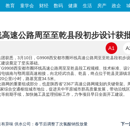
家
教育
童学会
财经
数码
健康
生活
房产
政企
环线高速公路周至至乾县段初步设计获
A1
A
团获悉，3月10日，G9908西安都市圈环线高速公路周至至乾县段初步
工建设奠定了坚实基础。
G9908西安都市圈环线高速公路周至至乾县段工程规模、技术标准、设
屯镇南与鄠周眉高速相接，向北经武功县、乾县，终点位于乾县灵源镇北与
公里/小时，路基宽度34.5米。
家公路网的重要组成部分，也是陕西省“2367”高速公路网规划的关键骨架
国家综合交通枢纽城市地位，促进关中平原城市群高质量发展，带动沿线
批等前期手续，加快施工及监理招标工作，力争项目早日全面开工建设。
有异味 供水公司：春节后调整了次氯酸钠投放量
下一