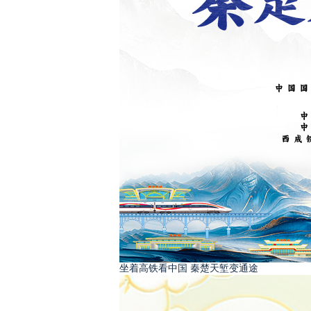
坐着高铁看中国 秦楚天堑变通途