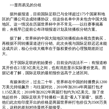
>>显而易见的分歧
据外媒报道，目前国际足联已与全球超过175个国家和地
区的广播公司达成转播协议，但这份名单中并未包含中国大陆
地区。这一情况在历届世界杯中并不常见——以往赛事揭幕
前，央视早已提前公布详细报道计划及转播权分销方案。
据了解，世界杯的中国大陆地区转播权由央视负责购买，
再根据不同转播渠道进行分销。此次央视与国际足联迟迟未能
达成共识，核心分歧大概率在于版权要价的心理预期差距过
大。
关于国际足联的初始要价，目前业内说法不一：有报道称
其开价在2.5至3亿美元之间，也有消息显示实际要价更高。而
据记者了解，国际足联的最初报价远高于上述区间。
有媒体统计，过去二十年，世界杯在中国的转播费从1200
万美元持续飙升：与往届对比，2010年加2014年两届打包才
1.15亿美元；2018年加2022年两届打包约为3亿美元。除了坐
地起价外，国际足联关于转播权一直是“看人下菜碟”。据悉，
他们此次给印度开出的价格是两届世界杯打包价仅为3500万美
元，这样的差别对待显然不能接受。