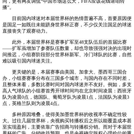
同，更有网友调侃“中国市场这么大，FIFA应该花钱请咱转
播”。
目前国内球迷对本届世界杯的热情普遍不高，首要原因便
是国足一如既往未能跻身世界杯正赛，不少仅关注国足的球迷
直接丧失了观赛动力。
此外，本届世界杯是赛事扩军至48支队伍后的首届比赛
——扩军虽增加了参赛队伍数量，却也导致强强对决的出现时
间推迟，小组赛阶段部分世界杯新军、冷门球队的比赛，自然
难以吸引国内球迷关注。
更关键的是，本届赛事由美国、加拿大、墨西哥三国合
办，小组赛赛事分布在三国多个城市，与国内存在不同时差，
且整体来看，多数比赛时间对国内球迷并不友好。例如，多支
高人气球队的小组赛首秀开球时间均在北京时间凌晨：西班牙
队为凌晨0点，德国队、葡萄牙队为凌晨1点，法国队为凌晨3
点，英格兰队则为凌晨4点。
多种原因堆叠，使得美加墨世界杯的收视率不确定性较
大。过往几届世界杯，央视购买转播权后之所以能覆盖成本甚
至实现盈利，主要依靠广告招商与转播权分销。而对于本届世
界杯的广告、分销收益预期，也是央视确定版权心理价位的重