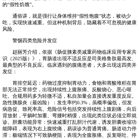
的“假性饥饿”。
通俗讲，就是强行让身体维持“假性饱腹”状态，被动少
吃，实现快速减重。但这种机制背后，隐藏着不可忽视的健康
风险。
警惕四类危险并发症
赵丽芳介绍，依据《肠促胰素类减重药物临床应用专家共
识（2025版）》，胃肠道出现不适反应是司美格鲁肽最高发、
最典型的不良反应。临床遇到的腹痛患者，大多出现这四类并
发症：
胃排空延迟：药物过度抑制胃动力，食物和胃酸堆积在胃
部无法正常排空，出现持续性上腹胀痛、反酸烧心、恶心呕
吐。合规用药多为轻微不适，私自加量会直接诱发重度反应。
急性胰腺炎（最凶险）：发生率约0.3%，虽概率偏低，但发
病急促、致死率高。危险信号包括突发持续性上腹剧痛，向后
背放射，平躺时加重、弯腰时稍缓，出现此类症状必须立即就
诊。胆囊功能异常：快速减重打乱胆汁代谢，诱发胆囊收缩功
能障碍，表现为右上腹绞痛，易误诊为普通胃痛。肠道动力停
滞：极端情况下可致肠梗阻，表现为全腹胀痛、反复呕吐、停