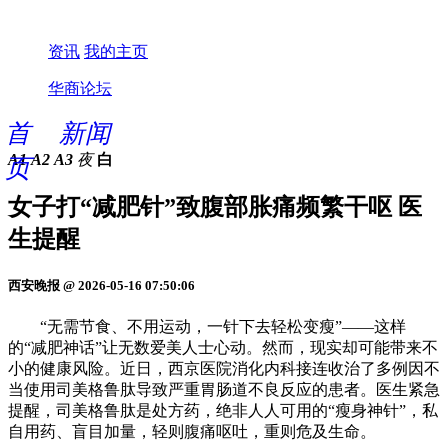
资讯
我的主页
华商论坛
首
新闻
A1
A2
A3
夜
白
页
女子打“减肥针”致腹部胀痛频繁干呕 医
生提醒
西安晚报 @ 2026-05-16 07:50:06
“无需节食、不用运动，一针下去轻松变瘦”——这样
的“减肥神话”让无数爱美人士心动。然而，现实却可能带来不
小的健康风险。近日，西京医院消化内科接连收治了多例因不
当使用司美格鲁肽导致严重胃肠道不良反应的患者。医生紧急
提醒，司美格鲁肽是处方药，绝非人人可用的“瘦身神针”，私
自用药、盲目加量，轻则腹痛呕吐，重则危及生命。