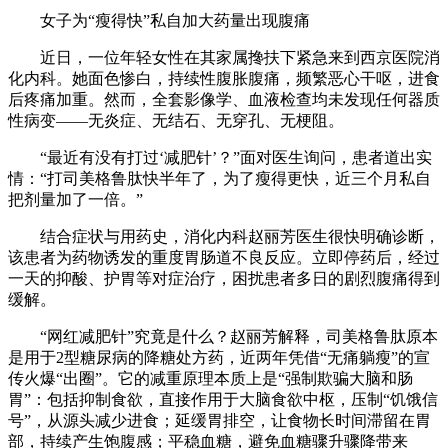
女子为“瘦得快”私自加大药量出现腹痛
近日，一位年轻女性在其家属搀扶下紧急来到西京医院消
化内科。她面色惨白，持续性腹胀腹痛，频繁恶心干呕，进食
后疼痛加重。然而，全套影像学、血液检查均未发现任何器质
性病变——无炎症、无结石、无穿孔、无梗阻。
“最近有没有打过‘减肥针’？”面对医生询问，患者道出实
情：“打司美格鲁肽快半年了，为了瘦得更快，近三个月私自
把剂量加了一倍。”
结合症状与用药史，消化内科赵丽芳医生很快明确诊断，
该患者为药物诱发的重度胃肠道不良反应。立即停药后，经过
一天的抑酸、护胃等对症治疗，困扰患者多日的剧烈腹痛得到
缓解。
“网红减肥针”究竟是什么？赵丽芳解释，司美格鲁肽原本
是用于2型糖尿病的降糖处方药，近两年凭借“无痛躺瘦”的宣
传火爆“出圈”。它的减重原理本质上是“强制欺骗大脑和肠
胃”：包括抑制食欲，直接作用于大脑食欲中枢，压制“饥饿信
号”，从源头减少进食；延缓胃排空，让食物长时间滞留在胃
部，持续产生饱腹感；平稳血糖，避免血糖骤升骤降带来