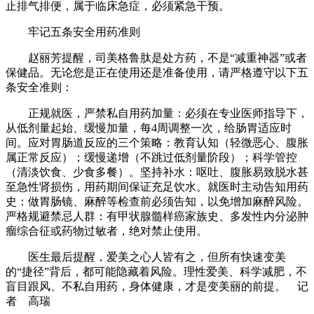
止排气排便，属于临床急症，必须紧急干预。
牢记五条安全用药准则
赵丽芳提醒，司美格鲁肽是处方药，不是“减重神器”或者
保健品。无论您是正在使用还是准备使用，请严格遵守以下五
条安全准则：
正规就医，严禁私自用药加量：必须在专业医师指导下，
从低剂量起始、缓慢加量，每4周调整一次，给肠胃适应时
间。应对胃肠道反应的三个策略：教育认知（轻微恶心、腹胀
属正常反应）；缓慢递增（不跳过低剂量阶段）；科学管控
（清淡饮食、少食多餐）。坚持补水：呕吐、腹胀易致脱水甚
至急性肾损伤，用药期间保证充足饮水。就医时主动告知用药
史：做胃肠镜、麻醉等检查前必须告知，以免增加麻醉风险。
严格规避禁忌人群：有甲状腺髓样癌家族史、多发性内分泌肿
瘤综合征或药物过敏者，绝对禁止使用。
医生最后提醒，爱美之心人皆有之，但所有快速变美
的“捷径”背后，都可能隐藏着风险。理性爱美、科学减肥，不
盲目跟风、不私自用药，身体健康，才是变美丽的前提。 记
者 高瑞