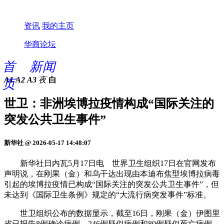
资讯
我的主页
华商论坛
首
新闻
A1
A2
A3
夜
白
页
世卫：非洲埃博拉疫情构成“国际关注的
突发公共卫生事件”
新华社 @ 2026-05-17 14:48:07
新华社日内瓦5月17日电 世界卫生组织17日在官网发布
声明说，在刚果（金）和乌干达出现由本迪布焦型埃博拉病毒
引起的埃博拉疫情已构成“国际关注的突发公共卫生事件”，但
未达到《国际卫生条例》规定的“大流行病突发事件”标准。
世卫组织公布的数据显示，截至16日，刚果（金）伊图里
省已报告8例确诊病例、246例疑似病例和80例疑似死亡病例。