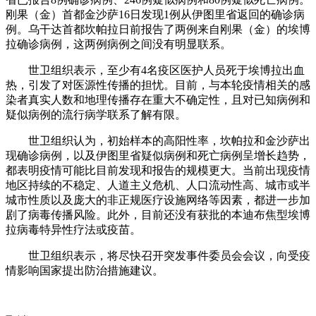
刚果（金）首都金沙萨16日发现1例从伊图里省返回的确诊病
例。乌干达首都坎帕拉日前报告了两例来自刚果（金）的埃博
拉确诊病例，这两例病例之间没有明显联系。
世卫组织表示，至少有4名疫区医护人员死于埃博拉出血
热，引发了对医源性传播的担忧。目前，与本轮疫情相关的感
染者真实人数和地理传播存在重大不确定性，且对已知病例和
疑似病例的流行病学联系了解有限。
世卫组织认为，初始样本的高阳性率，坎帕拉和金沙萨出
现确诊病例，以及伊图里省疑似病例和死亡病例呈增长趋势，
都表明疫情可能比目前发现和报告的规模更大。当前出现疫情
地区持续的不稳定、人道主义危机、人口流动性高、城市或半
城市性质以及庞大的非正规医疗设施网络等因素，都进一步加
剧了病毒传播风险。此外，目前还没有获批的本迪布焦型埃博
拉病毒特异性疗法或疫苗。
世卫组织表示，将尽快召开突发事件委员会会议，向受疫
情影响国家提出防治措施建议。