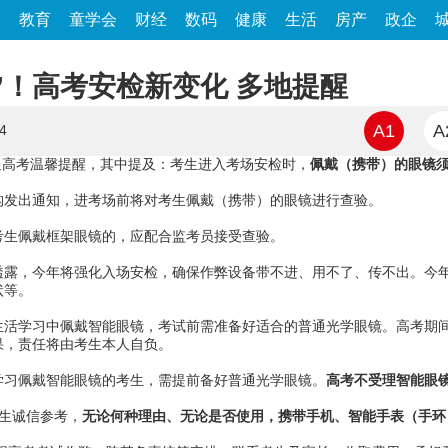
家
教育
童学会
财经
数码
健康
生活
房产
政企
”！高考安检新变化 多地提醒
A1
A
4
普通高考温馨提醒，其中提及：考生进入考场安检时，
佩戴（携带）的眼镜
构发出通知，进考场前将对考生佩戴（携带）的眼镜进行查验。
考生佩戴框架眼镜的，应配合监考员接受查验。
透露，今年将强化入场安检，确保作弊设备带不进、用不了、传不出。今
状等。
生活学习中佩戴智能眼镜，考试前需准备好适合的普通光学眼镜。高考期
果，责任将由考生本人自负。
学习佩戴智能眼镜的考生，需提前备好普通光学眼镜。
高考不受理智能眼
生诚信参考，
无论何种理由、无论是否使用，携带手机、智能手表（手环