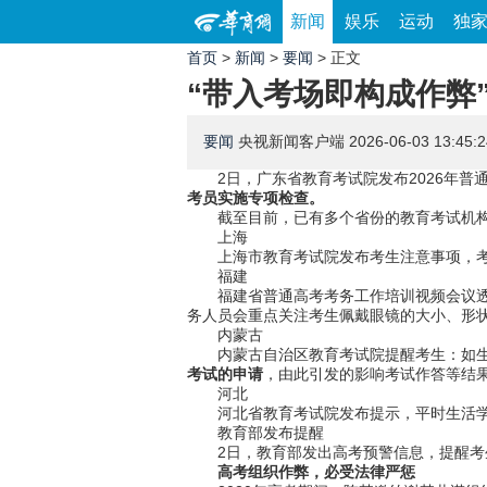
新闻
娱乐
运动
独
首页
>
新闻
>
要闻
> 正文
“带入考场即构成作弊
要闻
央视新闻客户端
2026-06-03 13:45:2
2日，广东省教育考试院发布2026年
考员实施专项检查。
截至目前，已有多个省份的教育考试机
上海
上海市教育考试院发布考生注意事项，
福建
福建省普通高考考务工作培训视频会议
务人员会重点关注考生佩戴眼镜的大小、形
内蒙古
内蒙古自治区教育考试院提醒考生：如
考试的申请
，由此引发的影响考试作答等结
河北
河北省教育考试院发布提示，平时生活
教育部发布提醒
2日，教育部发出高考预警信息，提醒考
高考组织作弊，必受法律严惩