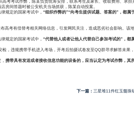
组织高考考试作弊，陈某负责统筹安排，联系考生及家长、收取费用、承
酒店房间答题时被公安机关当场抓获，陈某自动投案。
法律规定的国家考试中，
“组织作弊的”“向考生提供试题、答案的”，都
台发布高考有偿替考相关网络信息，引发网民关注，造成恶劣社会影响。该
法律规定的国家考试中，
“代替他人或者让他人代替自己参加考试的”，都
场安检，违规携带手机进入考场，开考后拍摄试卷发至QQ群寻求解答未果
定，
携带具有发送或者接收信息功能的设备的，应当认定为考试作弊，其
下一篇：
三星堆11件红玉髓珠