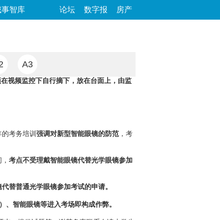
城事智库
论坛
数字报
房产
2
A3
须在视频监控下自行摘下，放在台面上，由监
年的考务培训
强调对新型智能眼镜的防范
，考
间，
考点不受理戴智能眼镜代替光学眼镜参加
镜代替普通光学眼镜参加考试的申请。
）、智能眼镜等进入考场即构成作弊。