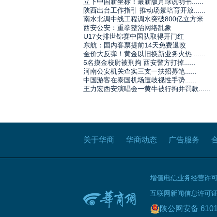
立下中国新坐标！最新版月球说明书......
陕西出台工作指引 推动场景培育开放......
南水北调中线工程调水突破800亿立方米
西安公安：重拳整治网络乱象
U17女排世锦赛中国队取得开门红
东航：国内客票提前14天免费退改
金价大反弹！黄金以旧换新业务火热 ......
5名摸金校尉被刑拘 西安警方打掉......
河南公安机关查实三支一扶招募笔......
中国游客在泰国机场遭歧视性手势......
王力宏西安演唱会一黄牛被行拘并罚款......
关于华商
华商动态
广告服务
增值电信业务经营许可证B
互联网新闻信息许可证 61
陕公网安备 6101