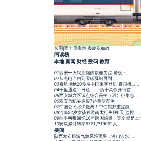
长图|西十贯秦楚 秦岭翠如故
阅读榜
本地
新闻
财经
数码
教育
01
西安一火锅店锦鲤接连失踪 老板：......
02
从充电自由到零碳驿站再到......
03
泰航拒绝20多名中国乘客登机 泰国机......
04
千里通途半日还 ——西十高铁开行首......
05
西安城六区试点综合高中（班）征集志.....
06
西安市纪委通报7起典型案例
07
中国公民尽快撤离！中使馆郑重提醒
08
河南22岁女孩独游南太行失联8天 监控.....
09
歌手韦唯回忆10年跨国婚姻：完全就是上
10
安康累计转移8721户19062人
要闻
陕西发布旅游气象风险预警：涉山涉水......