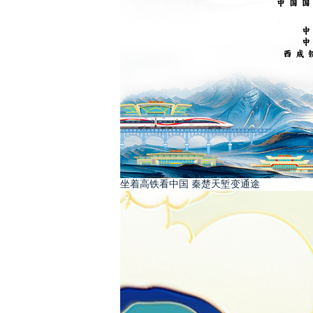
坐着高铁看中国 秦楚天堑变通途