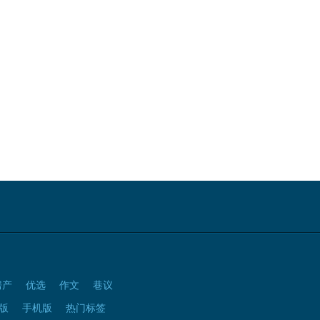
房产
优选
作文
巷议
版
手机版
热门标签