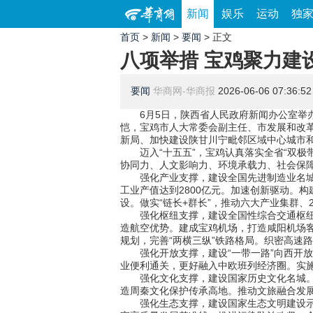
新闻
娱乐
运动
独
首页
>
新闻
>
要闻
> 正文
八项举措 宝鸡聚力建
要闻
华商网-华商报
2026-06-06 07:36:52
6月5日，陕西省人民政府新闻办公室举办“
恺，宝鸡市人大常委会副主任、市发展和改
新局、加快建设陕甘川宁毗邻区域中心城市和
迈入“十五五”，宝鸡认真落实全省“双极带
协同力、人文影响力、环境承载力、社会保
强化产业支撑，建设全国先进制造业名城。
工业产值达到2800亿元。加速创新驱动。构
设。做实“链长+群长”，推动六大产业集群、
强化枢纽支撑，建设全国性综合交通枢纽。
造航空优势。建成宝鸡机场，打造咸阳机场
规划，完善“两横三纵”铁路格局。织密高速
强化开放支撑，建设“一带一路”向西开放
业便利通关，更好融入中欧班列经济圈。实施
强化文化支撑，建设国家历史文化名城。加
造周秦文化保护传承高地。推动文旅融合发
强化生态支撑，建设国家生态文明建设示范