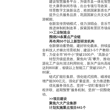
建设智慧服务平台，升级市县一体化智慧旅
壮大康养休闲市场，出台专项引导政策，丰
培育数字文旅新业态，抢抓国家新质生产力
提升公共服务品质，巩固国家公共文化高质
游赋能。
创新宣传营销模式，借力演唱会、音乐节等
推进体制机制改革，探索国有景区市场化
>>工业制造业
围绕24条重点产业链
再布局50个以上新型研发机构
创新驱动蓄势能。建好转化载体。持续提升1
全科技人才梯次培育机制，建设3-5个产教
育，力促全市“科中小”突破1500户、“高新企”
转型升级提质效。聚焦向“高”攀升。推动
源化工产业向清洁利用转化，新兴产业向高端
达到800家，省级以上智能工厂突破150
80家。
链式扩能壮集群。强化链式招商。瞄准链群
增产能300亿元。强化扩量提质。全力推进
优化服务强生态。坚持“一切盯着项目干”。
程并联、超期预警”服务机制。坚持“一切围
动。
>>项目建设
聚焦六大产业集群
计划实施重点项目441个