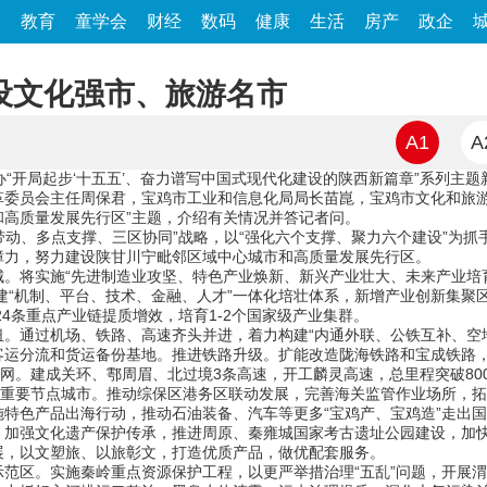
家
教育
童学会
财经
数码
健康
生活
房产
政企
设文化强市、旅游名市
A1
A
开局起步‘十五五’、奋力谱写中国式现代化建设的陕西新篇章”系列主
革委员会主任周保君，宝鸡市工业和信息化局局长苗崑，宝鸡市文化和旅游
高质量发展先行区”主题，介绍有关情况并答记者问。
动、多点支撑、三区协同”战略，以“强化六个支撑、聚力六个建设”为抓
障力，努力建设陕甘川宁毗邻区域中心城市和高质量发展先行区。
将实施“先进制造业攻坚、特色产业焕新、新兴产业壮大、未来产业培育
建“机制、平台、技术、金融、人才”一体化培壮体系，新增产业创新集聚区
24条重点产业链提质增效，培育1-2个国家级产业集群。
通过机场、铁路、高速齐头并进，着力构建“内通外联、公铁互补、空地
客运分流和货运备份基地。推进铁路升级。扩能改造陇海铁路和宝成铁路
路网。建成关环、鄠周眉、北过境3条高速，开工麟灵高速，总里程突破80
重要节点城市。推动综保区港务区联动发展，完善海关监管作业场所，拓
特色产品出海行动，推动石油装备、汽车等更多“宝鸡产、宝鸡造”走出国
强文化遗产保护传承，推进周原、秦雍城国家考古遗址公园建设，加快
展，以文塑旅、以旅彰文，打造优质产品，做优配套服务。
区。实施秦岭重点资源保护工程，以更严举措治理“五乱”问题，开展渭