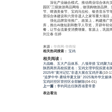
深化产业融合模式。推动商业综合体向文旅商
园区”三级旅游商品网络，做强购物游品牌。
节、啤酒美食节、宝鸡马拉松、银杏音乐节等
里综合体建设和六营非遗人之家等重大项目
强化品牌宣传推广。政策上，构建推广营销
库，推出AI微短剧和数字人导览，开辟年轻
餐，让节会流量变消费增量。客源上，巩固
刘立春 任婷
来源：
华商网-华商报
相关热词搜索：
宝鸡
相关阅读：
大战略、五大产品体系、八项举措 宝鸡聚力
陕西两所高校拟更名：宝鸡文理学院拟更名
2025年“黄河记忆”非遗大展在宝鸡开幕
(10-1
“追梦中华·赓续华夏文脉” 2025海外华文
宝鸡封控区管控区全部解除
(04-01)
上一篇：
李钧同志任陕西省委常委
表达看法