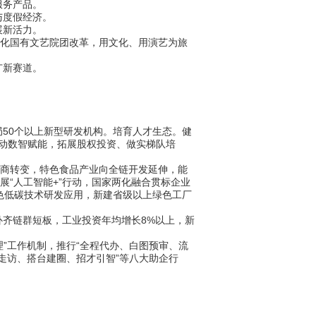
服务产品。
与度假经济。
展新活力。
化国有文艺院团改革，用文化、用演艺为旅
广新赛道。
50个以上新型研发机构。培育人才生态。健
推动数智赋能，拓展股权投资、做实梯队培
商转变，特色食品产业向全链开发延伸，能
展“人工智能+”行动，国家两化融合贯标企业
绿色低碳技术研发应用，新建省级以上绿色工厂
齐链群短板，工业投资年均增长8%以上，新
”工作机制，推行“全程代办、白图预审、流
走访、搭台建圈、招才引智”等八大助企行