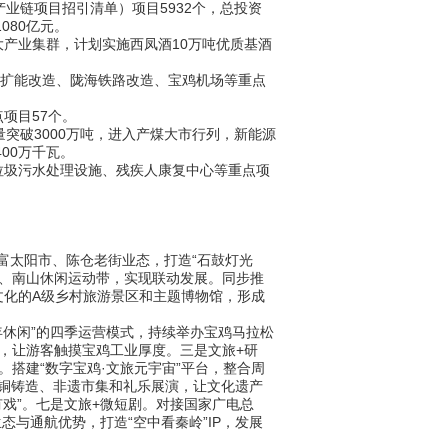
业链项目招引清单）项目5932个，总投资
080亿元。
产业集群，计划实施西凤酒10万吨优质基酒
扩能改造、陇海铁路改造、宝鸡机场等重点
项目57个。
破3000万吨，进入产煤大市行列，新能源
00万千瓦。
圾污水处理设施、残疾人康复中心等重点项
富太阳市、陈仓老街业态，打造“石鼓灯光
带、南山休闲运动带，实现联动发展。同步推
文化的A级乡村旅游景区和主题博物馆，形成
休闲”的四季运营模式，持续举办宝鸡马拉松
，让游客触摸宝鸡工业厚度。三是文旅+研
搭建“数字宝鸡·文旅元宇宙”平台，整合周
青铜铸造、非遗市集和礼乐展演，让文化遗产
戏”。七是文旅+微短剧。对接国家广电总
与通航优势，打造“空中看秦岭”IP，发展