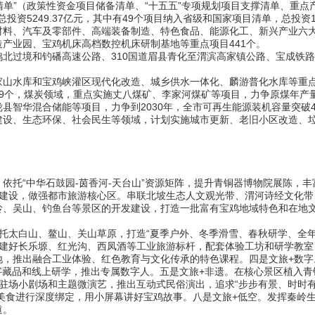
单”（政策性资金项目储备清单、“十五五”专项规划项目支撑清单、重点产
，总投资5249.37亿元，其中有49个项目纳入省级和国家项目清单，总投资1
、汽车及零部件、高端装备制造、特色食品、能源化工、新兴产业六大
产业园、宝鸡机床高档数控机床研制基地等重点项目441个。
过境和钓磻高速公路、310国道眉县青化至渭滨高家镇公路、宝成铁路
水库和宝鸡峡灌区现代化改造、城乡供水一体化、麟游普化水库等重点
个，煤炭领域，重点实施丈八煤矿、李家河煤矿等项目，力争原煤年产量突
县智华混合储能等项目，力争到2030年，全市可再生能源装机容量突破4
、生态环保、社会民生等领域，计划实施城市更新、老旧小区改造、垃
“中华石鼓园-茵香河-天台山”资源矩阵，提升青铜器博物院展陈，丰
区建设，做强都市旅游核心区。串联北坡生态人文观光带、渭河诗经文化
岭、吴山、钓鱼台等景区的开发建设，打造一批富有宝鸡地域特色和在地
太白山、鳌山、关山草原，打造“夏季户外、冬季滑雪、春秋研学、全年
。建好长乐塬、红光沟、西凤酒等工业旅游标杆，配套体验工坊和研学教室
，推出融合工业体验、红色教育与文化传承的特色课程。四是文旅+数字。
字藏品和线上研学，推出专属数字人。五是文旅+非遗。在核心景区植入
驻场小剧场和主题微演艺，推出互动式民俗演出，追求“步步有景、时时有
、美食进行深度绑定，用小屏幕讲好宝鸡故事。八是文旅+低空。发挥秦岭生态
道。