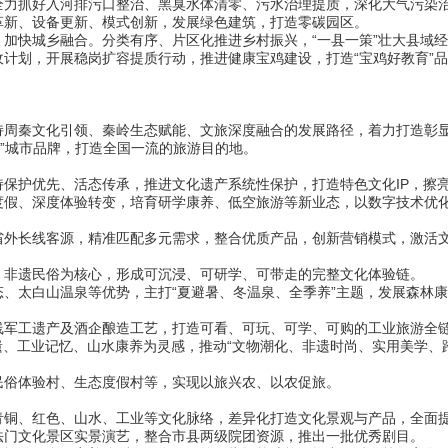
力抓好入河排污口整治、黑臭水体清零、污水治理提质，深化大气污染治
革新、设备更新、模式创新，发展绿色建筑，打造零碳园区。
城乡融合。分类有序、片区化推进乡村振兴，“一县一策”壮大县域经济，
计划，开展稳岗扩容提质行动，推进健康宝鸡建设，打造“宝鸡好教育”
秦文化引领、秦岭生态赋能、文旅深度融合的发展路径，着力打造彰显
鸡”城市品牌，打造全国一流的旅游目的地。
优先、活态传承，推进文化遗产系统性保护，打造特色文化IP，擦亮“
、深度体验转变，培育研学康养、低空旅游等新业态，以数字技术优化
长线客源，精准匹配多元需求，整合优质产品，创新营销模式，激活
非遗民俗为核心，形成可沉浸、可研学、可带走的完整文化体验链。
太白山温泉等优势，主打“夏避暑、冬温泉、全季养”主题，发展森林康
工遗产及酒企酿造工艺，打造可看、可玩、可学、可购的工业旅游全
、工业记忆、山水康养为灵感，推动“文物潮化、非遗时尚、实用美学、
俗体验村、生态度假村等，实现以旅兴农、以农促旅。
、红色、山水、工业等文化脉络，差异化打造文化景观与产品，全面
门文化景区实景演艺，整合市县两级院团资源，推出一批优秀剧目。