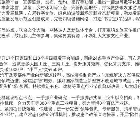
游平台，完善监测、发布、预约、指挥等功能，推出一键游等数字化
富冰雪、温泉、乡村休闲等业态，完善配套服务，持续做热银发旅游
发展机遇，布局数字文旅、绿色旅游等新场景新业态新项目，激发发
量发展示范区创建成果，完善四级设施网络，打造“书香宝鸡”品牌，深
热点，联合文化大咖、网络达人及新媒体平台，打开宝鸡文旅宣传推
改革，鼓励多元主体参与，集聚要素资源，不断壮大文旅支柱产业。
7个国家级和118个省级研发平台能级，围绕24条重点产业链，再布局
联合体，造就更多大国工匠、三秦工匠。提升服务矩阵。强化算力支撑、
突破1000户、“小巨人”突破50户。
汽车及零部件产业向新能源转型，高端装备制造产业向系统解决方案供应
领域迈进。聚焦提“智”增效。抓好国家制造业新型技术改造城市试点，开
户。聚焦扩“绿”焕新。持续推进有色、建材等重点行业节能降碳改造，加大
建设断点卡点，一手抓产业研究，一手抓脚步丈量，突出以商招商，补
数控机床、合力叉车等388个重点工业项目，努力新增8个百亿产业链。
紧扣项目快落地、快建设，进一步完善“领导包抓、专班服务、清单管理
绕企业转”。建立常态化政企沟通机制，推动惠企政策直达快享，开展“陪伴