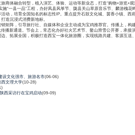
体融合转型，植入演艺、体验、运动等新业态，打造“购物+游览+观演+
实施“一县一品”工程，办好凤县风筝节、陇县关山草原音乐节、麟游槐花
活动，培育全国知名的标志性IP。重点提升石鼓文化城、茵香小镇、西
，打造沉浸式消费新地标。
矩阵，引导旅行社、自媒体和企业主动成为宝鸡推荐官。传播上，构建“
化传播新通道。节会上，常态化办好社火艺术节、鳌山滑雪公开赛，承接演唱
周边、拓展全国，积极打造西宝一体化旅游圈，实现线路共建、客源互送、
建设文化强市、旅游名市
(06-06)
陕西文理大学
(10-28)
1)
媒体陕西采访行在宝鸡启动
(09-09)