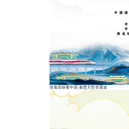
坐着高铁看中国 秦楚天堑变通途