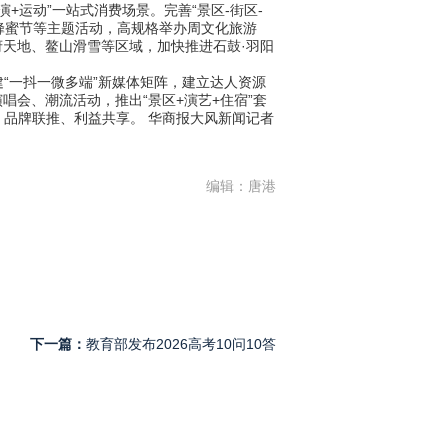
运动”一站式消费场景。完善“景区-街区-
蜂蜜节等主题活动，高规格举办周文化旅游
府天地、鳌山滑雪等区域，加快推进石鼓·羽阳
一抖一微多端”新媒体矩阵，建立达人资源
会、潮流活动，推出“景区+演艺+住宿”套
品牌联推、利益共享。 华商报大风新闻记者
编辑：唐港
下一篇：
教育部发布2026高考10问10答