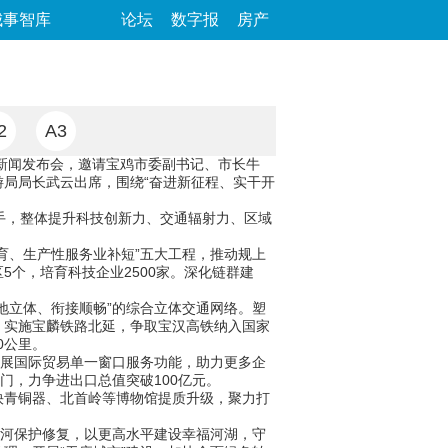
城事智库
论坛
数字报
房产
2
A3
题新闻发布会，邀请宝鸡市委副书记、市长牛
局局长武云出席，围绕“奋进新征程、实干开
手，整体提升科技创新力、交通辐射力、区域
、生产性服务业补短”五大工程，推动规上
5个，培育科技企业2500家。深化链群建
立体、衔接顺畅”的综合立体交通网络。塑
，实施宝麟铁路北延，争取宝汉高铁纳入国家
0公里。
展国际贸易单一窗口服务功能，助力更多企
门，力争进出口总值突破100亿元。
青铜器、北首岭等博物馆提质升级，聚力打
河保护修复，以更高水平建设幸福河湖，守