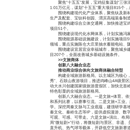
聚焦“十五五”发展，宝鸡征集谋划“三张清
1.01万亿元，谋划“十五五”重大项目815个
围绕构建现代化产业体系，聚焦钛及新材料
生产及配套、宝钛科创园、渭滨高端装备制造
围绕构建综合立体交通网，加快推进宝鸡北
项目51个。
围绕建设现代化水网体系，计划实施冯家山
围绕能源基础设施建设，计划实施项目59
领域，重点实施陈仓大庄里抽水蓄能电站、陇
围绕建设宜居宜业幸福城市，聚焦城乡建设
目207个，全面改善城乡基础设施条件。
>>文旅商体
创新八大融合业态
推动商业综合体向文旅商体融合转型
构建全域旅游新格局。以主城区为核心，依托
秀”、石鼓山夜游项目，推进鸡峰山4A级景
动大水川创建国家级旅游度假区，加快北首
特色彰显的全域旅游新格局。
创新八大融合业态。一是文旅+体育。依托
和系列比赛，以赛事引流。二是文旅+工业
学。深挖周秦文脉与工业底蕴，建强研学基地
秦文化、秦岭生态等IP，提供虚拟漫游、数
可观、可感、可带走。六是文旅+演出。布局
局“微短剧+”行动，将微短剧与景区、非遗
直升机、热气球等载体，开辟低空文旅新赛