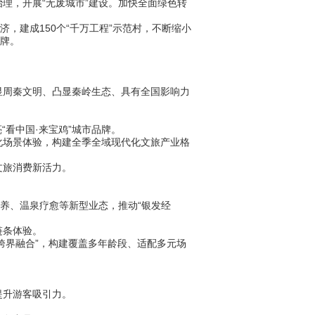
理，开展“无废城市”建设。加快全面绿色转
建成150个“千万工程”示范村，不断缩小
品牌。
周秦文明、凸显秦岭生态、具有全国影响力
看中国·来宝鸡”城市品牌。
场景体验，构建全季全域现代化文旅产业格
文旅消费新活力。
养、温泉疗愈等新型业态，推动“银发经
链条体验。
跨界融合”，构建覆盖多年龄段、适配多元场
提升游客吸引力。